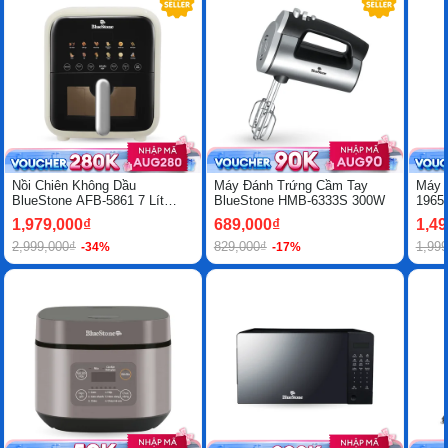
Nồi Chiên Không Dầu
Máy Đánh Trứng Cầm Tay
Máy 
BlueStone AFB-5861 7 Lít
BlueStone HMB-6333S 300W
1965
1800W
1,979,000₫
689,000₫
1,49
2,999,000₫
829,000₫
1,999
-34%
-17%
-50%
-13%