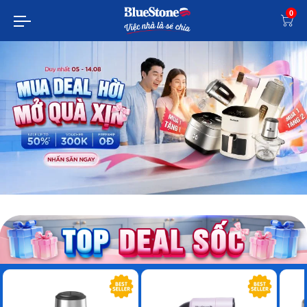
0
-47%
-9%