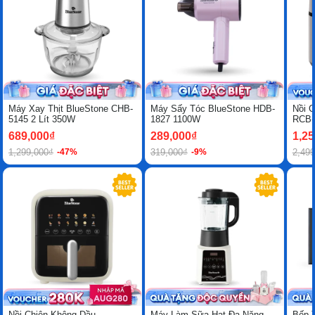
Máy Xay Thịt BlueStone CHB-
Máy Sấy Tóc BlueStone HDB-
Nồi 
5145 2 Lít 350W
1827 1100W
RCB-
689,000₫
289,000₫
1,25
1,299,000₫
319,000₫
2,499
-47%
-9%
-34%
-22%
Nồi Chiên Không Dầu
Máy Làm Sữa Hạt Đa Năng
Bếp T