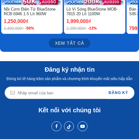
Nồi Cơm Điện Tử BlueStone
Lò Vi Sóng BlueStone MOB-
Bàn 
RCB-5946 1.5 Lít 860W
7815 20 Lít 1100W
SIB-
1,250,000₫
1,999,000₫
799
2,499,000₫
2,299,000₫
-50%
-13%
XEM TẤT CẢ
Đăng ký nhận tin
Đừng bỏ lỡ hàng trăm sản phẩm và chương trình khuyến mãi siêu hấp dẫn
ĐĂNG KÝ
Kết nối với chúng tôi