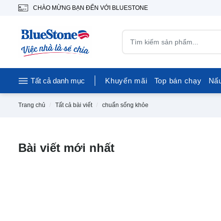
CHÀO MỪNG BẠN ĐẾN VỚI BLUESTONE
Tất cả danh mục
Khuyến mãi
Top bán chạy
Nấ
Trang chủ
Tất cả bài viết
chuẩn sống khỏe
Bài viết mới nhất