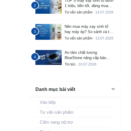
TOP 5 máy xay sinh tố dưới
1 triệu, bền tốt, đáng mua
2026
Tư vấn sản phẩm
- 14.07.2026
Nên mua máy xay sinh tố
hay máy ép? So sánh và tư
vấn chi tiết
Tư vấn sản phẩm
- 13.07.2026
An tâm chất lượng:
BlueStone nâng cấp bảo
hành bếp từ âm lên đến 3
Tin tức
- 10.07.2026
năm
Danh mục bài viết
Vào bếp
Tư vấn sản phẩm
Cẩm nang nội trợ