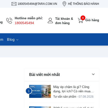
1800545494@TARA.COM.VN
HỆ THỐNG BẢO HÀNH
Hotline miễn phí:
0
Tài khoản &
Giỏ hàng
ng
1800545494
đơn hàng
ẩm
Blog
Bài viêt mới nhất
Máy ép chậm là gì? Công
dụng, lợi ích? Có nên mua
không?
Tư vấn sản phẩm
- 07.08.2026