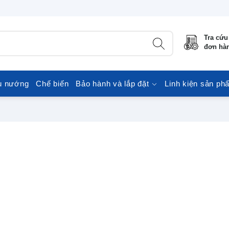
Tra cứu
đơn hà
u nướng
Chế biến
Bảo hành và lắp đặt
Linh kiện sản ph