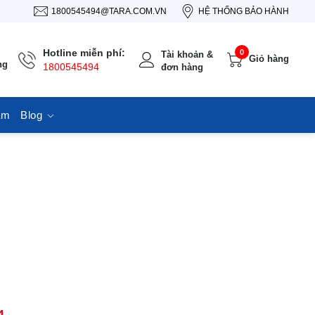
1800545494@TARA.COM.VN
HỆ THỐNG BẢO HÀNH
Hotline miễn phí:
0
Tài khoản &
Giỏ hàng
ng
1800545494
đơn hàng
ẩm
Blog
4