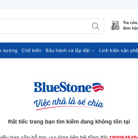
Tra cứu
đơn hà
u nướng
Chế biến
Bảo hành và lắp đặt
Linh kiện sản ph
Rất tiếc trang bạn tìm kiếm đang không tồn tại
Nếu bạn cần hỗ trợ, vui lòng liên hệ tổng đài
180054549