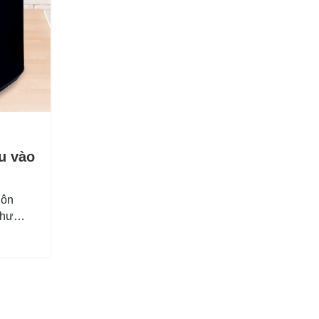
u vào
uôn
như
...