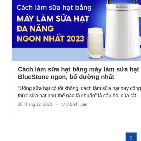
Cách làm sữa hạt bằng máy làm sữa hạt
BlueStone ngon, bổ dưỡng nhất
“Uống sữa hạt có tốt không, cách làm sữa hạt hay công
thức sữa hạt như thế nào là chuẩn” là câu hỏi của rất
nhiều người dùng quan tâm tìm hiểu. Vậy nên, hãy...
26 Tháng 12, 2023
0
Bình luận
1