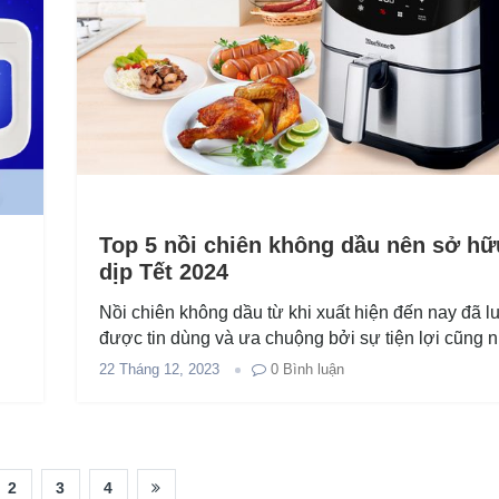
Top 5 nồi chiên không dầu nên sở hữ
dịp Tết 2024
Nồi chiên không dầu từ khi xuất hiện đến nay đã l
được tin dùng và ưa chuộng bởi sự tiện lợi cũng 
giảm mỡ, giảm béo. Hơn thế nữa, trong dịp Tết này
22 Tháng 12, 2023
0
Bình luận
2
3
4