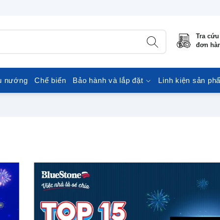
Tra cứu
đơn hà
u nướng
Chế biến
Bảo hành và lắp đặt
Linh kiện sản ph