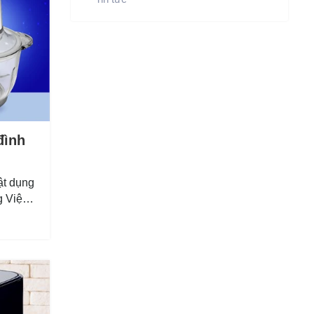
đình
ật dụng
g Việt