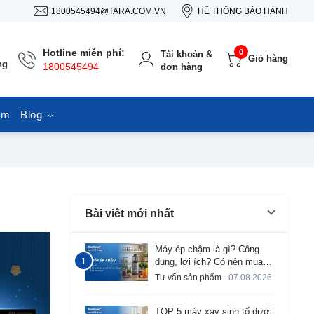
1800545494@TARA.COM.VN
HỆ THỐNG BẢO HÀNH
Hotline miễn phí:
0
Tài khoản &
Giỏ hàng
ng
1800545494
đơn hàng
ẩm
Blog
Bài viêt mới nhất
Máy ép chậm là gì? Công
dụng, lợi ích? Có nên mua
không?
Tư vấn sản phẩm
- 07.08.2026
TOP 5 máy xay sinh tố dưới