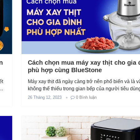
n
Cách chọn mua máy xay thịt cho gia 
phù hợp cùng BlueStone
ết
Máy xay thịt đã ngày càng trở nên phổ biến và là v
hì
không thể thiếu trong gian bếp của người tiêu dùn
Nam bởi sự tiện lợi mà nó đem lại. Tuy...
26 Tháng 12, 2023
0
Bình luận