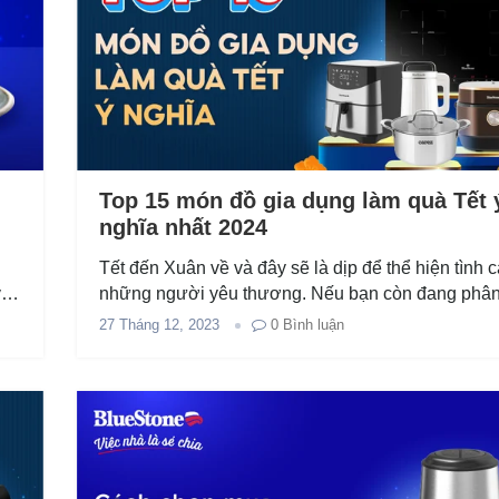
Top 15 món đồ gia dụng làm quà Tết 
nghĩa nhất 2024
Tết đến Xuân về và đây sẽ là dịp để thể hiện tình 
và
những người yêu thương. Nếu bạn còn đang phâ
..
không biết tặng quà gì cho người thân, bạn bè,......
27 Tháng 12, 2023
0
Bình luận