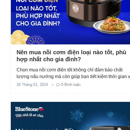
Nên mua nồi cơm điện loại nào tốt, phù
hợp nhất cho gia đình?
Chọn mua nồi cơm điện tốt không chỉ đảm bảo chất
lượng nấu nướng mà còn giúp bạn tiết kiệm thời gian 
giảm chi phí sửa chữa đáng kể nếu lỡ mua hàng không.
26 Tháng 01, 2024
0
Bình luận