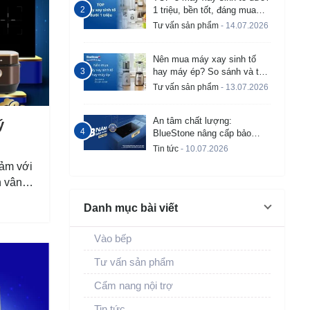
1 triệu, bền tốt, đáng mua
2026
Tư vấn sản phẩm
- 14.07.2026
Nên mua máy xay sinh tố
hay máy ép? So sánh và tư
vấn chi tiết
Tư vấn sản phẩm
- 13.07.2026
An tâm chất lượng:
ý
BlueStone nâng cấp bảo
hành bếp từ âm lên đến 3
Tin tức
- 10.07.2026
năm
cảm với
n vân
Danh mục bài viết
Vào bếp
Tư vấn sản phẩm
Cẩm nang nội trợ
Tin tức