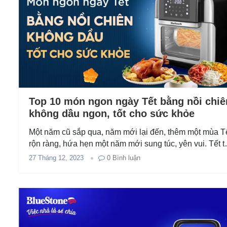
Top 10 món ngon ngày Tết bằng nồi chiê
không dầu ngon, tốt cho sức khỏe
Một năm cũ sắp qua, năm mới lại đến, thêm một mùa T
rộn ràng, hứa hẹn một năm mới sung túc, yên vui. Tết t
không thể thiếu hương vị truyền thống đến từ...
27 Tháng 12, 2023
0
Bình luận