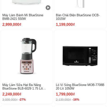
Máy Làm Bánh Mì BlueStone
Bàn Chải Điện BlueStone OCB-
BMB-2421 550W
1015W
2,999,000₫
1,199,000₫
-27%
Máy Làm Sữa Hạt Đa Năng
Lò Vi Sóng BlueStone MOB-7708B
BlueStone BLB-6029 1.75 Lít
20 Lít 1050W
900W
2,249,000₫
1,799,000₫
3,099,000₫
2,139,000₫
-27%
-16%