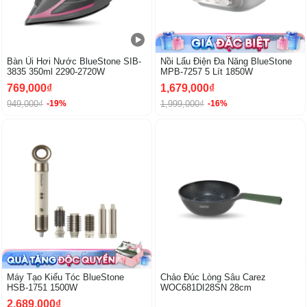
Bàn Ủi Hơi Nước BlueStone SIB-
Nồi Lẩu Điện Đa Năng BlueStone
3835 350ml 2290-2720W
MPB-7257 5 Lít 1850W
769,000₫
1,679,000₫
949,000₫
1,999,000₫
-19%
-16%
-21%
Máy Tạo Kiểu Tóc BlueStone
Chảo Đúc Lòng Sâu Carez
HSB-1751 1500W
WOC681DI28SN 28cm
2,689,000₫