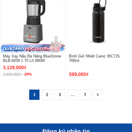
Máy Xay Nấu Đa Năng BlueStone
Bình Giữ Nhiệt Carez IBC725
BLB-6039 1.75 Lít 900W
700ml
3,129,000₫
599,000₫
3,899,000₫
-20%
1
2
3
…
7
Đăng ký nhận tin