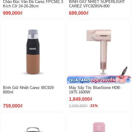
Chảo Đúc Vân Đá Carez FPC581 3
BÌNH GIỮ NHIỆT SUPERLIGHT
Kích Cỡ 24-26-28cm
CAREZ VFC929SN-800
999,000₫
689,000₫
Bình Giữ Nhiệt Carez IBC929
Máy Sấy Tóc BlueStone HDB-
800ml
1975 1600W
1,849,000₫
759,000₫
2,699,000₫
-31%