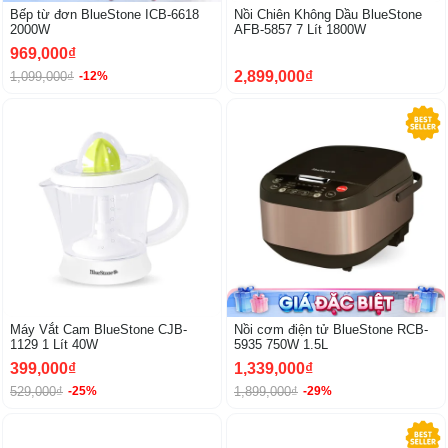
Bếp từ đơn BlueStone ICB-6618
Nồi Chiên Không Dầu BlueStone
2000W
AFB-5857 7 Lít 1800W
969,000₫
2,899,000₫
1,099,000₫
-12%
-25%
Máy Vắt Cam BlueStone CJB-
Nồi cơm điện tử BlueStone RCB-
1129 1 Lít 40W
5935 750W 1.5L
399,000₫
1,339,000₫
529,000₫
1,899,000₫
-25%
-29%