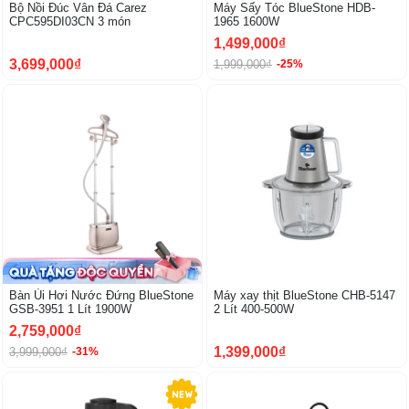
Bộ Nồi Đúc Vân Đá Carez
Máy Sấy Tóc BlueStone HDB-
CPC595DI03CN 3 món
1965 1600W
1,499,000₫
3,699,000₫
1,999,000₫
-25%
-31%
Bàn Ủi Hơi Nước Đứng BlueStone
Máy xay thịt BlueStone CHB-5147
GSB-3951 1 Lít 1900W
2 Lít 400-500W
2,759,000₫
1,399,000₫
3,999,000₫
-31%
-20%