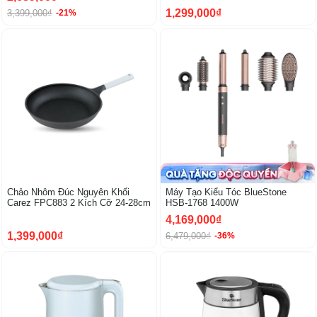
1,299,000₫
3,399,000₫
-21%
Chảo Nhôm Đúc Nguyên Khối
Máy Tạo Kiểu Tóc BlueStone
Carez FPC883 2 Kích Cỡ 24-28cm
HSB-1768 1400W
4,169,000₫
1,399,000₫
6,479,000₫
-36%
-38%