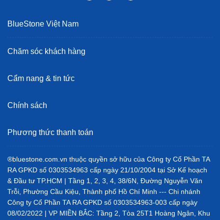
BlueStone Việt Nam
Chăm sóc khách hàng
Cẩm nang & tin tức
Máy ép có
ống tiếp nguyên liệu lớn:
Bạn có thể ép
Chính sách
nguyên trái táo, lê hay củ mà không cần cắt nhỏ – tiết kiệm
thời gian chế biến. Máy sở hữu 2 lưới lọc đa năng, gồm
một lưới lọc ép rau củ, một lưới lọc chuyên làm kem trái
Phương thức thanh toán
cây – giúp bạn đa dạng món ngon cho cả nhà, đặc biệt
trong thời gian hè nóng bức, một ly nước ép tươi mát hay
®bluestone.com.vn thuộc quyền sở hữu của Công ty Cổ Phần TA
làm kem giải nhiệt sẽ vô cùng bổ ích cho cả gia đình.
RA GPKD số 0303534963 cấp ngày 21/10/2004 tại Sở Kế hoạch
& Đầu tư TP.HCM | Tầng 1, 2, 3, 4, 38/6N, Đường Nguyễn Văn
Máy được thiết kế dễ dàng tháo lắp, bạn không cần lo
Trỗi, Phường Cầu Kiệu, Thành phố Hồ Chí Minh --- Chi nhánh
lắng, chỉ với vài bước đơn giản là có thể vận hành máy ép
Công ty Cổ Phần TA RA GPKD số 0303534963-003 cấp ngày
một cách êm ái. Bên cạnh đó, các bộ phận lưới lọc, ống
08/02/2022 | VP MIỀN BẮC: Tầng 2, Tòa 25T1 Hoàng Ngân, Khu
tiếp có thể tháo rời nên sẽ rất thuận tiện vệ sinh sau khi sử