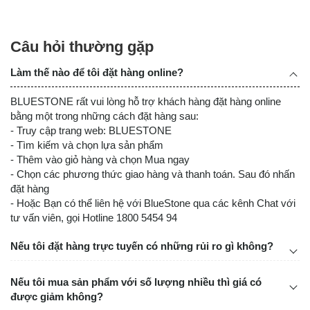
Câu hỏi thường gặp
Làm thế nào để tôi đặt hàng online?
BLUESTONE rất vui lòng hỗ trợ khách hàng đặt hàng online
bằng một trong những cách đặt hàng sau:
Tối ưu dưỡng chất - Ép kiệt muộn phiền
- Truy cập trang web: BLUESTONE
- Tìm kiếm và chọn lựa sản phẩm
Sở hữu
công suất 150W mạnh mẽ
, máy ép chậm
- Thêm vào giỏ hàng và chọn Mua ngay
BlueStone SJB-6551 giúp dễ dàng “xử lý” các loại rau củ
- Chọn các phương thức giao hàng và thanh toán. Sau đó nhấn
quả cứng như cà rốt, ổi hay thơm mà không lo kẹt máy hay
đặt hàng
quá tải. Với
tốc độ ép chậm 55 vòng/phút
giúp giữ tối đa
- Hoặc Bạn có thể liên hệ với BlueStone qua các kênh Chat với
khả năng chiết xuất dinh dưỡng, ít sinh nhiệt và không gây
tư vấn viên, gọi Hotline 1800 5454 94
ma sát giúp bảo toàn các vitamin dưỡng chất.
Nếu tôi đặt hàng trực tuyến có những rủi ro gì không?
Động cơ êm ái: Giảm tiếng ồn, vận hành bền bỉ.
Nếu tôi mua sản phẩm với số lượng nhiều thì giá có
được giảm không?