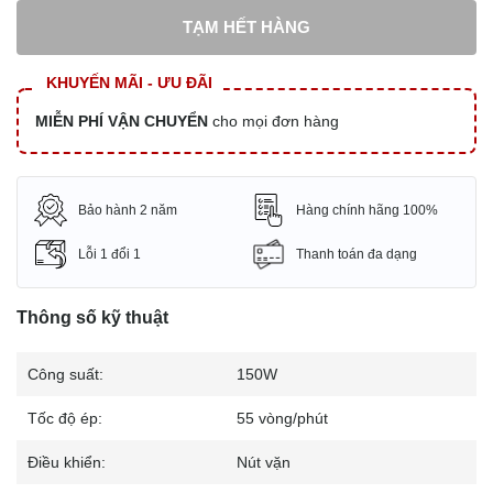
TẠM HẾT HÀNG
KHUYẾN MÃI - ƯU ĐÃI
MIỄN PHÍ VẬN CHUYỂN
cho mọi đơn hàng
Bảo hành 2 năm
Hàng chính hãng 100%
Lỗi 1 đổi 1
Thanh toán đa dạng
Thông số kỹ thuật
Công suất:
150W
Tốc độ ép:
55 vòng/phút
Điều khiển:
Nút vặn