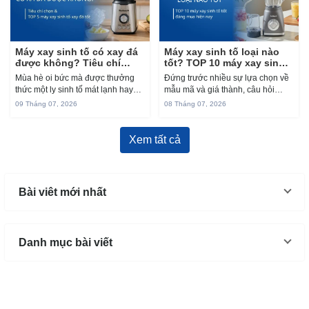
Máy xay sinh tố có xay đá
Máy xay sinh tố loại nào
được không? Tiêu chí
tốt? TOP 10 máy xay sinh
chọn và TOP 5 máy tốt
tố tốt, đáng mua hiện nay
Mùa hè oi bức mà được thưởng
Đứng trước nhiều sự lựa chọn về
thức một ly sinh tố mát lạnh hay
mẫu mã và giá thành, câu hỏi
một cốc đồ uống đá xay sánh mịn
“máy xay sinh tố loại nào tốt, dùng
09 Tháng 07, 2026
08 Tháng 07, 2026
tại nhà thì còn gì bằng. Thế
bền và đáng tiền?” luôn là bài
nhưng, nhiều người vẫn e...
toán khiến không ít chị em...
Xem tất cả
Bài viêt mới nhất
Danh mục bài viết