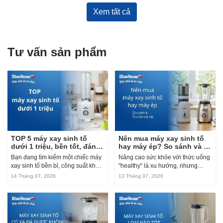
mềm xốp, thơm mùi sữa bên
cốt dừa và lớp mặt...
trong. Không...
Xem tất cả
Tư vấn sản phẩm
TOP 5 máy xay sinh tố
Nên mua máy xay sinh tố
dưới 1 triệu, bền tốt, đáng
hay máy ép? So sánh và tư
mua 2026
vấn chi tiết
Bạn đang tìm kiếm một chiếc máy
Nâng cao sức khỏe với thức uống
xay sinh tố bền bỉ, công suất khỏe
"healthy" là xu hướng, nhưng
để giải nhiệt mùa hè hoặc chuẩn
đứng giữa nhiều sự lựa chọn,
14 Tháng 07, 2026
13 Tháng 07, 2026
bị đồ ăn dặm cho bé, nhưng ngân
“nên mua máy xay sinh tố hay máy
sách lại giới hạn dưới...
ép” vẫn là câu hỏi khiến nhiều
người đau...