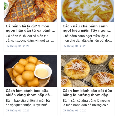
Cá bánh lái là gì? 3 món
Cách nấu chè bánh canh
ngon hấp dẫn từ cá bánh
ngọt kiểu miền Tây ngon
lái
chuẩn vị
Cá bánh lái là loại cá biển thịt
Chè bánh canh ngọt miền tây là
trắng, ít xương dăm, vị ngọt và rất
món chè dân dã, gắn liền với đời
dễ ăn khi chế biến đúng cách. Chỉ
sống sinh hoạt của người miền
05 Tháng 01, 2026
05 Tháng 01, 2026
với vài nguyên liệu quen thuộc
sông nước từ bao đời nay. Sợi
trong bếp, bạn có thể...
bánh canh làm từ bột gạo và...
Cách làm bánh bao sữa
Cách làm bánh sắn cốt dừa
chiên vàng thơm hấp dẫn
bằng lò nướng thơm dậy
cho bữa xế
mùi
Bánh bao sữa chiên là món bánh
Bánh sắn cốt dừa bằng lò nướng
ăn vặt quen thuộc, được nhiều
là món bánh dân dã nhưng có sức
người yêu thích nhờ lớp vỏ vàng
hấp dẫn rất riêng nhờ vị ngọt dịu
05 Tháng 01, 2026
05 Tháng 01, 2026
giòn nhẹ bên ngoài và phần ruột
của sắn, độ béo thơm của nước