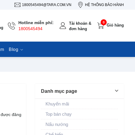
1800545494@TARA.COM.VN
HỆ THỐNG BẢO HÀNH
Hotline miễn phí:
0
Tài khoản &
Giỏ hàng
ng
1800545494
đơn hàng
ẩm
Blog
Danh mục page
Khuyến mãi
Top bán chạy
ẽ được đăng
Nấu nướng
Chế biến