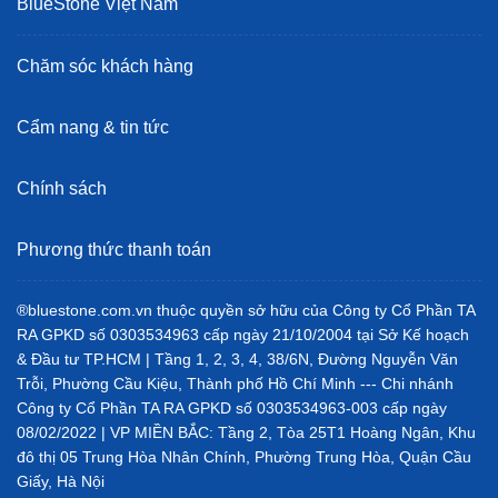
BlueStone Việt Nam
Chăm sóc khách hàng
Cẩm nang & tin tức
Chính sách
Phương thức thanh toán
Bếp từ mang lại nhiều tiện ích nấu ăn vượt trội
®bluestone.com.vn thuộc quyền sở hữu của Công ty Cổ Phần TA
RA GPKD số 0303534963 cấp ngày 21/10/2004 tại Sở Kế hoạch
Có những loại bếp từ nào?
& Đầu tư TP.HCM | Tầng 1, 2, 3, 4, 38/6N, Đường Nguyễn Văn
Trỗi, Phường Cầu Kiệu, Thành phố Hồ Chí Minh --- Chi nhánh
Bếp từ đôi
Công ty Cổ Phần TA RA GPKD số 0303534963-003 cấp ngày
Bếp từ đôi
là sự kết hợp hoàn hảo của hai bếp từ độc lập và
08/02/2022 | VP MIỀN BẮC: Tầng 2, Tòa 25T1 Hoàng Ngân, Khu
2 vùng điều khiển riêng biệt, cho phép nấu nhiều món ăn
đô thị 05 Trung Hòa Nhân Chính, Phường Trung Hòa, Quận Cầu
cùng một lúc hoặc tùy thuộc vào từng nhu cầu cụ thể của
Giấy, Hà Nội