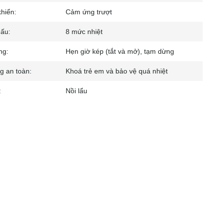
khiển:
Cảm ứng trượt
ấu:
8 mức nhiệt
ng:
Hẹn giờ kép (tắt và mở), tạm dừng
g an toàn:
Khoá trẻ em và bảo vệ quá nhiệt
:
Nồi lẩu