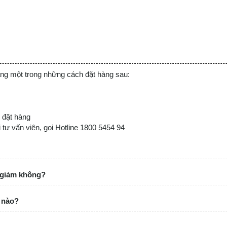
i thất.
 chịu nhiệt tốt, mặt kính phẳng, mịn dễ dàng vệ
ng một trong những cách đặt hàng sau:
để đặt nồi và chảo có kích thước lớn hơn, cũng
ao, thao tác mượt mà, nhanh chóng.
 đặt hàng
 tư vấn viên, gọi Hotline 1800 5454 94
c giảm không?
 nào?