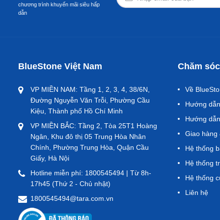
chương trình khuyến mãi siêu hấp
dẫn
BlueStone Việt Nam
Chăm sóc
ĐÁP ỨNG TRỌN VẸN NHU CẦU NẤU HÀNG NGÀY
Loại sản phẩm:
Bếp từ
,
Bếp từ đơn
VP MIỀN NAM: Tầng 1, 2, 3, 4, 38/6N,
Về BlueSt
Công suất mạnh mẽ 2000W mang đến khả năng nấu vượt
Đường Nguyễn Văn Trỗi, Phường Cầu
Hướng dẫn 
Trang bị 8 chế độ nấu khác nhau: súp, hấp, đun nướ
Kiệu, Thành phố Hồ Chí Minh
nhu cầu chế biến.
Hướng dẫn
VP MIỀN BẮC: Tầng 2, Tòa 25T1 Hoàng
8 mức công suất trải dài dễ dàng tùy chỉnh mức nhiệt
Giao hàng 
Ngân, Khu đô thị 05 Trung Hòa Nhân
Chính, Phường Trung Hòa, Quận Cầu
Hệ thống 
Giấy, Hà Nội
Hệ thống t
Hotline miễn phí: 1800545494 | Từ 8h-
Hệ thống 
17h45 (Thứ 2 - Chủ nhật)
Liên hệ
1800545494@tara.com.vn