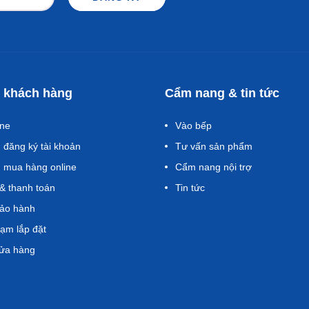
 khách hàng
Cẩm nang & tin tức
one
Vào bếp
 trội, tiết kiệm thời gian và năng lượng.
đăng ký tài khoản
Tư vấn sản phẩm
c, hâm sữa, xào, lẩu, BBQ, cháo đáp ứng đa dạng
 mua hàng online
Cẩm nang nội trợ
 phù hợp với từng món ăn.
& thanh toán
Tin tức
bảo hành
rạm lắp đặt
cửa hàng