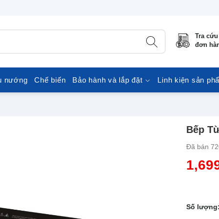
Tra cứu
đơn hà
u nướng
Chế biến
Bảo hành và lắp đặt
Linh kiện sản ph
Bếp Từ
Đã bán
72
1,69
Số lượng