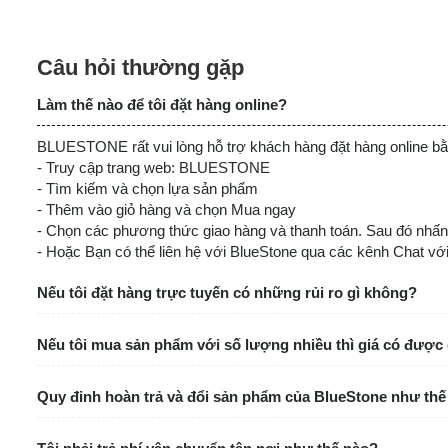
THIẾT KẾ SANG TRỌNG
Câu hỏi thường gặp
Thiết kế gam màu đen hài hòa với nhiều không gian nộ
Làm thế nào để tôi đặt hàng online?
Mặt bếp được làm từ kính Crystal có khả năng chịu lực
sinh sau khi nấu.
BLUESTONE rất vui lòng hỗ trợ khách hàng đặt hàng online bằ
Thiết kế mặt bếp cực đại, tạo ra không gian rộng rãi 
- Truy cập trang web: BLUESTONE
như truyền nhiệt đều và hiệu quả hơn.
- Tìm kiếm và chọn lựa sản phẩm
Điều khiển cảm ứng trượt Multi-select với độ nhạy c
- Thêm vào giỏ hàng và chọn Mua ngay
- Chọn các phương thức giao hàng và thanh toán. Sau đó nhấn
- Hoặc Bạn có thể liên hệ với BlueStone qua các kênh Chat với
Nếu tôi đặt hàng trực tuyến có những rủi ro gì không?
Nếu tôi mua sản phẩm với số lượng nhiều thì giá có đượ
Quy đinh hoàn trả và đổi sản phẩm của BlueStone như thế