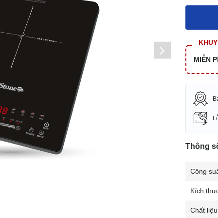
KHUYẾ
MIỄN P
B
Lỗ
Thông số
Công suấ
Kích thư
Chất liệ