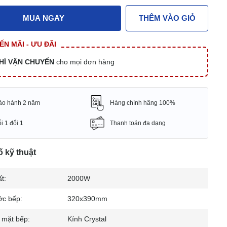
MUA NGAY
THÊM VÀO GIỎ
N MÃI - ƯU ĐÃI
HÍ VẬN CHUYỂN
cho mọi đơn hàng
ảo hành 2 năm
Hàng chính hãng 100%
i 1 đổi 1
Thanh toán đa dạng
 kỹ thuật
t:
2000W
ớc bếp:
320x390mm
u mặt bếp:
Kính Crystal