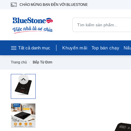
CHÀO MỪNG BẠN ĐẾN VỚI BLUESTONE
Tất cả danh mục
Khuyến mãi
Top bán chạy
Nấ
Trang chủ
Bếp Từ Đơn