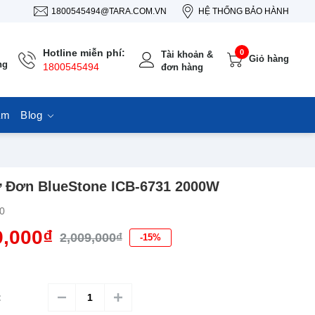
1800545494@TARA.COM.VN
HỆ THỐNG BẢO HÀNH
Hotline miễn phí:
0
Tài khoản &
Giỏ hàng
ng
1800545494
đơn hàng
ẩm
Blog
 Đơn BlueStone ICB-6731 2000W
0
9,000₫
2,009,000₫
-15%
: