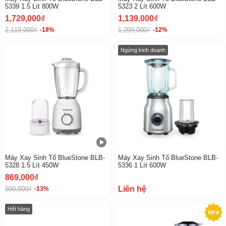
5339 1.5 Lít 800W
5323 2 Lít 600W
1,729,000₫
1,139,000₫
2,119,000₫
1,299,000₫
-18%
-12%
-13%
Ngừng kinh doanh
Máy Xay Sinh Tố BlueStone BLB-
Máy Xay Sinh Tố BlueStone BLB-
5328 1.5 Lít 450W
5336 1 Lít 600W
869,000₫
Liên hệ
999,000₫
-13%
Hết hàng