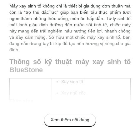
Máy xay sinh tố không chỉ là thiết bị gia dụng đơn thuần mà
còn là “trợ thủ đắc lực” giúp bạn biến tấu thực phẩm tươi
ngon thành những thức uống, món ăn hấp dẫn. Từ ly sinh tố
mát lạnh giàu dinh dưỡng đến nước sốt tinh tế, chiếc máy
này mang đến trải nghiệm nấu nướng tiện lợi, nhanh chóng
và đầy cảm hứng. Sở hữu một chiếc máy xay sinh tố, bạn
đang nắm trong tay bí kíp để tạo nên hương vị riêng cho gia
đình.
Thông số kỹ thuật máy xay sinh tố
BlueStone
Xay sinh tố
Xay ngũ cốc
Chức năng
Xay thịt
Ép trái cây
Xem thêm nội dung
Dung tích sử dụng
Từ 1 – 1.75L