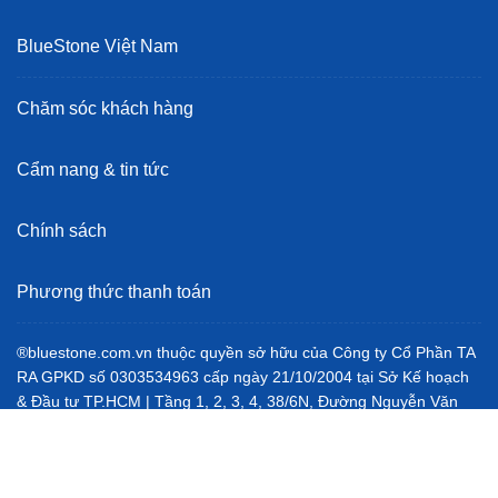
nguyên liệu khô. Nhờ đó, bạn có thể nhanh chóng tạo ra
những món sinh tố bổ dưỡng, nước sốt thơm ngon, hoặc
BlueStone Việt Nam
thậm chí nghiền cháo cho trẻ em.
Không đơn thuần dừng lại ở việc xay thực phẩm, máy xay
Chăm sóc khách hàng
sinh tố còn là chìa khóa để bạn thỏa sức sáng tạo trong gian
bếp, biến tấu hương vị, và nâng tầm chất lượng bữa ăn gia
đình. Thiết kế tiện lợi, dễ sử dụng và vệ sinh, cùng với chất
Cẩm nang & tin tức
liệu bền bỉ, máy xay sinh tố góp phần mang lại trải nghiệm
ẩm thực tinh tế, đơn giản và hiện đại.
Chính sách
Phương thức thanh toán
®bluestone.com.vn thuộc quyền sở hữu của Công ty Cổ Phần TA
RA GPKD số 0303534963 cấp ngày 21/10/2004 tại Sở Kế hoạch
& Đầu tư TP.HCM | Tầng 1, 2, 3, 4, 38/6N, Đường Nguyễn Văn
Trỗi, Phường Cầu Kiệu, Thành phố Hồ Chí Minh --- Chi nhánh
Công ty Cổ Phần TA RA GPKD số 0303534963-003 cấp ngày
08/02/2022 | VP MIỀN BẮC: Tầng 2, Tòa 25T1 Hoàng Ngân, Khu