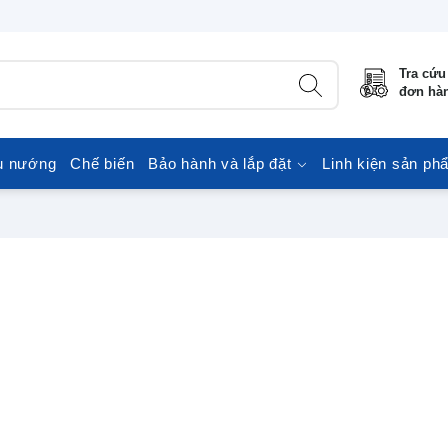
Tra cứu
đơn hà
u nướng
Chế biến
Bảo hành và lắp đặt
Linh kiện sản ph