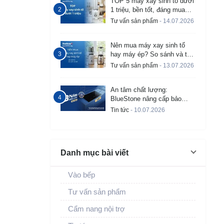
TOP 5 máy xay sinh tố dưới
1 triệu, bền tốt, đáng mua
2026
Tư vấn sản phẩm
- 14.07.2026
Nên mua máy xay sinh tố
hay máy ép? So sánh và tư
vấn chi tiết
Tư vấn sản phẩm
- 13.07.2026
An tâm chất lượng:
BlueStone nâng cấp bảo
hành bếp từ âm lên đến 3
Tin tức
- 10.07.2026
năm
Danh mục bài viết
Vào bếp
Tư vấn sản phẩm
Cẩm nang nội trợ