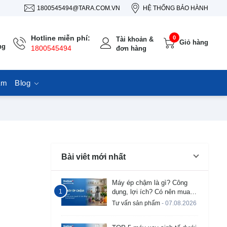
1800545494@TARA.COM.VN
HỆ THỐNG BẢO HÀNH
Hotline miễn phí:
0
Tài khoản &
Giỏ hàng
ng
1800545494
đơn hàng
ẩm
Blog
Bài viêt mới nhất
Máy ép chậm là gì? Công
dụng, lợi ích? Có nên mua
không?
Tư vấn sản phẩm
- 07.08.2026