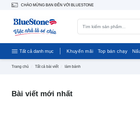
CHÀO MỪNG BẠN ĐẾN VỚI BLUESTONE
Tất cả danh mục
Khuyến mãi
Top bán chạy
Nấ
Trang chủ
Tất cả bài viết
làm bánh
Bài viết mới nhất