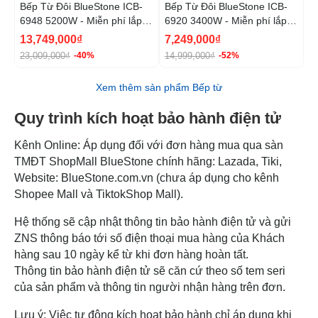
Bếp Từ Đôi BlueStone ICB-
Bếp Từ Đôi BlueStone ICB-
B
6948 5200W - Miễn phí lắp
6920 3400W - Miễn phí lắp
6
đặt, cắt đá
đặt, cắt đá
13,749,000₫
7,249,000₫
8
23,009,000₫
14,999,000₫
1
-40%
-52%
Xem thêm sản phẩm Bếp từ
Quy trình kích hoạt bảo hành điện tử
Kênh Online: Áp dụng đối với đơn hàng mua qua sàn
TMĐT ShopMall BlueStone chính hãng: Lazada, Tiki,
Website: BlueStone.com.vn (chưa áp dụng cho kênh
Shopee Mall và TiktokShop Mall).
Hệ thống sẽ cập nhật thông tin bảo hành điện tử và gửi
ZNS thông báo tới số điện thoại mua hàng của Khách
hàng sau 10 ngày kể từ khi đơn hàng hoàn tất.
Thông tin bảo hành điện tử sẽ căn cứ theo số tem seri
của sản phẩm và thông tin người nhận hàng trên đơn.
Lưu ý: Việc tự động kích hoạt bảo hành chỉ áp dụng khi