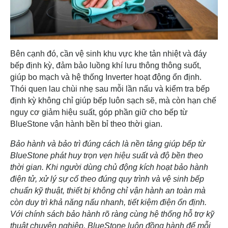
Bên cạnh đó, cần vệ sinh khu vực khe tản nhiệt và đáy
bếp định kỳ, đảm bảo luồng khí lưu thông thông suốt,
giúp bo mạch và hệ thống Inverter hoạt động ổn định.
Thói quen lau chùi nhẹ sau mỗi lần nấu và kiểm tra bếp
định kỳ không chỉ giúp bếp luôn sạch sẽ, mà còn hạn chế
nguy cơ giảm hiệu suất, góp phần giữ cho bếp từ
BlueStone vận hành bền bỉ theo thời gian.
Bảo hành và bảo trì đúng cách là nền tảng giúp bếp từ
BlueStone phát huy trọn vẹn hiệu suất và độ bền theo
thời gian. Khi người dùng chủ động kích hoạt bảo hành
điện tử, xử lý sự cố theo đúng quy trình và vệ sinh bếp
chuẩn kỹ thuật, thiết bị không chỉ vận hành an toàn mà
còn duy trì khả năng nấu nhanh, tiết kiệm điện ổn định.
Với chính sách bảo hành rõ ràng cùng hệ thống hỗ trợ kỹ
thuật chuyên nghiệp, BlueStone luôn đồng hành để mỗi