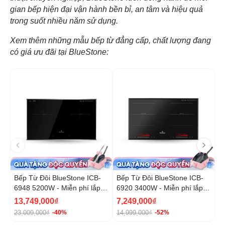
gian bếp hiện đại vận hành bền bỉ, an tâm và hiệu quả
trong suốt nhiều năm sử dụng.
Xem thêm những mẫu bếp từ đẳng cấp, chất lượng đang
có giá ưu đãi tại BlueStone:
-40%
-5
Bếp Từ Đôi BlueStone ICB-
Bếp Từ Đôi BlueStone ICB-
B
6948 5200W - Miễn phí lắp
6920 3400W - Miễn phí lắp
6
đặt, cắt đá
đặt, cắt đá
13,749,000₫
7,249,000₫
8
23,009,000₫
14,999,000₫
1
-40%
-52%