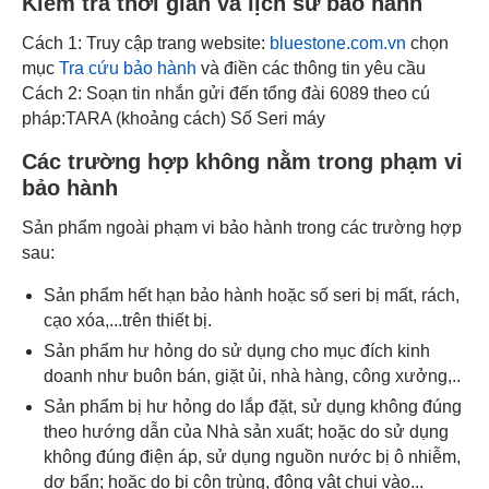
Kiểm tra thời gian và lịch sử bảo hành
Cách 1: Truy cập trang website:
bluestone.com.vn
chọn
mục
Tra cứu bảo hành
và điền các thông tin yêu cầu
Cách 2: Soạn tin nhắn gửi đến tổng đài 6089 theo cú
pháp:TARA (khoảng cách) Số Seri máy
Các trường hợp không nằm trong phạm vi
bảo hành
Sản phẩm ngoài phạm vi bảo hành trong các trường hợp
sau:
Sản phẩm hết hạn bảo hành hoặc số seri bị mất, rách,
cạo xóa,...trên thiết bị.
Sản phẩm hư hỏng do sử dụng cho mục đích kinh
doanh như buôn bán, giặt ủi, nhà hàng, công xưởng,..
Sản phẩm bị hư hỏng do lắp đặt, sử dụng không đúng
theo hướng dẫn của Nhà sản xuất; hoặc do sử dụng
không đúng điện áp, sử dụng nguồn nước bị ô nhiễm,
dơ bẩn; hoặc do bị côn trùng, động vật chui vào...