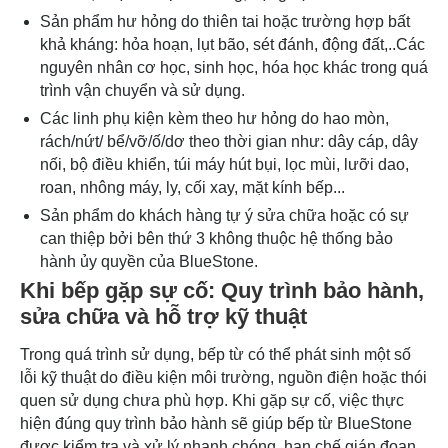
Sản phẩm hư hỏng do thiên tai hoặc trường hợp bất
khả kháng: hỏa hoạn, lụt bão, sét đánh, động đất,..Các
nguyên nhân cơ học, sinh học, hóa học khác trong quá
trình vận chuyển và sử dụng.
Các linh phụ kiện kèm theo hư hỏng do hao mòn,
rách/nứt/ bể/vỡ/ố/dơ theo thời gian như: dây cáp, dây
nối, bộ điều khiển, túi máy hút bụi, lọc mùi, lưỡi dao,
roan, nhông máy, ly, cối xay, mặt kính bếp...
Sản phẩm do khách hàng tự ý sửa chữa hoặc có sự
can thiệp bởi bên thứ 3 không thuộc hệ thống bảo
hành ủy quyền của BlueStone.
Khi bếp gặp sự cố: Quy trình bảo hành,
sửa chữa và hỗ trợ kỹ thuật
Trong quá trình sử dụng, bếp từ có thể phát sinh một số
lỗi kỹ thuật do điều kiện môi trường, nguồn điện hoặc thói
quen sử dụng chưa phù hợp. Khi gặp sự cố, việc thực
hiện đúng quy trình bảo hành sẽ giúp bếp từ BlueStone
được kiểm tra và xử lý nhanh chóng, hạn chế gián đoạn