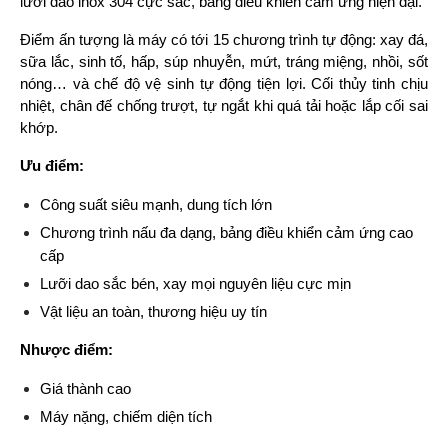
lưỡi dao inox 304 cực sắc, bảng điều khiển cảm ứng hiện đại.
Điểm ấn tượng là máy có tới 15 chương trình tự động: xay đá, 
sữa lắc, sinh tố, hấp, súp nhuyễn, mứt, tráng miệng, nhồi, sốt 
nóng… và chế độ vệ sinh tự động tiện lợi. Cối thủy tinh chịu 
nhiệt, chân đế chống trượt, tự ngắt khi quá tải hoặc lắp cối sai 
khớp.
Ưu điểm:
Công suất siêu mạnh, dung tích lớn
Chương trình nấu đa dạng, bảng điều khiển cảm ứng cao 
cấp
Lưỡi dao sắc bén, xay mọi nguyên liệu cực mịn
Vật liệu an toàn, thương hiệu uy tín
Nhược điểm:
Giá thành cao
Máy nặng, chiếm diện tích