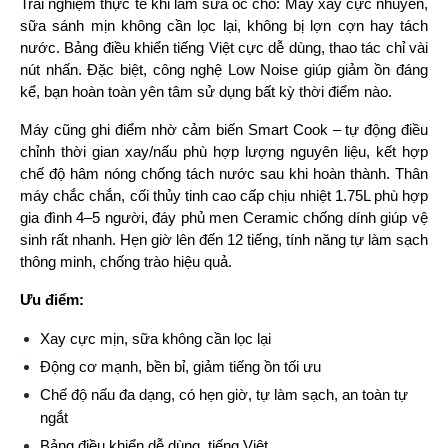
Trải nghiệm thực tế khi làm sữa óc chó: Máy xay cực nhuyễn, 
sữa sánh mịn không cần lọc lại, không bị lợn cợn hay tách 
nước. Bảng điều khiển tiếng Việt cực dễ dùng, thao tác chỉ vài 
nút nhấn. Đặc biệt, công nghệ Low Noise giúp giảm ồn đáng 
kể, bạn hoàn toàn yên tâm sử dụng bất kỳ thời điểm nào.
Máy cũng ghi điểm nhờ cảm biến Smart Cook – tự động điều 
chỉnh thời gian xay/nấu phù hợp lượng nguyên liệu, kết hợp 
chế độ hâm nóng chống tách nước sau khi hoàn thành. Thân 
máy chắc chắn, cối thủy tinh cao cấp chịu nhiệt 1.75L phù hợp 
gia đình 4–5 người, đáy phủ men Ceramic chống dính giúp vệ 
sinh rất nhanh. Hẹn giờ lên đến 12 tiếng, tính năng tự làm sạch 
thông minh, chống trào hiệu quả.
Ưu điểm:
Xay cực mịn, sữa không cần lọc lại
Động cơ mạnh, bền bỉ, giảm tiếng ồn tối ưu
Chế độ nấu đa dạng, có hẹn giờ, tự làm sạch, an toàn tự 
ngắt
Bảng điều khiển dễ dùng, tiếng Việt