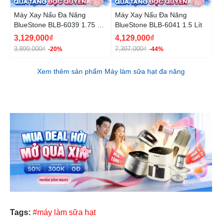
Máy Xay Nấu Đa Năng
Máy Xay Nấu Đa Năng
M
BlueStone BLB-6039 1.75 Lít
BlueStone BLB-6041 1.5 Lít
B
900W
8
3,129,000₫
4,129,000₫
1
3,899,000₫
7,397,000₫
1
-20%
-44%
Xem thêm sản phẩm Máy làm sữa hạt đa năng
Tags:
#máy làm sữa hạt