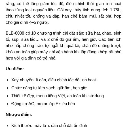
ràng, có thể tăng giảm tốc độ, điều chỉnh thời gian linh hoạt 
theo từng loại nguyên liệu. Cối xay thủy tinh dung tích 1.75L, 
chịu nhiệt tốt, chống va đập, hạn chế bám mùi, rất phù hợp 
cho gia đình 4–5 người.
BLB-6038 có 10 chương trình cài đặt sẵn: sữa hạt, cháo, sinh 
tố, súp, sữa lắc… và 2 chế độ giữ ấm, hẹn giờ. Các tiện ích 
như nắp chống trào, tự ngắt khi quá tải, chân đế chống trượt, 
khóa an toàn giúp máy chỉ vận hành khi lắp đúng khớp rất phù 
hợp với gia đình có trẻ nhỏ.
Ưu điểm:
Xay nhuyễn, ít cặn, điều chỉnh tốc độ linh hoạt
Chức năng tự làm sạch, giữ ấm, hẹn giờ
Thiết kế đẹp, menu tiếng Việt, an toàn khi sử dụng
Động cơ AC, motor lớp F siêu bền
Nhược điểm:
Kích thước máy lớn, cần chỗ đặt ổn định