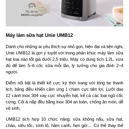
Máy làm sữa hạt Unie UMB12
Dành cho những ai yêu thích sự nhỏ gọn, hiện đại và tiện nghi, 
Unie UMB12 là gợi ý tuyệt vời trong phân khúc máy làm sữa 
hạt loại nào tốt giá dưới 2,5 triệu. Máy có dung tích 1.2L, vừa 
đủ để làm 5–6 cốc sữa mỗi lần, lý tưởng cho gia đình 2–4 
người.
Điểm nổi bật là thiết kế cực kỳ thời trang với tông be thanh 
lịch, bảng điều khiển cảm ứng 1 chạm cực tiện lợi. Lưỡi dao 
12 cánh inox 304 xay cực nhuyễn hạt, kể cả các loại ngũ cốc 
cứng. Cối & nắp đều bằng inox 304 an toàn, chống ăn mòn, dễ 
vệ sinh.
UMB12 tích hợp 10 chức năng: sữa không nấu, sữa hạt, 
cháo, siêu tốc, sinh tố, hầm canh, hẹn giờ… Có thể thay thế 