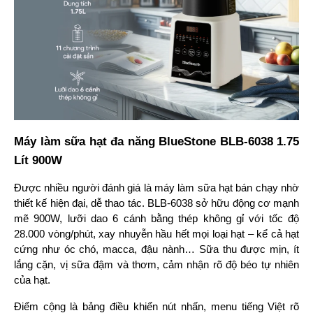
Máy làm sữa hạt đa năng BlueStone BLB-6038 1.75
Lít 900W
Được nhiều người đánh giá là máy làm sữa hạt bán chạy nhờ 
thiết kế hiện đại, dễ thao tác. BLB-6038 sở hữu động cơ mạnh 
mẽ 900W, lưỡi dao 6 cánh bằng thép không gỉ với tốc độ 
28.000 vòng/phút, xay nhuyễn hầu hết mọi loại hạt – kể cả hạt 
cứng như óc chó, macca, đậu nành… Sữa thu được mịn, ít 
lắng cặn, vị sữa đậm và thơm, cảm nhận rõ độ béo tự nhiên 
của hạt.
Điểm cộng là bảng điều khiển nút nhấn, menu tiếng Việt rõ 