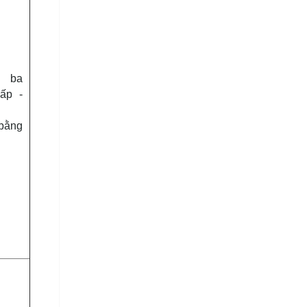
p ba
ấp -
g
 bằng