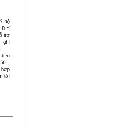
hế độ
 DIY
ỗ trợ
 ghi
c
điều
 50 –
 hợp
n tới