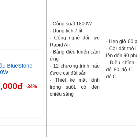
- Công suất 1800W
- Dung tích 7 lít
- Công nghệ đối lưu
- Hẹn giờ 60 
Rapid Air
- Cài đặt thời
- Bảng điều khiển cảm
lên đến 90 ph
ứng
- Điều chỉnh 
ầu BlueStone
- 12 chương trình nấu
độ 80 độ C -
00W
được cài đặt sẵn
độ C
- Thiết kế mặt kính
9,000đ
-34%
trong suốt, có đèn
chiếu sáng