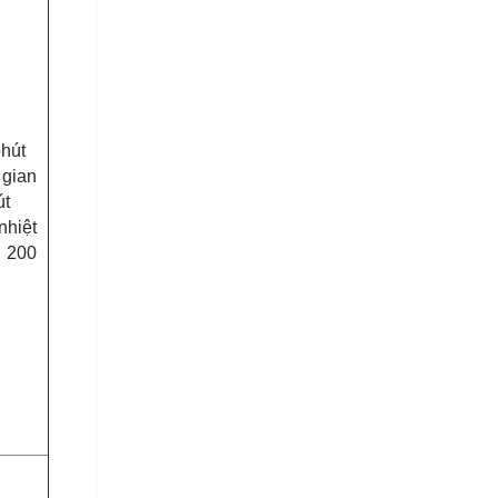
phút
 gian
út
nhiệt
 200