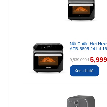
Nồi Chiên Hơi Nướ
AFB-5895 24 Lít 1
5,99
9,539,000đ
Xem chi tiết