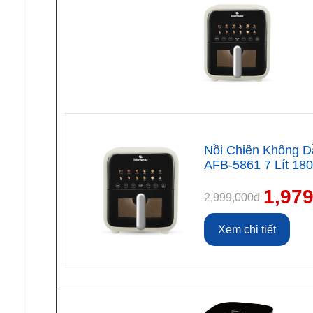
Nồi Chiên Không D
AFB-5861 7 Lít 18
1,97
2,999,000đ
Xem chi tiết