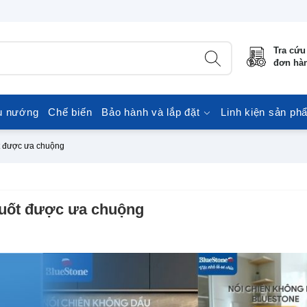
Tra cứu
đơn hà
u nướng
Chế biến
Bảo hành và lắp đặt
Linh kiện sản ph
ốt được ưa chuộng
suốt được ưa chuộng