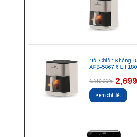
Nồi Chiên Không D
AFB-5867 6 Lít 18
2,69
3,819,000đ
Xem chi tiết