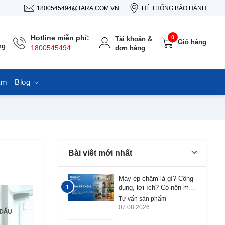
1800545494@TARA.COM.VN
HỆ THỐNG BẢO HÀNH
Hotline miễn phí:
0
Tài khoản &
Giỏ hàng
ng
1800545494
đơn hàng
ẩm
Blog
Bài viêt mới nhất
Máy ép chậm là gì? Công
dụng, lợi ích? Có nên mua
không?
Tư vấn sản phẩm
-
07.08.2026