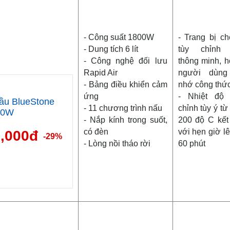
- Công suất 1800W
- Trang bị c
- Dung tích 6 lít
tùy chỉnh
- Công nghệ đối lưu
thông minh, h
Rapid Air
người dùng
- Bảng điều khiển cảm
nhớ công thứ
ứng
- Nhiệt độ 
ầu BlueStone
- 11 chương trình nấu
chỉnh tùy ý từ
00W
- Nắp kính trong suốt,
200 độ C kết
có đèn
với hẹn giờ lê
9,000đ
-29%
- Lòng nồi tháo rời
60 phút