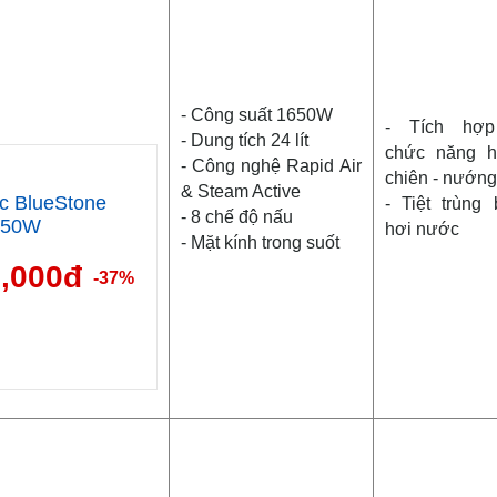
- Công suất 1650W
- Tích hợ
- Dung tích 24 lít
chức năng h
- Công nghệ Rapid Air
chiên - nướn
& Steam Active
c BlueStone
- Tiệt trùng
- 8 chế độ nấu
650W
hơi nước
- Mặt kính trong suốt
9,000đ
-37%