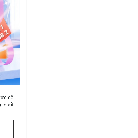
rước đã
ng suốt