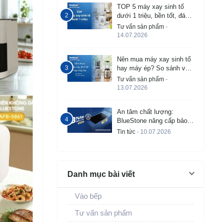
TOP 5 máy xay sinh tố
dưới 1 triệu, bền tốt, đáng
mua 2026
Tư vấn sản phẩm
-
14.07.2026
Nên mua máy xay sinh tố
hay máy ép? So sánh và
tư vấn chi tiết
Tư vấn sản phẩm
-
13.07.2026
An tâm chất lượng:
BlueStone nâng cấp bảo
hành bếp từ âm lên đến 3
Tin tức
- 10.07.2026
năm
Danh mục bài viết
Vào bếp
Tư vấn sản phẩm