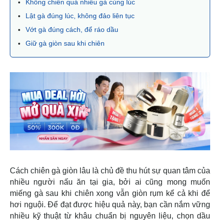
Không chiên quá nhiều gà cùng lúc
Lật gà đúng lúc, không đảo liên tục
Vớt gà đúng cách, để ráo dầu
Giữ gà giòn sau khi chiên
Cách chiên gà giòn lâu là chủ đề thu hút sự quan tâm của
nhiều người nấu ăn tại gia, bởi ai cũng mong muốn
miếng gà sau khi chiên xong vẫn giòn rụm kể cả khi để
hơi nguội. Để đạt được hiệu quả này, bạn cần nắm vững
nhiều kỹ thuật từ khâu chuẩn bị nguyên liệu, chọn dầu