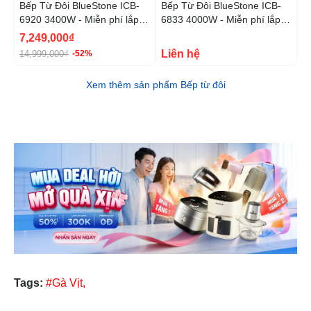
Bếp Từ Đôi BlueStone ICB-
Bếp Từ Đôi BlueStone ICB-
B
6920 3400W - Miễn phí lắp
6833 4000W - Miễn phí lắp
6
đặt, cắt đá
đặt, cắt đá
đ
7,249,000₫
Liên hệ
9
14,999,000₫
-52%
Xem thêm sản phẩm Bếp từ đôi
Tags:
#Gà Vịt,