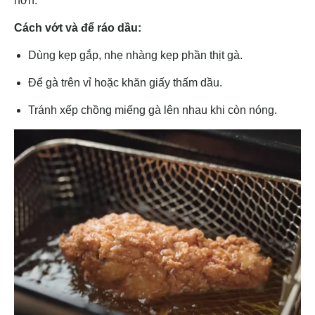
hơn.
Cách vớt và để ráo dầu:
Dùng kẹp gắp, nhẹ nhàng kẹp phần thịt gà.
Để gà trên vỉ hoặc khăn giấy thấm dầu.
Tránh xếp chồng miếng gà lên nhau khi còn nóng.