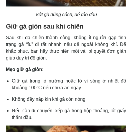
Vớt gà đúng cách, để ráo dầu
Giữ gà giòn sau khi chiên
Sau khi đã chiên thành công, không ít người gặp tình
trạng gà “ỉu” đi rất nhanh nếu để ngoài không khí. Để
khắc phục, bạn hãy thực hiện một vài bí quyết đơn giản
giúp duy trì độ giòn.
Mẹo giữ gà giòn:
Giữ gà trong lò nướng hoặc lò vi sóng ở nhiệt độ
khoảng 100°C nếu chưa ăn ngay.
Không đậy nắp kín khi gà còn nóng.
Nếu cần di chuyển, xếp gà trong hộp thoáng, lót giấy
thấm dầu.