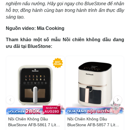
nghiệm nấu nướng. Hãy gọi ngay cho BlueStone để nhận
hỗ trợ, đồng hành cùng bạn trong hành trình ẩm thực đầy
sáng tạo.
Nguồn video: Mia Cooking
Tham khảo một số mẫu Nồi chiên không dầu đang
ưu đãi tại BlueStone:
-34%
Nồi Chiên Không Dầu
Nồi Chiên Không Dầu
N
BlueStone AFB-5861 7 Lít
BlueStone AFB-5857 7 Lít
B