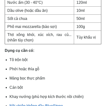
Nước ấm (30 - 40°C)
120ml
Dầu olive (hoặc dầu ăn)
10ml
Sốt cà chua
50ml
Phô mai mozzarella (bào sợi)
100g
Thịt xông khói, xúc xích, rau củ...
Tùy khẩu vị
(nhân tùy chọn)
Dụng cụ cần có:
Tô trộn bột
Phới hoặc thìa gỗ
Màng bọc thực phẩm
Cán bột
Khay nướng (phù hợp kích thước nồi chiên)
Nồi chiên không dầu BlueStone