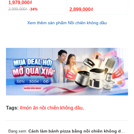
1800W
1800W
1
1,979,000₫
5
2,899,000₫
2,999,000₫
9
-34%
Xem thêm sản phẩm Nồi chiên không dầu
Tags:
#món ăn nồi chiên không dầu,
Cách làm bánh pizza bằng nồi chiên không dầu ngon như tiệm
Đang xem: