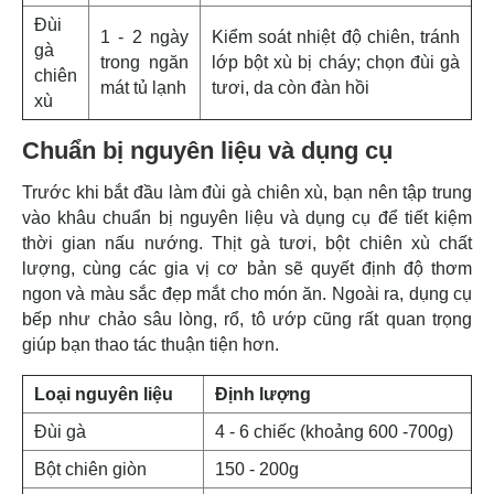
Đùi
1 - 2 ngày
Kiểm soát nhiệt độ chiên, tránh
gà
trong ngăn
lớp bột xù bị cháy; chọn đùi gà
chiên
mát tủ lạnh
tươi, da còn đàn hồi
xù
Chuẩn bị nguyên liệu và dụng cụ
Trước khi bắt đầu làm đùi gà chiên xù, bạn nên tập trung
vào khâu chuẩn bị nguyên liệu và dụng cụ để tiết kiệm
thời gian nấu nướng. Thịt gà tươi, bột chiên xù chất
lượng, cùng các gia vị cơ bản sẽ quyết định độ thơm
ngon và màu sắc đẹp mắt cho món ăn. Ngoài ra, dụng cụ
bếp như chảo sâu lòng, rổ, tô ướp cũng rất quan trọng
giúp bạn thao tác thuận tiện hơn.
Loại nguyên liệu
Định lượng
Đùi gà
4 - 6 chiếc (khoảng 600 -700g)
Bột chiên giòn
150 - 200g