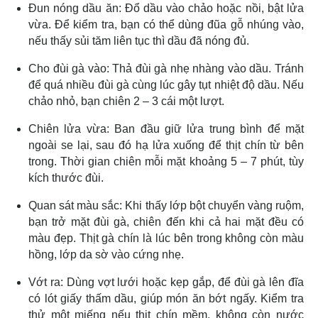
Đun nóng dầu ăn: Đổ dầu vào chảo hoặc nồi, bật lửa
vừa. Để kiểm tra, bạn có thể dùng đũa gỗ nhúng vào,
nếu thấy sủi tăm liên tục thì dầu đã nóng đủ.
Cho đùi gà vào: Thả đùi gà nhẹ nhàng vào dầu. Tránh
để quá nhiều đùi gà cùng lúc gây tụt nhiệt độ dầu. Nếu
chảo nhỏ, bạn chiên 2 – 3 cái một lượt.
Chiên lửa vừa: Ban đầu giữ lửa trung bình để mặt
ngoài se lại, sau đó hạ lửa xuống để thịt chín từ bên
trong. Thời gian chiên mỗi mặt khoảng 5 – 7 phút, tùy
kích thước đùi.
Quan sát màu sắc: Khi thấy lớp bột chuyển vàng ruộm,
bạn trở mặt đùi gà, chiên đến khi cả hai mặt đều có
màu đẹp. Thịt gà chín là lúc bên trong không còn màu
hồng, lớp da sờ vào cứng nhẹ.
Vớt ra: Dùng vợt lưới hoặc kẹp gắp, để đùi gà lên đĩa
có lót giấy thấm dầu, giúp món ăn bớt ngấy. Kiểm tra
thử một miếng nếu thịt chín mềm, không còn nước