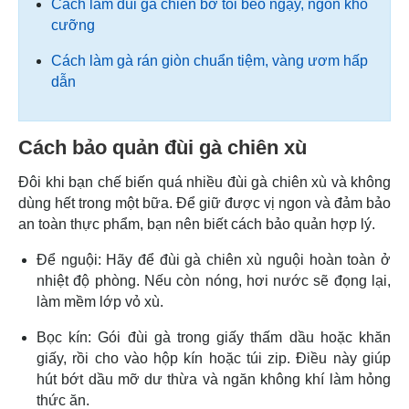
Cách làm đùi gà chiên bơ tỏi béo ngậy, ngon khó
cưỡng
Cách làm gà rán giòn chuẩn tiệm, vàng ươm hấp
dẫn
Cách bảo quản đùi gà chiên xù
Đôi khi bạn chế biến quá nhiều đùi gà chiên xù và không
dùng hết trong một bữa. Để giữ được vị ngon và đảm bảo
an toàn thực phẩm, bạn nên biết cách bảo quản hợp lý.
Để nguội: Hãy để đùi gà chiên xù nguội hoàn toàn ở
nhiệt độ phòng. Nếu còn nóng, hơi nước sẽ đọng lại,
làm mềm lớp vỏ xù.
Bọc kín: Gói đùi gà trong giấy thấm dầu hoặc khăn
giấy, rồi cho vào hộp kín hoặc túi zip. Điều này giúp
hút bớt dầu mỡ dư thừa và ngăn không khí làm hỏng
thức ăn.