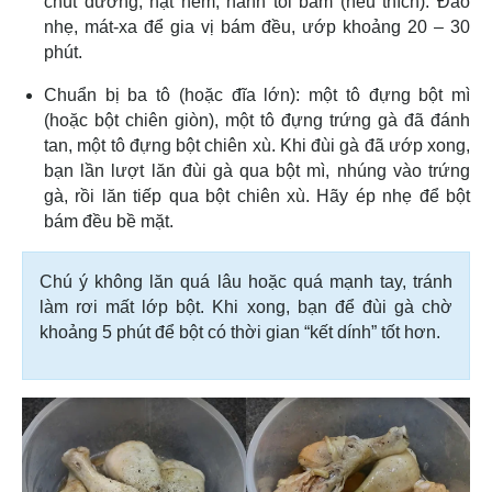
chút đường, hạt nêm, hành tỏi băm (nếu thích). Đảo
nhẹ, mát-xa để gia vị bám đều, ướp khoảng 20 – 30
phút.
Chuẩn bị ba tô (hoặc đĩa lớn): một tô đựng bột mì
(hoặc bột chiên giòn), một tô đựng trứng gà đã đánh
tan, một tô đựng bột chiên xù. Khi đùi gà đã ướp xong,
bạn lần lượt lăn đùi gà qua bột mì, nhúng vào trứng
gà, rồi lăn tiếp qua bột chiên xù. Hãy ép nhẹ để bột
bám đều bề mặt.
Chú ý không lăn quá lâu hoặc quá mạnh tay, tránh
làm rơi mất lớp bột. Khi xong, bạn để đùi gà chờ
khoảng 5 phút để bột có thời gian “kết dính” tốt hơn.