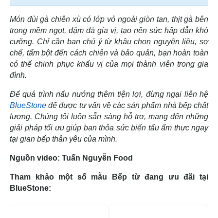
Món đùi gà chiên xù có lớp vỏ ngoài giòn tan, thịt gà bên
trong mềm ngọt, đậm đà gia vị, tạo nên sức hấp dẫn khó
cưỡng. Chỉ cần bạn chú ý từ khâu chọn nguyên liệu, sơ
chế, tẩm bột đến cách chiên và bảo quản, bạn hoàn toàn
có thể chinh phục khẩu vị của mọi thành viên trong gia
đình.
Để quá trình nấu nướng thêm tiện lợi, đừng ngại liên hệ
BlueStone
để được tư vấn về các sản phẩm nhà bếp chất
lượng. Chúng tôi luôn sẵn sàng hỗ trợ, mang đến những
giải pháp tối ưu giúp bạn thỏa sức biến tấu ẩm thực ngay
tại gian bếp thân yêu của mình.
Nguồn video: Tuấn Nguyễn Food
Tham khảo một số mẫu Bếp từ đang ưu đãi tại
BlueStone:
-52%
-1