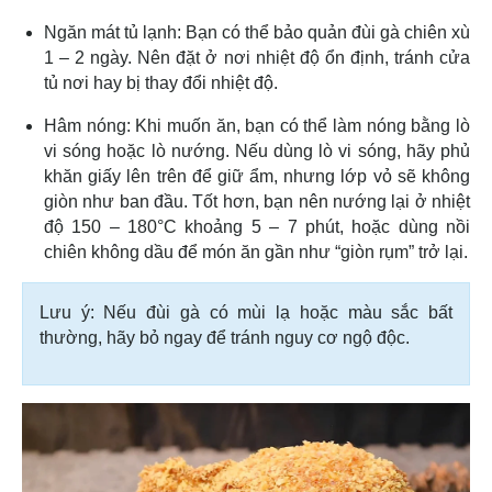
Ngăn mát tủ lạnh: Bạn có thể bảo quản đùi gà chiên xù
1 – 2 ngày. Nên đặt ở nơi nhiệt độ ổn định, tránh cửa
tủ nơi hay bị thay đổi nhiệt độ.
Hâm nóng: Khi muốn ăn, bạn có thể làm nóng bằng lò
vi sóng hoặc lò nướng. Nếu dùng lò vi sóng, hãy phủ
khăn giấy lên trên để giữ ẩm, nhưng lớp vỏ sẽ không
giòn như ban đầu. Tốt hơn, bạn nên nướng lại ở nhiệt
độ 150 – 180°C khoảng 5 – 7 phút, hoặc dùng nồi
chiên không dầu để món ăn gần như “giòn rụm” trở lại.
Lưu ý: Nếu đùi gà có mùi lạ hoặc màu sắc bất
thường, hãy bỏ ngay để tránh nguy cơ ngộ độc.