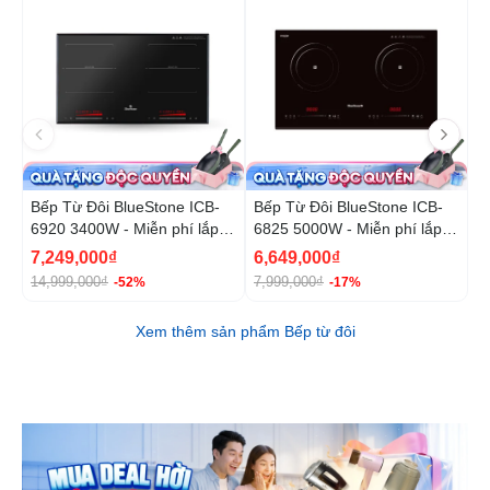
Bếp Từ Đôi BlueStone ICB-
Bếp Từ Đôi BlueStone ICB-
B
6920 3400W - Miễn phí lắp
6825 5000W - Miễn phí lắp
6
đặt, cắt đá
đặt, cắt đá
đ
7,249,000₫
6,649,000₫
1
14,999,000₫
7,999,000₫
2
-52%
-17%
Xem thêm sản phẩm Bếp từ đôi