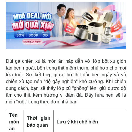
Đùi gà chiên xù là món ăn hấp dẫn với lớp bột xù giòn
tan bên ngoài, bên trong thịt mềm thơm, phù hợp cho mọi
lứa tuổi. Sự kết hợp giữa thớ thịt đùi béo ngậy và vỏ
chiên xù tạo nên “độ gây nghiện” khó cưỡng. Khi chiên
đúng cách, bạn sẽ thấy lớp xù “phồng” lên, giữ được độ
ẩm cho thịt, kèm hương vị đậm đà. Đây hứa hẹn sẽ là
món “ruột” trong thực đơn nhà bạn.
Tên
Thời gian
món
Lưu ý khi chế biến
bảo quản
ăn