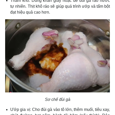
Thấm khô: Dùng khăn giấy hoặc để đùi gà ráo nước
tự nhiên. Thịt khô ráo sẽ giúp quá trình ướp và tẩm bột
đạt hiệu quả cao hơn.
Sơ chế đùi gà
Ướp gia vị: Cho đùi gà vào tô lớn, thêm muối, tiêu xay,