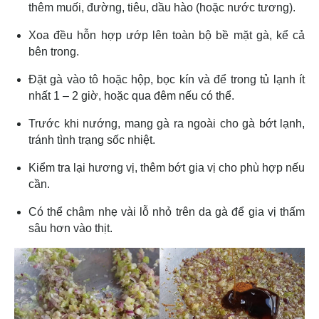
thêm muối, đường, tiêu, dầu hào (hoặc nước tương).
Xoa đều hỗn hợp ướp lên toàn bộ bề mặt gà, kể cả
bên trong.
Đặt gà vào tô hoặc hộp, bọc kín và để trong tủ lạnh ít
nhất 1 – 2 giờ, hoặc qua đêm nếu có thể.
Trước khi nướng, mang gà ra ngoài cho gà bớt lạnh,
tránh tình trạng sốc nhiệt.
Kiểm tra lại hương vị, thêm bớt gia vị cho phù hợp nếu
cần.
Có thể châm nhẹ vài lỗ nhỏ trên da gà để gia vị thấm
sâu hơn vào thịt.