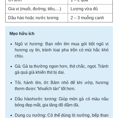
Gia vị (muối, đường, tiêu,…)
Lượng vừa đủ
Dầu hào hoặc nước tương
2 – 3 muỗng canh
Mẹo hữu ích
Ngũ vị hương: Bạn nên tìm mua gói bột ngũ vị
hương uy tín, tránh loại pha trộn có mùi hắc khó
chịu.
Gà: Gà ta thường ngon hơn, thịt chắc, ngọt. Tránh
gà quá già khiến thịt bị dai.
Tỏi, hành tím, ớt: Băm nhỏ để khi ướp, hương
thơm được “khuếch tán” tốt hơn.
Dầu hào/nước tương: Giúp món gà có màu nâu
bóng đẹp mắt, gia tăng độ đậm đà.
Dụng cụ nướng: Có thể dùng lò nướng, bếp than