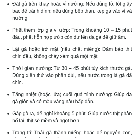
Đặt gà trên khay hoặc vỉ nướng: Nếu dùng lò, lót giấy
bạc để tránh dính; nếu dùng bếp than, kẹp gà vào vỉ và
nướng.
Phết thêm lớp gia vị ướp: Trong khoảng 10 – 15 phút
đầu, phết hỗn hợp ướp còn dư lên da gà để giữ ẩm.
Lật gà hoặc trở mặt (nếu chặt miếng): Đảm bảo thịt
chín đều, không cháy xém quá một mặt.
Thời gian nướng: Từ 30 – 45 phút tùy kích thước gà.
Dùng xiên thử vào phần đùi, nếu nước trong là gà đã
chín.
Tăng nhiệt (hoặc lửa) cuối quá trình nướng: Giúp da
gà giòn và có màu vàng nâu hấp dẫn.
Gắp gà ra, để nghỉ khoảng 5 phút: Giúp nước thịt phân
bổ lại, thịt sẽ mềm và ngọt hơn.
Trang trí: Thái gà thành miếng hoặc để nguyên con,