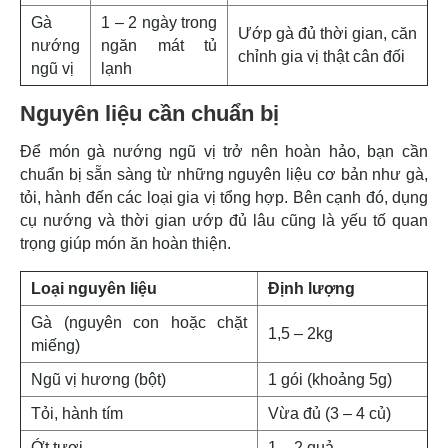
Gà
1 – 2 ngày trong
Ướp gà đủ thời gian, căn
nướng
ngăn mát tủ
chỉnh gia vị thật cân đối
ngũ vị
lạnh
Nguyên liệu cần chuẩn bị
Để món gà nướng ngũ vị trở nên hoàn hảo, bạn cần
chuẩn bị sẵn sàng từ những nguyên liệu cơ bản như gà,
tỏi, hành đến các loại gia vị tổng hợp. Bên cạnh đó, dụng
cụ nướng và thời gian ướp đủ lâu cũng là yếu tố quan
trọng giúp món ăn hoàn thiện.
Loại nguyên liệu
Định lượng
Gà (nguyên con hoặc chặt
1,5 – 2kg
miếng)
Ngũ vị hương (bột)
1 gói (khoảng 5g)
Tỏi, hành tím
Vừa đủ (3 – 4 củ)
Ớt tươi
1 – 2 quả