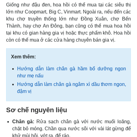
Giống như đậu đen, hoa hồi có thể mua tại các siêu thị
lớn như Coopmart, Big C, Vinmart. Ngoài ra, nếu đến các
khu chợ truyền thống lớn như Đồng Xuân, chợ Bến
Thành, hay chợ An Đông, bạn cũng có thể mua hoa hồi
tại khu có gian hàng gia vị hoặc thực phẩm khô. Hoa hồi
còn có thể mua ở các cửa hàng chuyên bán gia vị.
Xem thêm:
Hướng dẫn làm chân gà hầm bổ dưỡng ngon
như mẹ nấu
Hướng dẫn làm chân gà ngâm xì dầu thơm ngon,
đậm vị
Sơ chế nguyên liệu
Chân gà:
Rửa sạch chân gà với nước muối loãng,
chặt bỏ móng. Chần qua nước sôi với vài lát gừng để
khử mùi hôi, vớt ra, để ráo.