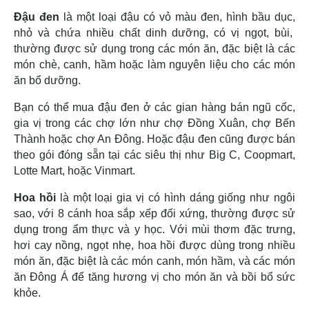
Đậu đen
là một loại đậu có vỏ màu đen, hình bầu dục,
nhỏ và chứa nhiều chất dinh dưỡng, có vị ngọt, bùi,
thường được sử dụng trong các món ăn, đặc biệt là các
món chè, canh, hầm hoặc làm nguyên liệu cho các món
ăn bổ dưỡng.
Bạn có thể mua đậu đen ở các gian hàng bán ngũ cốc,
gia vị trong các chợ lớn như chợ Đồng Xuân, chợ Bến
Thành hoặc chợ An Đông. Hoặc đậu đen cũng được bán
theo gói đóng sẵn tại các siêu thị như Big C, Coopmart,
Lotte Mart, hoặc Vinmart.
Hoa hồi
là một loại gia vị có hình dáng giống như ngôi
sao, với 8 cánh hoa sắp xếp đối xứng, thường được sử
dụng trong ẩm thực và y học. Với mùi thơm đặc trưng,
hơi cay nồng, ngọt nhẹ, hoa hồi được dùng trong nhiều
món ăn, đặc biệt là các món canh, món hầm, và các món
ăn Đông Á để tăng hương vị cho món ăn và bồi bổ sức
khỏe.