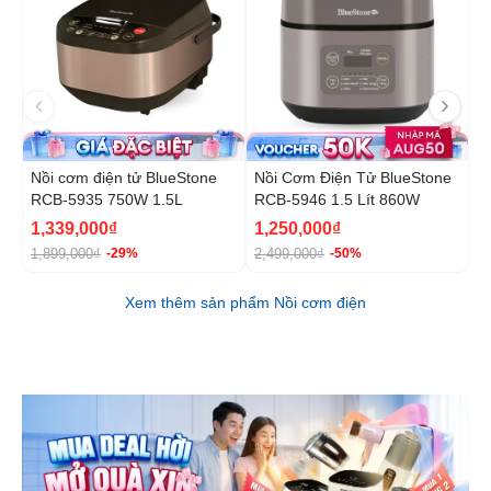
Nồi cơm điện tử BlueStone
Nồi Cơm Điện Tử BlueStone
N
RCB-5935 750W 1.5L
RCB-5946 1.5 Lít 860W
B
1
1,339,000₫
1,250,000₫
1
1,899,000₫
2,499,000₫
2
-29%
-50%
Xem thêm sản phẩm Nồi cơm điện