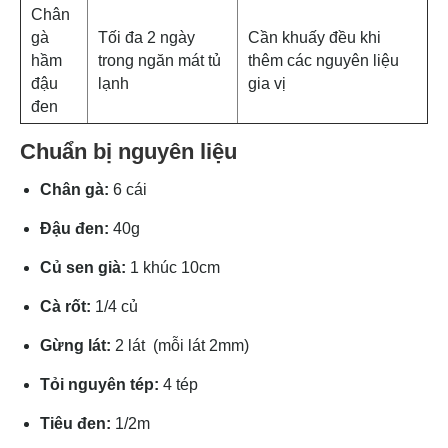
Chân
gà
Tối đa 2 ngày
Cần khuấy đều khi
hầm
trong ngăn mát tủ
thêm các nguyên liệu
đậu
lạnh
gia vị
đen
Chuẩn bị nguyên liệu
Chân gà:
6 cái
Đậu đen:
40g
Củ sen già:
1 khúc 10cm
Cà rốt:
1/4 củ
Gừng lát:
2 lát (mỗi lát 2mm)
Tỏi nguyên tép:
4 tép
Tiêu đen:
1/2m