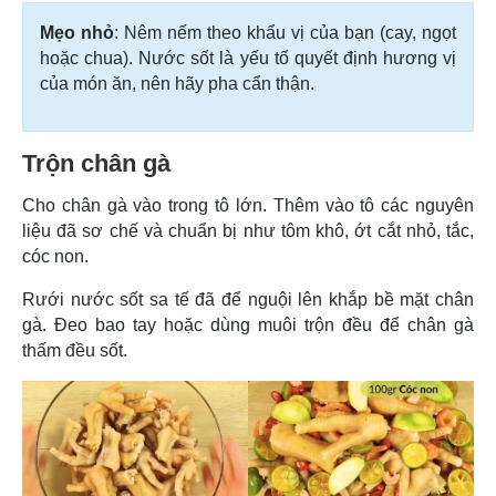
Mẹo nhỏ
: Nêm nếm theo khẩu vị của bạn (cay, ngọt
hoặc chua). Nước sốt là yếu tố quyết định hương vị
của món ăn, nên hãy pha cẩn thận.
Trộn chân gà
Cho chân gà vào trong tô lớn. Thêm vào tô các nguyên
liệu đã sơ chế và chuẩn bị như tôm khô, ớt cắt nhỏ, tắc,
cóc non.
Rưới nước sốt sa tế đã để nguội lên khắp bề mặt chân
gà. Đeo bao tay hoặc dùng muôi trộn đều để chân gà
thấm đều sốt.