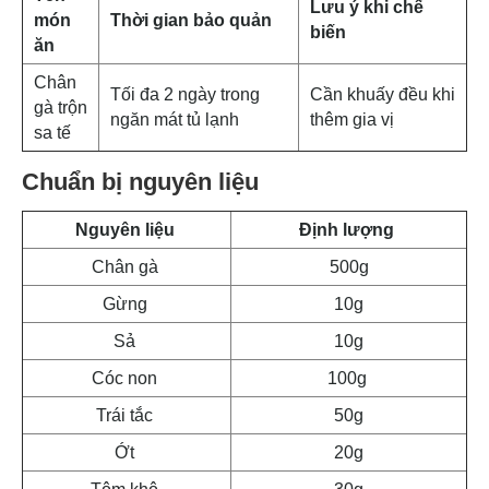
Lưu ý khi chế
món
Thời gian bảo quản
biến
ăn
Chân
Tối đa 2 ngày trong
Cần khuấy đều khi
gà trộn
ngăn mát tủ lạnh
thêm gia vị
sa tế
Chuẩn bị nguyên liệu
Nguyên liệu
Định lượng
Chân gà
500g
Gừng
10g
Sả
10g
Cóc non
100g
Trái tắc
50g
Ớt
20g