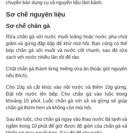
chuyên bán dụng cụ và nguyên liệu làm bánh.
Sơ chế nguyên liệu
Sơ chế chân gà
Rửa chân gà với nước muối loãng hoặc nước pha chút
giấm và gừng đập dập để khử mùi hôi. Bạn cũng có thể
bóp chân gà với muối và nước cốt chanh, sau đó rửa
sạch với nước nhiều lần rồi để ráo.
Chặt chân gà thành từng miếng vừa ăn (hoặc giữ nguyên
nếu thích).
Cho 10g sả cắt khúc vào nồi nước và thêm 10g gừng.
Đặt nồi nước lên bếp. Cho chân gà vào luộc trong
khoảng 10 phút. Luộc chân gà với sả và gừng sẽ giúp
chân gà thơm hơn và không còn mùi hôi.
Sau khi luộc, cho chân gà ngay vào thau nước đá lạnh và
ngâm trong 10 phút để giữ được độ giòn của chân gà và
khiến nó mau nguội hơn. Sau đó để ráo nước.