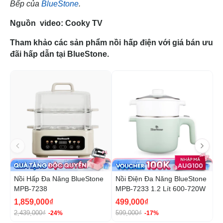
Bếp của
BlueStone
.
Nguồn video: Cooky TV
Tham khảo các sản phẩm nồi hấp điện với giá bán ưu
đãi hấp dẫn tại BlueStone.
-24%
-1
Nồi Hấp Đa Năng BlueStone
Nồi Điện Đa Năng BlueStone
N
MPB-7238
MPB-7233 1.2 Lít 600-720W
B
1
1,859,000₫
499,000₫
1
2,439,000₫
599,000₫
1
-24%
-17%