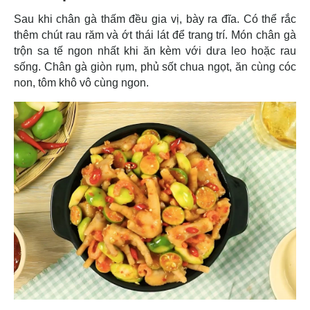
Sau khi chân gà thấm đều gia vị, bày ra đĩa. Có thể rắc
thêm chút rau răm và ớt thái lát để trang trí. Món chân gà
trộn sa tế ngon nhất khi ăn kèm với dưa leo hoặc rau
sống. Chân gà giòn rụm, phủ sốt chua ngọt, ăn cùng cóc
non, tôm khô vô cùng ngon.