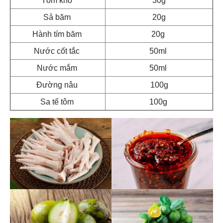
Tôm khô
30g
Sả băm
20g
Hành tím băm
20g
Nước cốt tắc
50ml
Nước mắm
50ml
Đường nâu
100g
Sa tế tôm
100g