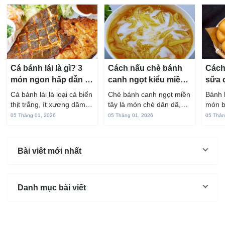
Cá bánh lái là gì? 3
Cách nấu chè bánh
Cách
món ngon hấp dẫn từ
canh ngọt kiểu miền
sữa 
cá bánh lái
Tây ngon chuẩn vị
hấp 
Cá bánh lái là loại cá biển
Chè bánh canh ngọt miền
Bánh 
thịt trắng, ít xương dăm,
tây là món chè dân dã,
món b
vị ngọt và rất dễ ăn khi
gắn liền với đời sống sinh
thuộc
05 Tháng 01, 2026
05 Tháng 01, 2026
05 Thán
chế biến đúng cách. Chỉ
hoạt của người miền sông
yêu t
với vài nguyên liệu quen
nước từ bao đời nay. Sợi
giòn 
thuộc trong bếp, bạn có
bánh canh làm từ bột gạo
phần 
Bài viêt mới nhất
thể...
và...
mùi s
Không
Danh mục bài viết