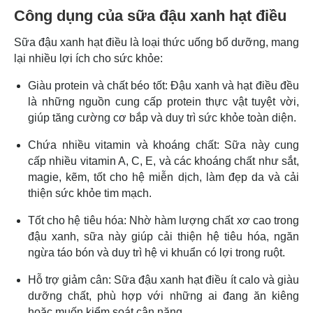
Công dụng của sữa đậu xanh hạt điều
Sữa đậu xanh hạt điều là loại thức uống bổ dưỡng, mang
lại nhiều lợi ích cho sức khỏe:
Giàu protein và chất béo tốt: Đậu xanh và hạt điều đều
là những nguồn cung cấp protein thực vật tuyệt vời,
giúp tăng cường cơ bắp và duy trì sức khỏe toàn diện.
Chứa nhiều vitamin và khoáng chất: Sữa này cung
cấp nhiều vitamin A, C, E, và các khoáng chất như sắt,
magie, kẽm, tốt cho hệ miễn dịch, làm đẹp da và cải
thiện sức khỏe tim mạch.
Tốt cho hệ tiêu hóa: Nhờ hàm lượng chất xơ cao trong
đậu xanh, sữa này giúp cải thiện hệ tiêu hóa, ngăn
ngừa táo bón và duy trì hệ vi khuẩn có lợi trong ruột.
Hỗ trợ giảm cân: Sữa đậu xanh hạt điều ít calo và giàu
dưỡng chất, phù hợp với những ai đang ăn kiêng
hoặc muốn kiểm soát cân nặng.