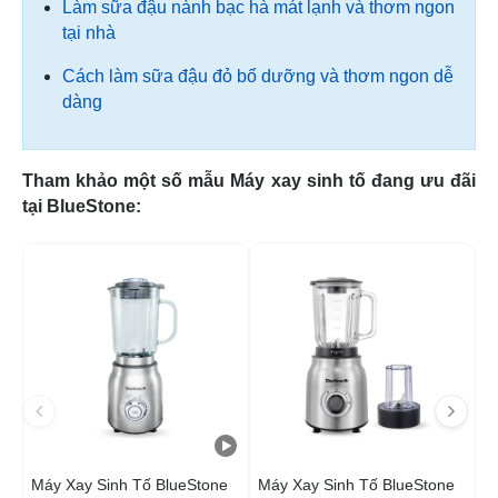
Làm sữa đậu nành bạc hà mát lạnh và thơm ngon
tại nhà
Cách làm sữa đậu đỏ bổ dưỡng và thơm ngon dễ
dàng
Tham khảo một số mẫu Máy xay sinh tố đang ưu đãi
tại BlueStone:
-22%
Máy Xay Sinh Tố BlueStone
Máy Xay Sinh Tố BlueStone
M