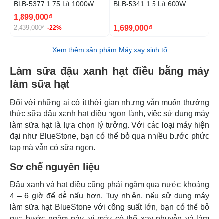
BLB-5377 1.75 Lít 1000W
BLB-5341 1.5 Lít 600W
B
1,899,000₫
1
1,699,000₫
2,439,000₫
2
-22%
Xem thêm sản phẩm Máy xay sinh tố
Làm sữa đậu xanh hạt điều bằng máy
làm sữa hạt
Đối với những ai có ít thời gian nhưng vẫn muốn thưởng
thức sữa đậu xanh hạt điều ngon lành, việc sử dụng máy
làm sữa hạt là lựa chọn lý tưởng. Với các loại máy hiện
đại như BlueStone, bạn có thể bỏ qua nhiều bước phức
tạp mà vẫn có sữa ngon.
Sơ chế nguyên liệu
Đậu xanh và hạt điều cũng phải ngâm qua nước khoảng
4 – 6 giờ để dễ nấu hơn. Tuy nhiên, nếu sử dụng máy
làm sữa hạt BlueStone với công suất lớn, bạn có thể bỏ
qua bước ngâm này, vì máy có thể xay nhuyễn và làm