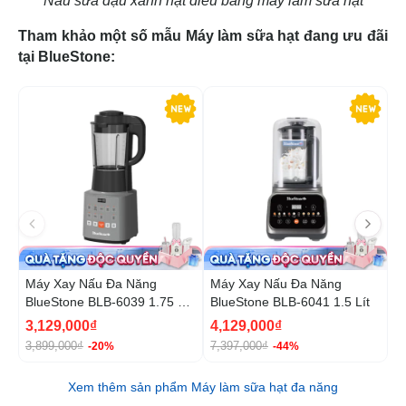
Nấu sữa đậu xanh hạt điều bằng máy làm sữa hạt
Tham khảo một số mẫu Máy làm sữa hạt đang ưu đãi
tại BlueStone:
-20%
-4
Máy Xay Nấu Đa Năng
Máy Xay Nấu Đa Năng
M
BlueStone BLB-6039 1.75 Lít
BlueStone BLB-6041 1.5 Lít
B
900W
8
3,129,000₫
4,129,000₫
1
3,899,000₫
7,397,000₫
1
-20%
-44%
Xem thêm sản phẩm Máy làm sữa hạt đa năng