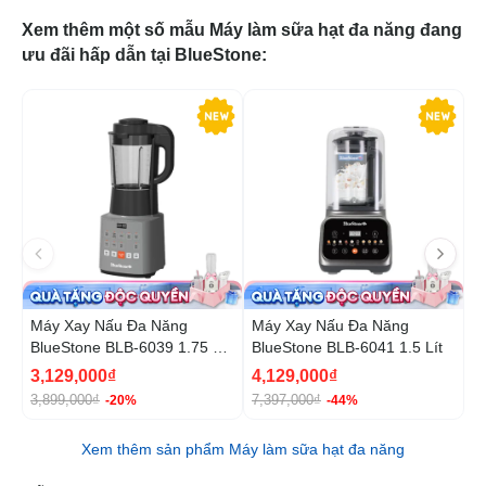
Xem thêm một số mẫu Máy làm sữa hạt đa năng đang
ưu đãi hấp dẫn tại BlueStone:
-20%
-4
Máy Xay Nấu Đa Năng
Máy Xay Nấu Đa Năng
M
BlueStone BLB-6039 1.75 Lít
BlueStone BLB-6041 1.5 Lít
B
900W
8
3,129,000₫
4,129,000₫
1
3,899,000₫
7,397,000₫
1
-20%
-44%
Xem thêm sản phẩm Máy làm sữa hạt đa năng