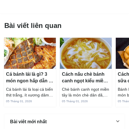
Bài viết liên quan
Cá bánh lái là gì? 3
Cách nấu chè bánh
Cách
món ngon hấp dẫn từ
canh ngọt kiểu miền
sữa 
cá bánh lái
Tây ngon chuẩn vị
hấp 
Cá bánh lái là loại cá biển
Chè bánh canh ngọt miền
Bánh 
thịt trắng, ít xương dăm,
tây là món chè dân dã,
món b
vị ngọt và rất dễ ăn khi
gắn liền với đời sống sinh
thuộc
05 Tháng 01, 2026
05 Tháng 01, 2026
05 Thán
chế biến đúng cách. Chỉ
hoạt của người miền sông
yêu t
với vài nguyên liệu quen
nước từ bao đời nay. Sợi
giòn 
thuộc trong bếp, bạn có
bánh canh làm từ bột gạo
phần 
Bài viêt mới nhất
thể...
và...
mùi s