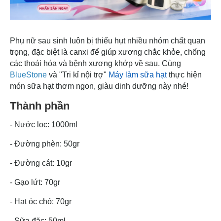
Phụ nữ sau sinh luôn bị thiếu hụt nhiều nhóm chất quan
trọng, đặc biệt là canxi để giúp xương chắc khỏe, chống
các thoái hóa và bệnh xương khớp về sau. Cùng
BlueStone
và "Tri kỉ nội trợ"
Máy làm sữa hạt
thực hiện
món sữa hạt thơm ngon, giàu dinh dưỡng này nhé!
Thành phần
- Nước lọc: 1000ml
- Đường phèn: 50gr
- Đường cát: 10gr
- Gạo lứt: 70gr
- Hạt óc chó: 70gr
- Sữa đặc: 50ml