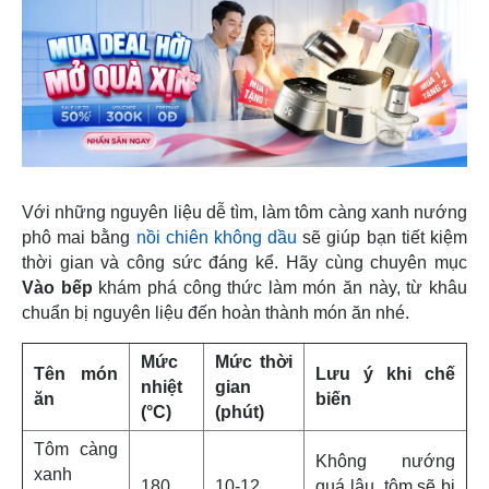
Với những nguyên liệu dễ tìm, làm tôm càng xanh nướng
phô mai bằng
nồi chiên không dầu
sẽ giúp bạn tiết kiệm
thời gian và công sức đáng kể. Hãy cùng chuyên mục
Vào bếp
khám phá công thức làm món ăn này, từ khâu
chuẩn bị nguyên liệu đến hoàn thành món ăn nhé.
Mức
Mức thời
Tên món
Lưu ý khi chế
nhiệt
gian
ăn
biến
(°C)
(phút)
Tôm càng
Không nướng
xanh
180
10-12
quá lâu, tôm sẽ bị