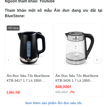
Nguồn tham khảo: Youtube
Tham khảo một số mẫu Ấm đun đang ưu đãi tại
BlueStone:
-16%
-7
Hết hàng
H
Ấm Đun Siêu Tốc BlueStone
Ấm Đun Siêu Tốc BlueStone
Ấ
KTB-3417 1.7 Lít 1850-
KTB-3426 1.7 Lít 1850-
K
2000W
2200W
649,000₫
Liên hệ
L
699,000₫
-7%
Xem thêm sản phẩm Ấm đun siêu tốc