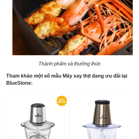
Thành phẩm và thưởng thức
Tham khảo một số mẫu Máy xay thịt đang ưu đãi tại
BlueStone:
-47%
-4