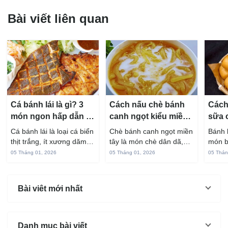
Bài viết liên quan
Cá bánh lái là gì? 3
Cách nấu chè bánh
Cách
món ngon hấp dẫn từ
canh ngọt kiểu miền
sữa 
cá bánh lái
Tây ngon chuẩn vị
hấp 
Cá bánh lái là loại cá biển
Chè bánh canh ngọt miền
Bánh 
thịt trắng, ít xương dăm,
tây là món chè dân dã,
món b
vị ngọt và rất dễ ăn khi
gắn liền với đời sống sinh
thuộc
05 Tháng 01, 2026
05 Tháng 01, 2026
05 Thán
chế biến đúng cách. Chỉ
hoạt của người miền sông
yêu t
với vài nguyên liệu quen
nước từ bao đời nay. Sợi
giòn 
thuộc trong bếp, bạn có
bánh canh làm từ bột gạo
phần 
Bài viêt mới nhất
thể...
và...
mùi s
Không
Danh mục bài viết