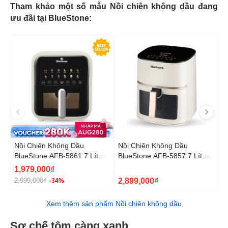
Tham khảo một số mẫu Nồi chiên không dầu đang
ưu đãi tại BlueStone:
-34%
Nồi Chiên Không Dầu
Nồi Chiên Không Dầu
N
BlueStone AFB-5861 7 Lít
BlueStone AFB-5857 7 Lít
B
1800W
1800W
1
1,979,000₫
5
2,899,000₫
2,999,000₫
9
-34%
Xem thêm sản phẩm Nồi chiên không dầu
Sơ chế tôm càng xanh