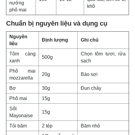
nướng
khô
phô mai
Chuẩn bị nguyên liệu và dụng cụ
Nguyên
Định lượng
Ghi chú
liệu
Tôm càng
Chọn tôm tươi, rửa
500g
xanh
sạch
Phô mai
20g
Bào sợi
mozzarella
Bơ
30g
Đun chảy
Phô mai
15g
Sốt
15g
Mayonaise
Tỏi băm
2 tép
Băm nhỏ