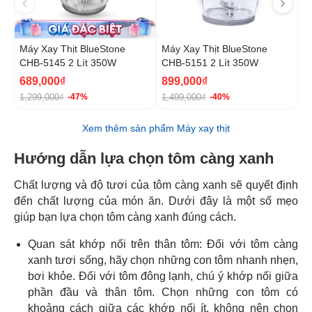
Máy Xay Thịt BlueStone
Máy Xay Thịt BlueStone
M
CHB-5145 2 Lít 350W
CHB-5151 2 Lít 350W
5
689,000₫
899,000₫
1
1,299,000₫
1,499,000₫
-47%
-40%
Xem thêm sản phẩm Máy xay thịt
Hướng dẫn lựa chọn tôm càng xanh
Chất lượng và độ tươi của tôm càng xanh sẽ quyết định
đến chất lượng của món ăn. Dưới đây là một số mẹo
giúp bạn lựa chọn tôm càng xanh đúng cách.
Quan sát khớp nối trên thân tôm: Đối với tôm càng
xanh tươi sống, hãy chọn những con tôm nhanh nhẹn,
bơi khỏe. Đối với tôm đông lạnh, chú ý khớp nối giữa
phần đầu và thân tôm. Chọn những con tôm có
khoảng cách giữa các khớp nối ít, không nên chọn