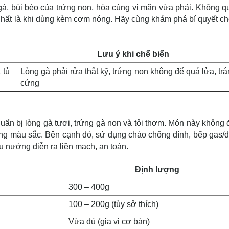
gà, bùi béo của trứng non, hòa cùng vị mặn vừa phải. Không q
nhất là khi dùng kèm cơm nóng. Hãy cùng khám phá bí quyết ch
Lưu ý khi chế biến
 tủ
Lòng gà phải rửa thật kỹ, trứng non không để quá lửa, trá
cứng
uẩn bị lòng gà tươi, trứng gà non và tỏi thơm. Món này không đ
ăng màu sắc. Bên cạnh đó, sử dụng chảo chống dính, bếp gas/đ
u nướng diễn ra liền mạch, an toàn.
Định lượng
300 – 400g
100 – 200g (tùy sở thích)
Vừa đủ (gia vị cơ bản)