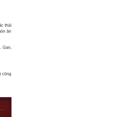
ặc thái
món ăn
. Gan,
) cũng