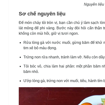
Nguyên liệu 
Sơ chế nguyên liệu
Để món cháy tỏi tròn vị, bạn cần chú ý làm sạch lò
lát mỏng để phi vàng. Bước này đòi hỏi cẩn thận 
không còn mùi hôi, giữ vị tươi ngon.
Rửa lòng gà với nước muối, gừng băm để khử mùi
tim xẻ bỏ máu đọng.
Trứng non rửa nhanh, tránh làm vỡ. Nếu còn dây 
Tỏi bóc vỏ, chia làm hai phần: một phần băm nh
băm nhỏ.
Ướp lòng gà, trứng non với muối, tiêu, hành tím b