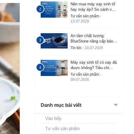
Nên mua máy xay sinh tố
hay máy ép? So sánh và
tư vấn chi tiết
Tư vấn sản phẩm
-
13.07.2026
An tâm chất lượng:
BlueStone nâng cấp bảo
hành bếp từ âm lên đến 3
Tin tức
- 10.07.2026
năm
Máy xay sinh tố có xay đá
được không? Tiêu chí
chọn và TOP 5 máy tốt
Tư vấn sản phẩm
-
09.07.2026
Danh mục bài viết
Vào bếp
Tư vấn sản phẩm