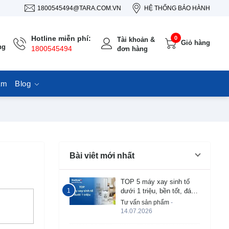
1800545494@TARA.COM.VN
HỆ THỐNG BẢO HÀNH
Hotline miễn phí:
0
Tài khoản &
Giỏ hàng
ng
1800545494
đơn hàng
ẩm
Blog
Bài viêt mới nhất
TOP 5 máy xay sinh tố
dưới 1 triệu, bền tốt, đáng
mua 2026
Tư vấn sản phẩm
-
14.07.2026