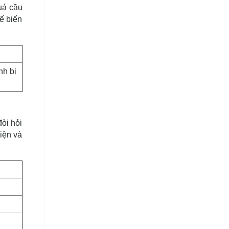
uá cầu
ế biến
nh bị
òi hỏi
iện và