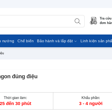
Tra cứu
đơn hà
u nướng
Chế biến
Bảo hành và lắp đặt
Linh kiện sản ph
iệu
ngon đúng điệu
Thời gian làm:
Khẩu phần:
25 đến 30 phút
3 - 4 người