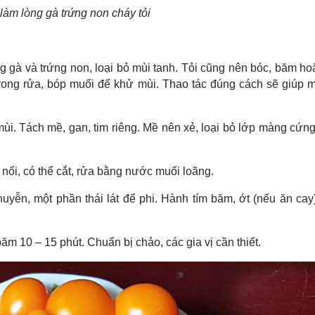
làm lòng gà trứng non cháy tỏi
ng gà và trứng non, loại bỏ mùi tanh. Tỏi cũng nên bóc, băm ho
trong rửa, bóp muối để khử mùi. Thao tác đúng cách sẽ giúp 
. Tách mề, gan, tim riêng. Mề nên xẻ, loại bỏ lớp màng cứng
nối, có thể cắt, rửa bằng nước muối loãng.
uyễn, một phần thái lát để phi. Hành tím băm, ớt (nếu ăn cay
ăm 10 – 15 phút. Chuẩn bị chảo, các gia vị cần thiết.