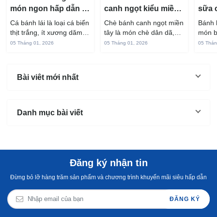
món ngon hấp dẫn từ
canh ngọt kiểu miền
sữa 
cá bánh lái
Tây ngon chuẩn vị
hấp 
Cá bánh lái là loại cá biển
Chè bánh canh ngọt miền
Bánh 
thịt trắng, ít xương dăm,
tây là món chè dân dã,
món b
vị ngọt và rất dễ ăn khi
gắn liền với đời sống sinh
thuộc
05 Tháng 01, 2026
05 Tháng 01, 2026
05 Thán
chế biến đúng cách. Chỉ
hoạt của người miền sông
yêu t
với vài nguyên liệu quen
nước từ bao đời nay. Sợi
giòn 
thuộc trong bếp, bạn có
bánh canh làm từ bột gạo
phần 
Bài viêt mới nhất
thể...
và...
mùi s
Không
Danh mục bài viết
Đăng ký nhận tin
Đừng bỏ lỡ hàng trăm sản phẩm và chương trình khuyến mãi siêu hấp dẫn
ĐĂNG KÝ