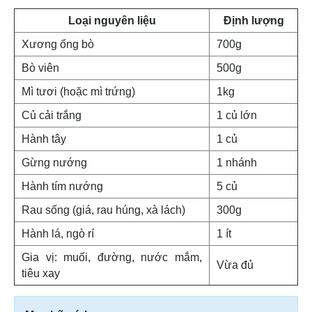
Loại nguyên liệu
Định lượng
Xương ống bò
700g
Bò viên
500g
Mì tươi (hoặc mì trứng)
1kg
Củ cải trắng
1 củ lớn
Hành tây
1 củ
Gừng nướng
1 nhánh
Hành tím nướng
5 củ
Rau sống (giá, rau húng, xà lách)
300g
Hành lá, ngò rí
1 ít
Gia vị: muối, đường, nước mắm,
Vừa đủ
tiêu xay