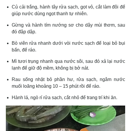
Củ cải trắng, hành tây rửa sạch, gọt vỏ, cắt làm đôi để
giúp nước dùng ngọt thanh tự nhiên.
Gừng và hành tím nướng sơ cho dậy mùi thơm, sau
đó đập dập.
Bò viên rửa nhanh dưới vòi nước sạch để loại bỏ bụi
bẩn, để ráo.
Mì tươi trụng nhanh qua nước sôi, sau đó xả lại nước
lạnh để giữ độ mềm, không bị bở nát.
Rau sống nhặt bỏ phần hư, rửa sạch, ngâm nước
muối loãng khoảng 10 – 15 phút rồi để ráo.
Hành lá, ngò rí rửa sạch, cắt nhỏ để trang trí khi ăn.