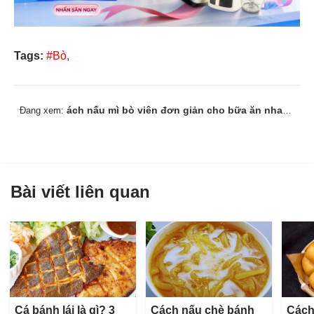
Tags:
#Bò,
ách nấu mì bò viên đơn giản cho bữa ăn nhanh gọn
Đang xem:
Bài viết liên quan
Cá bánh lái là gì? 3
Cách nấu chè bánh
Cách