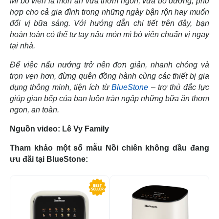
Mì bò viên là món ăn vừa thơm ngon, vừa bổ dưỡng, phù
hợp cho cả gia đình trong những ngày bận rộn hay muốn
đổi vị bữa sáng. Với hướng dẫn chi tiết trên đây, bạn
hoàn toàn có thể tự tay nấu món mì bò viên chuẩn vị ngay
tại nhà.
Để việc nấu nướng trở nên đơn giản, nhanh chóng và
trọn vẹn hơn, đừng quên đồng hành cùng các thiết bị gia
dụng thông minh, tiện ích từ
BlueStone
– trợ thủ đắc lực
giúp gian bếp của bạn luôn tràn ngập những bữa ăn thơm
ngon, an toàn.
Nguồn video: Lê Vy Family
Tham khảo một số mẫu Nồi chiên không dầu đang
ưu đãi tại BlueStone:
-34%