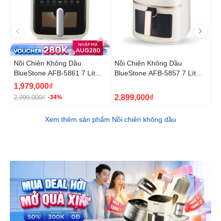
Nồi Chiên Không Dầu
Nồi Chiên Không Dầu
N
BlueStone AFB-5861 7 Lít
BlueStone AFB-5857 7 Lít
B
1800W
1800W
1
1,979,000₫
5
2,899,000₫
2,999,000₫
9
-34%
Xem thêm sản phẩm Nồi chiên không dầu