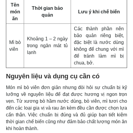
Tên
Thời gian bảo
món
Lưu ý khi chế biến
quản
ăn
Các thành phần nên
bảo quản riêng biệt,
Khoảng 1 – 2 ngày
Mì bò
đặc biệt là nước dùng
trong ngăn mát tủ
viên
không để chung với mì
lạnh
để tránh làm mì bị
chua, bở.
Nguyên liệu và dụng cụ cần có
Món mì bò viên đơn giản nhưng đòi hỏi sự chuẩn bị kỹ
lưỡng về nguyên liệu để đạt được hương vị ngon trọn
vẹn. Từ xương bò hầm nước dùng, bò viên, mì tươi cho
đến các loại gia vị và rau ăn kèm đều cần được chọn lựa
cẩn thận. Việc chuẩn bị đúng và đủ giúp bạn tiết kiệm
thời gian chế biến cũng như đảm bảo chất lượng món ăn
khi hoàn thành.