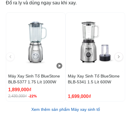
Đổ ra ly và dùng ngay sau khi xay.
-22%
Máy Xay Sinh Tố BlueStone
Máy Xay Sinh Tố BlueStone
M
BLB-5377 1.75 Lít 1000W
BLB-5341 1.5 Lít 600W
B
1,899,000₫
1
1,699,000₫
2,439,000₫
2
-22%
Xem thêm sản phẩm Máy xay sinh tố