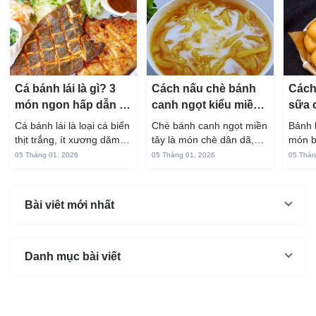
Cá bánh lái là gì? 3
Cách nấu chè bánh
Cách
món ngon hấp dẫn từ
canh ngọt kiểu miền
sữa 
cá bánh lái
Tây ngon chuẩn vị
hấp 
Cá bánh lái là loại cá biển
Chè bánh canh ngọt miền
Bánh 
thịt trắng, ít xương dăm,
tây là món chè dân dã,
món b
vị ngọt và rất dễ ăn khi
gắn liền với đời sống sinh
thuộc
05 Tháng 01, 2026
05 Tháng 01, 2026
05 Thán
chế biến đúng cách. Chỉ
hoạt của người miền sông
yêu t
với vài nguyên liệu quen
nước từ bao đời nay. Sợi
giòn 
thuộc trong bếp, bạn có
bánh canh làm từ bột gạo
phần 
Bài viêt mới nhất
thể...
và...
mùi s
Không
Danh mục bài viết