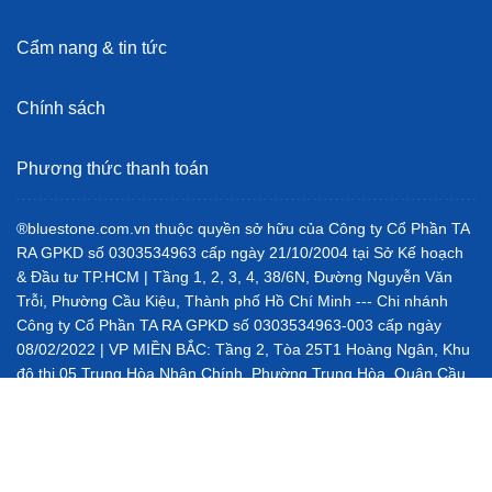
Cẩm nang & tin tức
Chính sách
Phương thức thanh toán
®bluestone.com.vn thuộc quyền sở hữu của Công ty Cổ Phần TA
RA GPKD số 0303534963 cấp ngày 21/10/2004 tại Sở Kế hoạch
& Đầu tư TP.HCM | Tầng 1, 2, 3, 4, 38/6N, Đường Nguyễn Văn
Trỗi, Phường Cầu Kiệu, Thành phố Hồ Chí Minh --- Chi nhánh
Công ty Cổ Phần TA RA GPKD số 0303534963-003 cấp ngày
08/02/2022 | VP MIỀN BẮC: Tầng 2, Tòa 25T1 Hoàng Ngân, Khu
đô thị 05 Trung Hòa Nhân Chính, Phường Trung Hòa, Quận Cầu
Giấy, Hà Nội