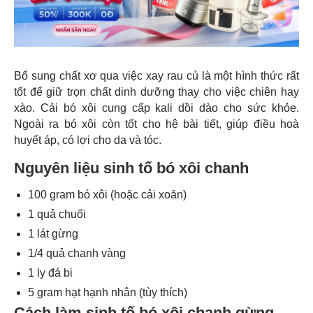
Bổ sung chất xơ qua việc xay rau củ là một hình thức rất
tốt để giữ trọn chất dinh dưỡng thay cho việc chiên hay
xào. Cải bó xôi cung cấp kali dồi dào cho sức khỏe.
Ngoài ra bó xôi còn tốt cho hệ bài tiết, giúp điều hoà
huyết áp, có lợi cho da và tóc.
Nguyên liệu sinh tố bó xôi chanh
100 gram bó xôi (hoặc cải xoăn)
1 quả chuối
1 lát gừng
1/4 quả chanh vàng
1 ly đá bi
5 gram hạt hạnh nhân (tùy thích)
Cách làm sinh tố bó xôi chanh gừng