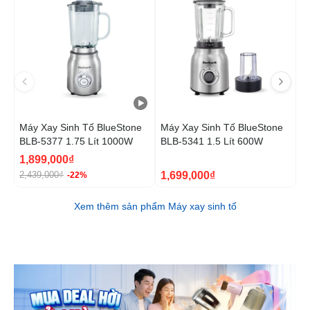
Máy Xay Sinh Tố BlueStone
Máy Xay Sinh Tố BlueStone
M
BLB-5377 1.75 Lít 1000W
BLB-5341 1.5 Lít 600W
B
1,899,000₫
1
1,699,000₫
2,439,000₫
2
-22%
Xem thêm sản phẩm Máy xay sinh tố