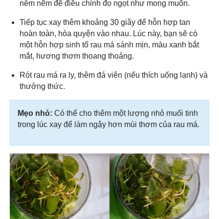
nêm nếm để điều chỉnh đọ ngọt như mong muốn.
Tiếp tục xay thêm khoảng 30 giây để hỗn hợp tan
hoàn toàn, hòa quyện vào nhau. Lúc này, bạn sẽ có
một hỗn hợp sinh tố rau má sánh mịn, màu xanh bắt
mắt, hương thơm thoang thoảng.
Rót rau má ra ly, thêm đá viên (nếu thích uống lạnh) và
thưởng thức.
Mẹo nhỏ:
Có thể cho thêm một lượng nhỏ muối tinh
trong lúc xay để làm ngậy hơn mùi thơm của rau má.