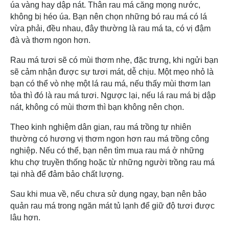
úa vàng hay dập nát. Thân rau má căng mọng nước,
không bị héo úa. Bạn nên chọn những bó rau má có lá
vừa phải, đều nhau, đây thường là rau má ta, có vị đậm
đà và thơm ngon hơn.
Rau má tươi sẽ có mùi thơm nhẹ, đặc trưng, khi ngửi bạn
sẽ cảm nhận được sự tươi mát, dễ chịu. Một mẹo nhỏ là
bạn có thể vò nhẹ một lá rau má, nếu thấy mùi thơm lan
tỏa thì đó là rau má tươi. Ngược lại, nếu lá rau má bị dập
nát, không có mùi thơm thì bạn không nên chọn.
Theo kinh nghiệm dân gian, rau má trồng tự nhiên
thường có hương vị thơm ngon hơn rau má trồng công
nghiệp. Nếu có thể, bạn nên tìm mua rau má ở những
khu chợ truyền thống hoặc từ những người trồng rau má
tại nhà để đảm bảo chất lượng.
Sau khi mua về, nếu chưa sử dụng ngay, bạn nên bảo
quản rau má trong ngăn mát tủ lạnh để giữ độ tươi được
lâu hơn.