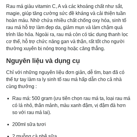
Rau má giàu vitamin C, A và các khoáng chất như sắt,
magie, giúp tăng cường sức đề kháng và cải thiện tuần
hoàn máu. Nhờ chứa nhiều chất chống oxy hóa, sinh tố
rau má hỗ trợ làm đẹp da, giảm mụn và làm chậm quá
trình lão hóa. Ngoài ra, rau má còn có tác dụng thanh lọc
cơ thể, hỗ trợ chức năng gan và thận, rất tốt cho người
thường xuyên bị nóng trong hoặc căng thẳng.
Nguyên liệu và dụng cụ
Chỉ với những nguyên liệu đơn giản, dễ tìm, bạn đã có
thể tự tay làm ra ly sinh tố rau má hấp dẫn cho cả nhà
cùng thưởng :
Rau má: 500 gram (ưu tiên chọn rau má ta, loại rau má
có lá nhỏ, thân mảnh, màu xanh đậm, vị đậm đà hơn
so với rau má lai).
200ml sữa tươi
2 muỗng cà phê sữa