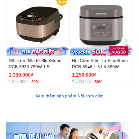
Nồi cơm điện tử BlueStone
Nồi Cơm Điện Tử BlueStone
N
RCB-5935 750W 1.5L
RCB-5946 1.5 Lít 860W
B
1
1,339,000₫
1,250,000₫
1
1,899,000₫
2,499,000₫
2
-29%
-50%
Xem thêm sản phẩm Nồi cơm điện