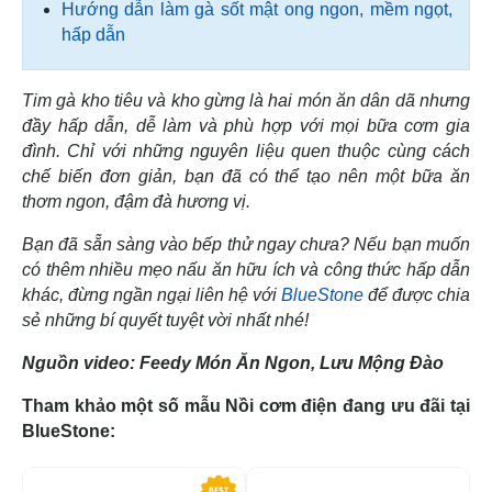
Hướng dẫn làm gà sốt mật ong ngon, mềm ngọt,
hấp dẫn
Tim gà kho tiêu và kho gừng là hai món ăn dân dã nhưng
đầy hấp dẫn, dễ làm và phù hợp với mọi bữa cơm gia
đình. Chỉ với những nguyên liệu quen thuộc cùng cách
chế biến đơn giản, bạn đã có thể tạo nên một bữa ăn
thơm ngon, đậm đà hương vị.
Bạn đã sẵn sàng vào bếp thử ngay chưa? Nếu bạn muốn
có thêm nhiều mẹo nấu ăn hữu ích và công thức hấp dẫn
khác, đừng ngần ngại liên hệ với
BlueStone
để được chia
sẻ những bí quyết tuyệt vời nhất nhé!
Nguồn video: Feedy Món Ăn Ngon, Lưu Mộng Đào
Tham khảo một số mẫu Nồi cơm điện đang ưu đãi tại
BlueStone:
-29%
-5