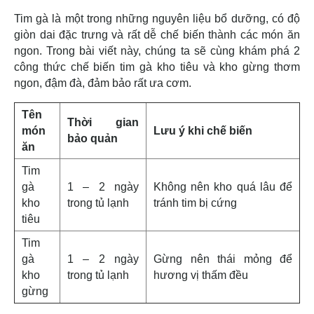
Tim gà là một trong những nguyên liệu bổ dưỡng, có độ
giòn dai đặc trưng và rất dễ chế biến thành các món ăn
ngon. Trong bài viết này, chúng ta sẽ cùng khám phá 2
công thức chế biến tim gà kho tiêu và kho gừng thơm
ngon, đậm đà, đảm bảo rất ưa cơm.
Tên
Thời gian
món
Lưu ý khi chế biến
bảo quản
ăn
Tim
gà
1 – 2 ngày
Không nên kho quá lâu để
kho
trong tủ lạnh
tránh tim bị cứng
tiêu
Tim
gà
1 – 2 ngày
Gừng nên thái mỏng để
kho
trong tủ lạnh
hương vị thấm đều
gừng