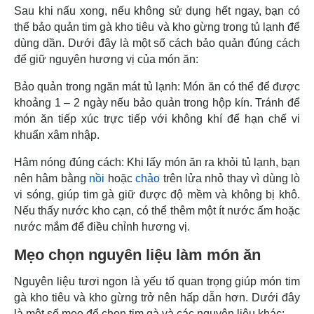
Sau khi nấu xong, nếu không sử dụng hết ngay, bạn có
thể bảo quản tim gà kho tiêu và kho gừng trong tủ lạnh để
dùng dần. Dưới đây là một số cách bảo quản đúng cách
để giữ nguyên hương vị của món ăn:
Bảo quản trong ngăn mát tủ lạnh: Món ăn có thể để được
khoảng 1 – 2 ngày nếu bảo quản trong hộp kín. Tránh để
món ăn tiếp xúc trực tiếp với không khí để hạn chế vi
khuẩn xâm nhập.
Hâm nóng đúng cách: Khi lấy món ăn ra khỏi tủ lạnh, bạn
nên hâm bằng
nồi
hoặc
chảo
trên lửa nhỏ thay vì dùng lò
vi sóng, giúp tim gà giữ được độ mềm và không bị khô.
Nếu thấy nước kho cạn, có thể thêm một ít nước ấm hoặc
nước mắm để điều chỉnh hương vị.
Mẹo chọn nguyên liệu làm món ăn
Nguyên liệu tươi ngon là yếu tố quan trọng giúp món tim
gà kho tiêu và kho gừng trở nên hấp dẫn hơn. Dưới đây
là một số mẹo để chọn tim gà và các nguyên liệu khác: