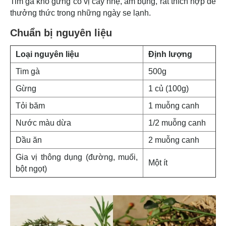
Tim gà kho gừng có vị cay nhẹ, ấm bụng, rất thích hợp để
thưởng thức trong những ngày se lạnh.
Chuẩn bị nguyên liệu
Loại nguyên liệu
Định lượng
Tim gà
500g
Gừng
1 củ (100g)
Tỏi băm
1 muỗng canh
Nước màu dừa
1/2 muỗng canh
Dầu ăn
2 muỗng canh
Gia vị thông dụng (đường, muối,
Một ít
bột ngọt)