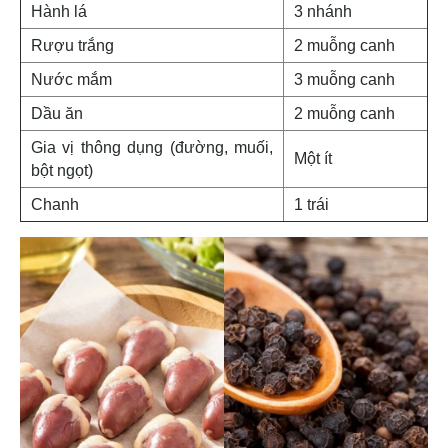
Hành lá
3 nhánh
Rượu trắng
2 muỗng canh
Nước mắm
3 muỗng canh
Dầu ăn
2 muỗng canh
Gia vị thông dụng (đường, muối,
Một ít
bột ngọt)
Chanh
1 trái