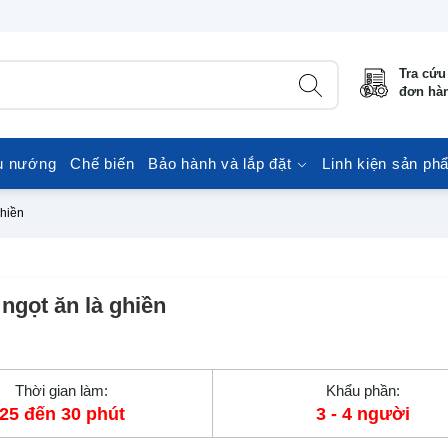
Tra cứu
đơn hà
u nướng
Chế biến
Bảo hành và lắp đặt
Linh kiện sản ph
hiền
gọt ăn là ghiền
Thời gian làm:
Khẩu phần:
25 đến 30 phút
3 - 4 người