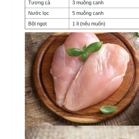
Tương cà
3 muỗng canh
Nước lọc
5 muỗng canh
Bột ngọt
1 ít (nếu muốn)