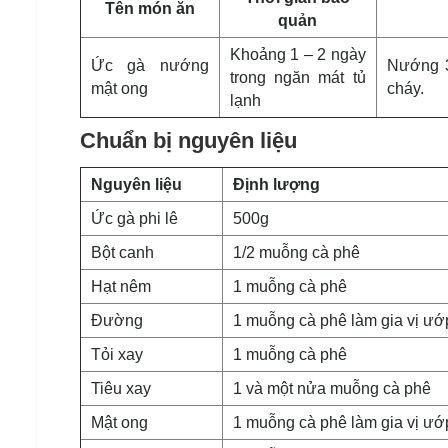
Tên món ăn
quản
Khoảng 1 – 2 ngày
Ức gà nướng
Nướng 3 
trong ngăn mát tủ
mật ong
cháy.
lạnh
Chuẩn bị nguyên liệu
Nguyên liệu
Định lượng
Ức gà phi lê
500g
Bột canh
1/2 muỗng cà phê
Hạt nêm
1 muỗng cà phê
Đường
1 muỗng cà phê làm gia vị ướ
Tỏi xay
1 muỗng cà phê
Tiêu xay
1 và một nửa muỗng cà phê
Mật ong
1 muỗng cà phê làm gia vị ướ