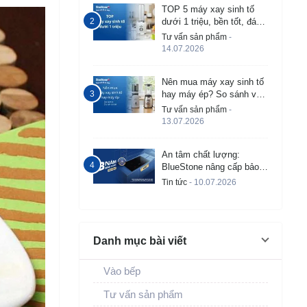
TOP 5 máy xay sinh tố
dưới 1 triệu, bền tốt, đáng
mua 2026
Tư vấn sản phẩm
-
14.07.2026
Nên mua máy xay sinh tố
hay máy ép? So sánh và
tư vấn chi tiết
Tư vấn sản phẩm
-
13.07.2026
An tâm chất lượng:
BlueStone nâng cấp bảo
hành bếp từ âm lên đến 3
Tin tức
- 10.07.2026
năm
Danh mục bài viết
Vào bếp
Tư vấn sản phẩm