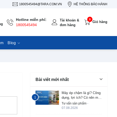
1800545494@TARA.COM.VN
HỆ THỐNG BẢO HÀNH
Hotline miễn phí:
0
Tài khoản &
Giỏ hàng
ng
1800545494
đơn hàng
ẩm
Blog
Bài viêt mới nhất
Máy ép chậm là gì? Công
dụng, lợi ích? Có nên mua
không?
Tư vấn sản phẩm
-
07.08.2026