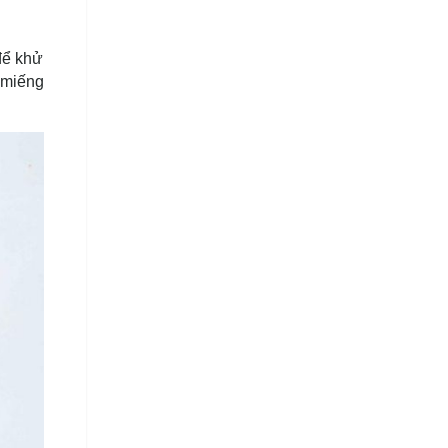
để khử
 miếng