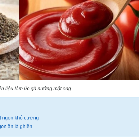
n liệu làm ức gà nướng mật ong
ớt ngon khó cưỡng
on ăn là ghiền