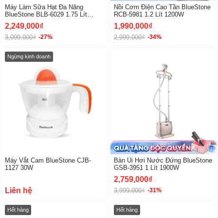
Máy Làm Sữa Hạt Đa Năng
Nồi Cơm Điện Cao Tần BlueStone
BlueStone BLB-6029 1.75 Lít
RCB-5981 1.2 Lít 1200W
900W
2,249,000₫
1,990,000₫
3,099,000₫
2,999,000₫
-27%
-34%
Ngừng kinh doanh
Máy Vắt Cam BlueStone CJB-
Bàn Ủi Hơi Nước Đứng BlueStone
1127 30W
GSB-3951 1 Lít 1900W
2,759,000₫
Liên hệ
3,999,000₫
-31%
Hết hàng
Hết hàng