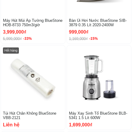
Máy Hút Mùi Áp Tường BlueStone
Bàn Ủi Hơi Nước BlueStone SIB-
HOB-8733 750m3/giờ
3879 0.35 Lít 2020-2400W
3,999,000₫
999,000₫
5,999,000₫
1,169,000₫
-33%
-15%
Hết hàng
Túi Hút Chân Không BlueStone
Máy Xay Sinh Tố BlueStone BLB-
VBB-2121
5341 1.5 Lít 600W
Liên hệ
1,699,000₫