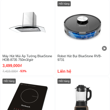
-53%
Hết hàng
Máy Hút Mùi Áp Tường BlueStone
Robot Hút Bụi BlueStone RVB-
HOB-8735 750m3/giờ
9731
3,499,000₫
Liên hệ
7,419,000₫
-53%
Hết hàng
Hết hàng