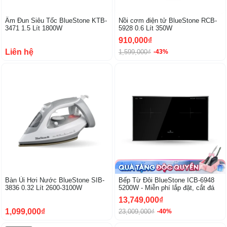
Ấm Đun Siêu Tốc BlueStone KTB-
Nồi cơm điện tử BlueStone RCB-
3471 1.5 Lít 1800W
5928 0.6 Lít 350W
910,000₫
Liên hệ
1,599,000₫
-43%
Bàn Ủi Hơi Nước BlueStone SIB-
Bếp Từ Đôi BlueStone ICB-6948
3836 0.32 Lít 2600-3100W
5200W - Miễn phí lắp đặt, cắt đá
13,749,000₫
1,099,000₫
23,009,000₫
-40%