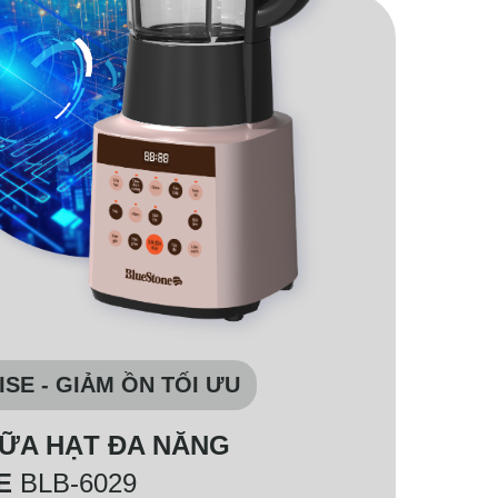
SE - GIẢM ỒN TỐI ƯU
ỮA HẠT ĐA NĂNG
NE
BLB-6029