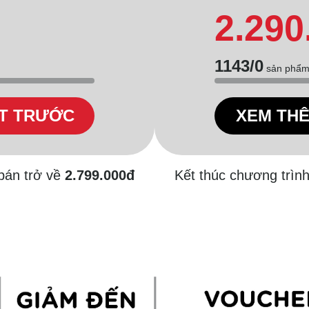
2.290
1143/0
sản phẩm 
T TRƯỚC
XEM TH
 bán trở về
2.799.000đ
Kết thúc chương trình