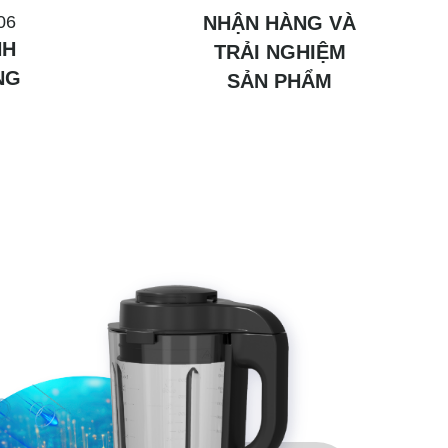
06
NHẬN HÀNG VÀ
NH
TRẢI NGHIỆM
NG
SẢN PHẨM