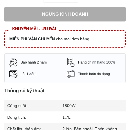
NGỪNG KINH DOANH
KHUYẾN MÃI - ƯU ĐÃI
MIỄN PHÍ VẬN CHUYỂN
cho mọi đơn hàng
Bảo hành 2 năm
Hàng chính hãng 100%
Lỗi 1 đổi 1
Thanh toán đa dạng
Thông số kỹ thuật
Công suất:
1800W
Dung tích:
1.7L
Chất liệu thân ấm:
2 lớp. Bên ngoài. Thép không