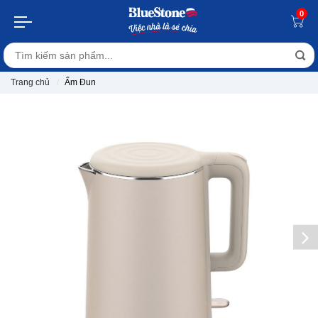
0
Trang chủ
Ấm Đun