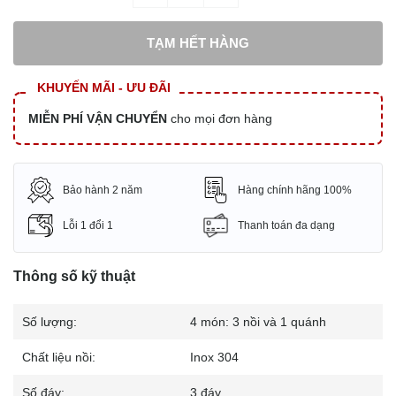
TẠM HẾT HÀNG
KHUYẾN MÃI - ƯU ĐÃI
MIỄN PHÍ VẬN CHUYỂN
cho mọi đơn hàng
Bảo hành 2 năm
Hàng chính hãng 100%
Lỗi 1 đổi 1
Thanh toán đa dạng
Thông số kỹ thuật
Số lượng:
4 món: 3 nồi và 1 quánh
Chất liệu nồi:
Inox 304
Số đáy:
3 đáy