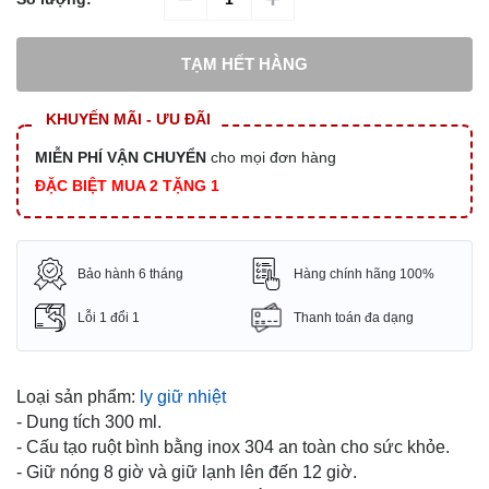
TẠM HẾT HÀNG
KHUYẾN MÃI - ƯU ĐÃI
MIỄN PHÍ VẬN CHUYỂN
cho mọi đơn hàng
ĐẶC BIỆT MUA 2 TẶNG 1
Bảo hành 6 tháng
Hàng chính hãng 100%
Lỗi 1 đổi 1
Thanh toán đa dạng
Loại sản phẩm:
ly giữ nhiệt
- Dung tích 300 ml.
- Cấu tạo ruột bình bằng inox 304 an toàn cho sức khỏe.
- Giữ nóng 8 giờ và giữ lạnh lên đến 12 giờ.