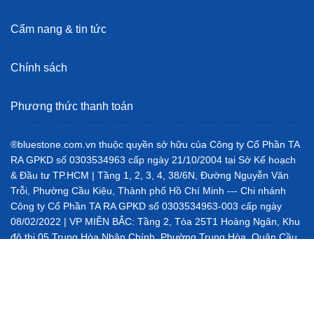
Cẩm nang & tin tức
Chính sách
Phương thức thanh toán
®bluestone.com.vn thuộc quyền sở hữu của Công ty Cổ Phần TA
RA GPKD số 0303534963 cấp ngày 21/10/2004 tại Sở Kế hoạch
& Đầu tư TP.HCM | Tầng 1, 2, 3, 4, 38/6N, Đường Nguyễn Văn
Trỗi, Phường Cầu Kiệu, Thành phố Hồ Chí Minh --- Chi nhánh
Công ty Cổ Phần TA RA GPKD số 0303534963-003 cấp ngày
08/02/2022 | VP MIỀN BẮC: Tầng 2, Tòa 25T1 Hoàng Ngân, Khu
đô thị 05 Trung Hòa Nhân Chính, Phường Trung Hòa, Quận Cầu
Giấy, Hà Nội