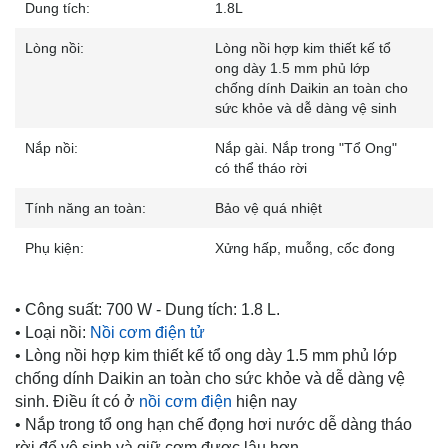
Dung tích:
1.8L
Lòng nồi:
Lòng nồi hợp kim thiết kế tổ
ong dày 1.5 mm phủ lớp
chống dính Daikin an toàn cho
sức khỏe và dễ dàng vệ sinh
Nắp nồi:
Nắp gài. Nắp trong "Tổ Ong"
có thể tháo rời
Tính năng an toàn:
Bảo vệ quá nhiệt
Phụ kiện:
Xửng hấp, muỗng, cốc đong
• Công suất: 700 W - Dung tích: 1.8 L.
• Loại nồi:
Nồi cơm điện tử
• Lòng nồi hợp kim thiết kế tổ ong dày 1.5 mm phủ lớp
chống dính Daikin an toàn cho sức khỏe và dễ dàng vệ
sinh. Điều ít có ở
nồi cơm điện
hiện nay
• Nắp trong tổ ong hạn chế đọng hơi nước dễ dàng tháo
rời để vệ sinh và giữ cơm được lâu hơn.