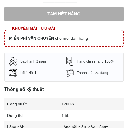
TẠM HẾT HÀNG
KHUYẾN MÃI - ƯU ĐÃI
MIỄN PHÍ VẬN CHUYỂN
cho mọi đơn hàng
Bảo hành 2 năm
Hàng chính hãng 100%
Lỗi 1 đổi 1
Thanh toán đa dạng
Thông số kỹ thuật
Công suất:
1200W
Dung tích:
1.5L
Lòng nồi:
Lòng nồi niêu, dày 1.5mm