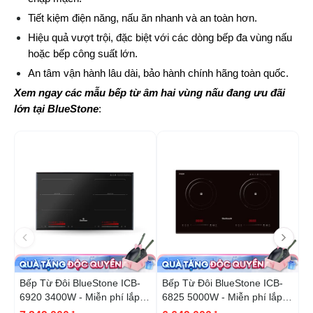
Tiết kiệm điện năng, nấu ăn nhanh và an toàn hơn.
Hiệu quả vượt trội, đặc biệt với các dòng bếp đa vùng nấu 
hoặc bếp công suất lớn.
An tâm vận hành lâu dài, bảo hành chính hãng toàn quốc.
Xem ngay các mẫu bếp từ âm hai vùng nấu đang ưu đãi
lớn tại BlueStone
:
-52%
-1
Bếp Từ Đôi BlueStone ICB-
Bếp Từ Đôi BlueStone ICB-
B
6920 3400W - Miễn phí lắp
6825 5000W - Miễn phí lắp
6
đặt, cắt đá
đặt, cắt đá
đ