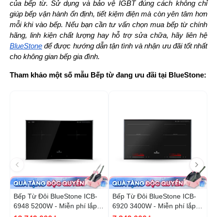
của bếp từ. Sử dụng và bảo vệ IGBT đúng cách không chỉ 
giúp bếp vận hành ổn định, tiết kiệm điện mà còn yên tâm hơn 
mỗi khi vào bếp. Nếu bạn cần tư vấn chọn mua bếp từ chính 
hãng, linh kiện chất lượng hay hỗ trợ sửa chữa, hãy liên hệ 
BlueStone
 để được hướng dẫn tận tình và nhận ưu đãi tốt nhất 
cho không gian bếp gia đình.
Tham khảo một số mẫu Bếp từ đang ưu đãi tại BlueStone:
-40%
-5
Bếp Từ Đôi BlueStone ICB-
Bếp Từ Đôi BlueStone ICB-
B
6948 5200W - Miễn phí lắp
6920 3400W - Miễn phí lắp
6
đặt, cắt đá
đặt, cắt đá