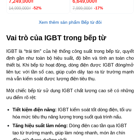
7,249,000₫
6,649,000₫
1
14,999,000₫
7,999,000₫
2
-52%
-17%
Xem thêm sản phẩm Bếp từ đôi
Vai trò của IGBT trong bếp từ
IGBT là “trái tim” của hệ thống công suất trong bếp từ, quyết 
định gần như toàn bộ hiệu suất, độ bền và tính an toàn cho 
thiết bị. Khi bếp từ hoạt động, dòng điện được IGBT đóng/mở 
liên tục với tần số cao, giúp cuộn dây tạo ra từ trường mạnh 
mà vẫn kiểm soát được lượng điện tiêu thụ.
Một chiếc bếp từ sử dụng IGBT chất lượng cao sẽ có những 
ưu điểm rõ rệt:
Tiết kiệm điện năng:
 IGBT kiểm soát tốt dòng điện, tối ưu 
hóa mức tiêu thụ năng lượng trong suốt quá trình nấu.
Tăng hiệu suất làm nóng:
 Dòng điện cao tần qua IGBT 
tạo từ trường mạnh, giúp làm nóng nhanh, món ăn chín 