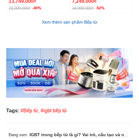
13,749,000₫
7,249,000₫
8
23,009,000₫
14,999,000₫
1
-40%
-52%
Xem thêm sản phẩm Bếp từ
Tags:
#Bếp từ,
#igbt bếp từ
IGBT trong bếp từ là gì? Vai trò, cấu tạo và nguyên lý hoạt động
Đang xem: