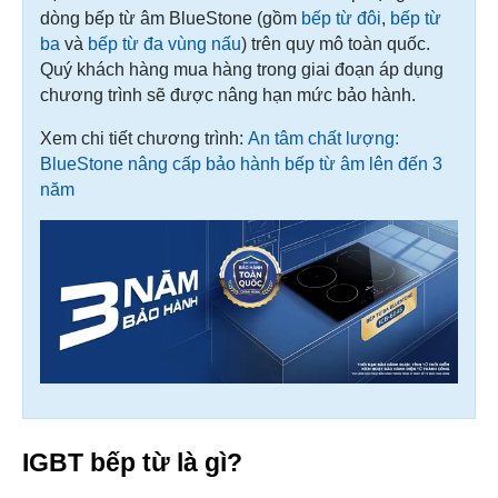
dòng bếp từ âm BlueStone (gồm
bếp từ đôi
,
bếp từ
ba
và
bếp từ đa vùng nấu
) trên quy mô toàn quốc.
Quý khách hàng mua hàng trong giai đoạn áp dụng
chương trình sẽ được nâng hạn mức bảo hành.
Xem chi tiết chương trình:
An tâm chất lượng:
BlueStone nâng cấp bảo hành bếp từ âm lên đến 3
năm
IGBT bếp từ là gì?