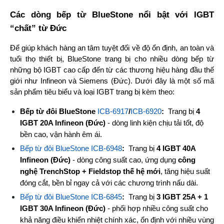
Các dòng bếp từ BlueStone nổi bật với IGBT
“chất” từ Đức
Để giúp khách hàng an tâm tuyệt đối về độ ổn định, an toàn và 
tuổi thọ thiết bị, BlueStone trang bị cho nhiều dòng bếp từ 
những bộ IGBT cao cấp đến từ các thương hiệu hàng đầu thế 
giới như Infineon và Siemens (Đức). Dưới đây là một số mã 
sản phẩm tiêu biểu và loại IGBT trang bị kèm theo:
Bếp từ đôi BlueStone 
ICB-6917
/
ICB-6920
: 
 Trang bị 
4 
IGBT 20A Infineon (Đức)
 - dòng linh kiện chịu tải tốt, độ 
bền cao, vận hành êm ái.
Bếp từ đôi BlueStone ICB-6948
: 
 Trang bị 
4 IGBT 40A 
Infineon (Đức)
 - dòng công suất cao, ứng dụng 
công 
nghệ TrenchStop + Fieldstop thế hệ mới
, tăng hiệu suất 
đóng cắt, bền bỉ ngay cả với các chương trình nấu dài.
Bếp từ đôi BlueStone ICB-6845
: 
 Trang bị 
3 IGBT 25A + 1 
IGBT 30A Infineon (Đức)
 - phối hợp nhiều công suất cho 
khả năng điều khiển nhiệt chính xác, ổn định với nhiều vùng 