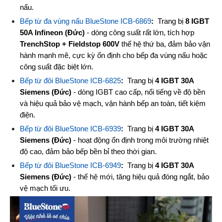
nấu.
Bếp từ đa vùng nấu BlueStone ICB-6869
: 
 Trang bị 
8 IGBT 
50A Infineon (Đức)
 - dòng công suất rất lớn, tích hợp 
TrenchStop + Fieldstop 600V
 thế hệ thứ ba, đảm bảo vận 
hành mạnh mẽ, cực kỳ ổn định cho bếp đa vùng nấu hoặc 
công suất đặc biệt lớn.
Bếp từ đôi BlueStone ICB-6825
: 
 Trang bị 
4 IGBT 30A 
Siemens (Đức)
 - dòng IGBT cao cấp, nổi tiếng về độ bền 
và hiệu quả bảo vệ mạch, vận hành bếp an toàn, tiết kiệm 
điện.
Bếp từ đôi BlueStone ICB-6939
: 
 Trang bị 
4 IGBT 30A 
Siemens (Đức)
 - hoạt động ổn định trong môi trường nhiệt 
độ cao, đảm bảo bếp bền bỉ theo thời gian.
Bếp từ đôi BlueStone ICB-6949
: 
 Trang bị 
4 IGBT 30A 
Siemens (Đức)
 - thế hệ mới, tăng hiệu quả đóng ngắt, bảo 
vệ mạch tối ưu.