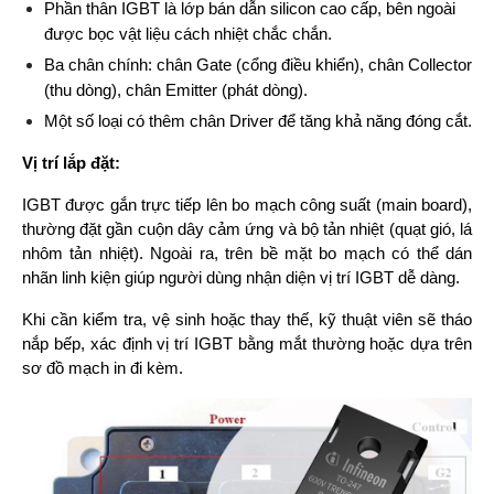
Phần thân IGBT là lớp bán dẫn silicon cao cấp, bên ngoài 
được bọc vật liệu cách nhiệt chắc chắn.
Ba chân chính: chân Gate (cổng điều khiển), chân Collector 
(thu dòng), chân Emitter (phát dòng).
Một số loại có thêm chân Driver để tăng khả năng đóng cắt.
Vị trí lắp đặt:
IGBT được gắn trực tiếp lên bo mạch công suất (main board), 
thường đặt gần cuộn dây cảm ứng và bộ tản nhiệt (quạt gió, lá 
nhôm tản nhiệt). Ngoài ra, trên bề mặt bo mạch có thể dán 
nhãn linh kiện giúp người dùng nhận diện vị trí IGBT dễ dàng.
Khi cần kiểm tra, vệ sinh hoặc thay thế, kỹ thuật viên sẽ tháo 
nắp bếp, xác định vị trí IGBT bằng mắt thường hoặc dựa trên 
sơ đồ mạch in đi kèm.