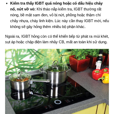
Kiểm tra thấy IGBT quá nóng hoặc có dấu hiệu cháy 
nổ, nứt vỡ vỏ: 
Khi tháo nắp kiểm tra, IGBT thường rất 
nóng, bề mặt sạm đen, vỏ bị nứt, phồng hoặc thậm chí 
chảy nhựa, cháy linh kiện. Lúc này cần thay IGBT mới, nếu 
không sẽ gây hỏng thêm nhiều bộ phận khác.
Ngoài ra, IGBT hỏng còn có thể khiến bếp từ phát ra mùi khét, 
sụt áp hoặc chập điện làm nhảy CB, mất an toàn khi sử dụng.