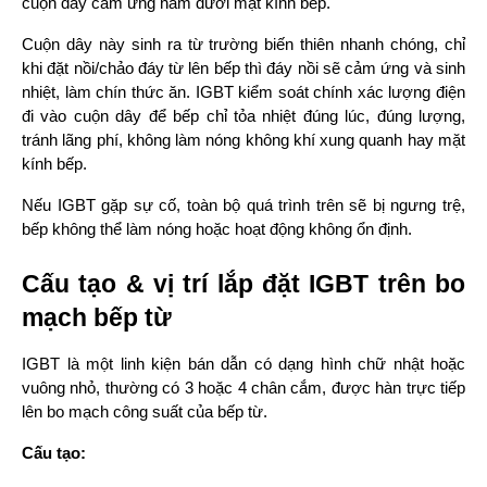
cuộn dây cảm ứng nằm dưới mặt kính bếp.
Cuộn dây này sinh ra từ trường biến thiên nhanh chóng, chỉ 
khi đặt nồi/chảo đáy từ lên bếp thì đáy nồi sẽ cảm ứng và sinh 
nhiệt, làm chín thức ăn. IGBT kiểm soát chính xác lượng điện 
đi vào cuộn dây để bếp chỉ tỏa nhiệt đúng lúc, đúng lượng, 
tránh lãng phí, không làm nóng không khí xung quanh hay mặt 
kính bếp.
Nếu IGBT gặp sự cố, toàn bộ quá trình trên sẽ bị ngưng trệ, 
bếp không thể làm nóng hoặc hoạt động không ổn định.
Cấu tạo & vị trí lắp đặt IGBT trên bo 
mạch bếp từ
IGBT là một linh kiện bán dẫn có dạng hình chữ nhật hoặc 
vuông nhỏ, thường có 3 hoặc 4 chân cắm, được hàn trực tiếp 
lên bo mạch công suất của bếp từ.
Cấu tạo: