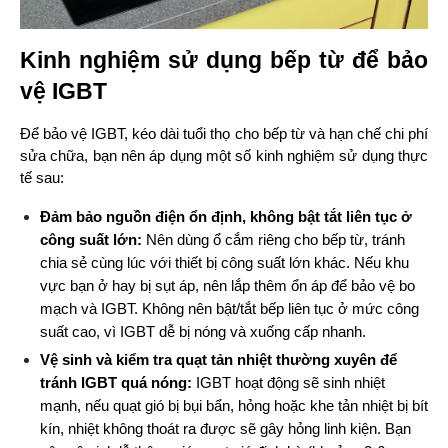
Kinh nghiệm sử dụng bếp từ để bảo
vệ IGBT
Để bảo vệ IGBT, kéo dài tuổi thọ cho bếp từ và hạn chế chi phí 
sửa chữa, bạn nên áp dụng một số kinh nghiệm sử dụng thực 
tế sau:
Đảm bảo nguồn điện ổn định, không bật tắt liên tục ở 
công suất lớn: 
Nên dùng ổ cắm riêng cho bếp từ, tránh 
chia sẻ cùng lúc với thiết bị công suất lớn khác. Nếu khu 
vực bạn ở hay bị sụt áp, nên lắp thêm ổn áp để bảo vệ bo 
mạch và IGBT. Không nên bật/tắt bếp liên tục ở mức công 
suất cao, vì IGBT dễ bị nóng và xuống cấp nhanh.
Vệ sinh và kiểm tra quạt tản nhiệt thường xuyên để 
tránh IGBT quá nóng: 
IGBT hoạt động sẽ sinh nhiệt 
mạnh, nếu quạt gió bị bụi bẩn, hỏng hoặc khe tản nhiệt bị bít 
kín, nhiệt không thoát ra được sẽ gây hỏng linh kiện. Bạn 