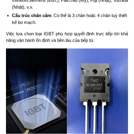
Infineon/Siemens (Đức), Fairchild (Mỹ), Fuji (Nhật), Toshiba 
(Nhật), v.v.
Cấu trúc chân cắm
: Có thể là 3 chân hoặc 4 chân tuỳ thiết 
kế bo mạch.
Việc lựa chọn loại IGBT phù hợp quyết định trực tiếp tới khả 
năng vận hành ổn định và bền lâu của bếp từ.