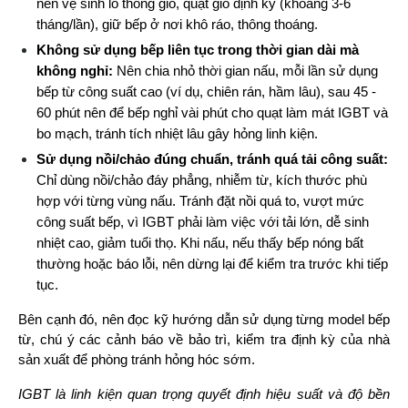
nên vệ sinh lỗ thông gió, quạt gió định kỳ (khoảng 3-6 
tháng/lần), giữ bếp ở nơi khô ráo, thông thoáng.
Không sử dụng bếp liên tục trong thời gian dài mà 
không nghỉ: 
Nên chia nhỏ thời gian nấu, mỗi lần sử dụng 
bếp từ công suất cao (ví dụ, chiên rán, hầm lâu), sau 45 - 
60 phút nên để bếp nghỉ vài phút cho quạt làm mát IGBT và 
bo mạch, tránh tích nhiệt lâu gây hỏng linh kiện.
Sử dụng nồi/chảo đúng chuẩn, tránh quá tải công suất: 
Chỉ dùng nồi/chảo đáy phẳng, nhiễm từ, kích thước phù 
hợp với từng vùng nấu. Tránh đặt nồi quá to, vượt mức 
công suất bếp, vì IGBT phải làm việc với tải lớn, dễ sinh 
nhiệt cao, giảm tuổi thọ. Khi nấu, nếu thấy bếp nóng bất 
thường hoặc báo lỗi, nên dừng lại để kiểm tra trước khi tiếp 
tục.
Bên cạnh đó, nên đọc kỹ hướng dẫn sử dụng từng model bếp 
từ, chú ý các cảnh báo về bảo trì, kiểm tra định kỳ của nhà 
sản xuất để phòng tránh hỏng hóc sớm.
IGBT là linh kiện quan trọng quyết định hiệu suất và độ bền 