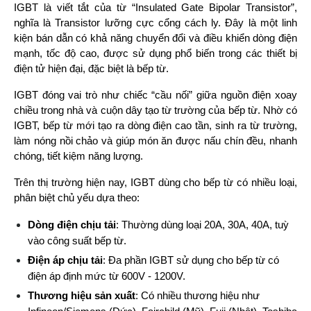
IGBT là viết tắt của từ “Insulated Gate Bipolar Transistor”, 
nghĩa là Transistor lưỡng cực cổng cách ly. Đây là một linh 
kiện bán dẫn có khả năng chuyển đổi và điều khiển dòng điện 
mạnh, tốc độ cao, được sử dụng phổ biến trong các thiết bị 
điện tử hiện đại, đặc biệt là bếp từ.
IGBT đóng vai trò như chiếc “cầu nối” giữa nguồn điện xoay 
chiều trong nhà và cuộn dây tạo từ trường của bếp từ. Nhờ có 
IGBT, bếp từ mới tạo ra dòng điện cao tần, sinh ra từ trường, 
làm nóng nồi chảo và giúp món ăn được nấu chín đều, nhanh 
chóng, tiết kiệm năng lượng.
Trên thị trường hiện nay, IGBT dùng cho bếp từ có nhiều loại, 
phân biệt chủ yếu dựa theo:
Dòng điện chịu tải
: Thường dùng loại 20A, 30A, 40A, tuỳ 
vào công suất bếp từ.
Điện áp chịu tải
: Đa phần IGBT sử dụng cho bếp từ có 
điện áp định mức từ 600V - 1200V.
Thương hiệu sản xuất
: Có nhiều thương hiệu như 