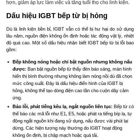
hơn, giảm áp lực làm việc và tăng tuổi thọ cho linh kiện.
Dấu hiệu IGBT bếp từ bị hỏng
Dù là linh kiện bền bỉ, IGBT vẫn có thể bị hư hại do sử dụng 
lâu năm, nguồn điện không ổn định hoặc tác động vật lý, nhiệt 
độ quá cao. Một số dấu hiệu nhận biết IGBT bếp từ bị lỗi bao 
gồm:
Bếp không nóng hoặc chỉ bật nguồn nhưng không nấu 
được: 
Bạn bật nguồn bếp từ thấy đèn báo sáng, màn hình 
hiển thị bình thường nhưng không làm nóng nồi dù đã chọn 
mức công suất. Đây là dấu hiệu điển hình của IGBT bị 
hỏng, không thể tạo dòng điện cao tần cho cuộn dây cảm 
ứng.
Báo lỗi, phát tiếng kêu lạ, ngắt nguồn liên tục: 
Bếp từ có 
thể báo các mã lỗi như E1, E5, hoặc phát ra tiếng bíp lạ, tự 
động ngắt nguồn khi đang sử dụng, nấu được vài phút lại 
dừng. Các hiện tượng này thường do IGBT hoạt động 
không ổn định, bị chập mạch hoặc quá tải.