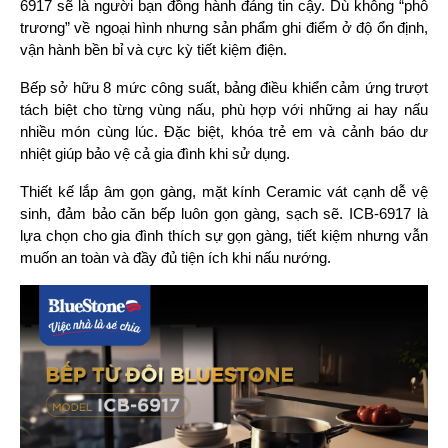
6917 sẽ là người bạn đồng hành đáng tin cậy. Dù không “phô 
trương” về ngoại hình nhưng sản phẩm ghi điểm ở độ ổn định, 
vận hành bền bỉ và cực kỳ tiết kiệm điện.
Bếp sở hữu 8 mức công suất, bảng điều khiển cảm ứng trượt 
tách biệt cho từng vùng nấu, phù hợp với những ai hay nấu 
nhiều món cùng lúc. Đặc biệt, khóa trẻ em và cảnh báo dư 
nhiệt giúp bảo vệ cả gia đình khi sử dụng.
Thiết kế lắp âm gọn gàng, mặt kính Ceramic vát cạnh dễ vệ 
sinh, đảm bảo căn bếp luôn gọn gàng, sạch sẽ. 
ICB-6917 là 
lựa chọn cho gia đình thích sự gọn gàng, tiết kiệm nhưng vẫn 
muốn an toàn và đầy đủ tiện ích khi nấu nướng.