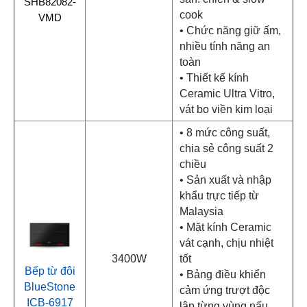
SHB82082-
cook
VMD
• Chức năng giữ ấm,
nhiều tính năng an
toàn
• Thiết kế kính
Ceramic Ultra Vitro,
vát bo viền kim loại
• 8 mức công suất,
chia sẻ công suất 2
chiều
• Sản xuất và nhập
khẩu trực tiếp từ
Malaysia
• Mặt kính Ceramic
vát cạnh, chịu nhiệt
3400W
tốt
Bếp từ đôi
• Bảng điều khiển
BlueStone
cảm ứng trượt độc
ICB-6917
lập từng vùng nấu