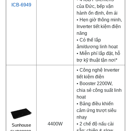
ICB-6949
của Đức, bếp vận
hành ổn định, êm ái
• Hẹn giờ thông minh,
Inverter tiết kiệm điện
năng
• Có thể lắp
âm/dương linh hoạt
• Miễn phí lắp đặt, hỗ
trợ kỹ thuật tận nơi*
• Công nghệ Inverter
tiết kiệm điện
• Booster 2200W,
chia sẻ công suất linh
hoạt
• Bảng điều khiển
cảm ứng trượt siêu
nhạy
4400W
• 2 chế độ nấu cài
Sunhouse
sẵn: chiên & slow