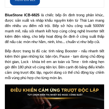
BlueStone ICB-6825
 là chiếc bếp ổn định trong phân khúc, 
được sản xuất và nhập khẩu nguyên kiện từ Thái Lan mang 
đến nhiều ưu điểm nổi trội. Bếp sở hữu công suất 5000W 
mạnh mẽ, nấu sôi nhanh kết hợp cùng công nghệ Inverter tiết 
kiệm điện năng, cho bếp hoạt động ổn định ở công suất thấp 
để nấu các món như hầm, ninh, kho... chuẩn vị như bếp củi.
Bếp được trang bị đủ các tính năng Booster - nấu nhanh tiết 
kiệm thời gian những lúc bận rộn, Pause - tạm dừng chủ động 
thời gian, Lock - khóa trẻ em an toàn và Time - tính năng hẹn 
giờ đến 180 phút vô cùng tiện lợi. Bên cạnh đó bảng điểu khiển 
cảm ứng trượt độc lặp, người dùng có thể chủ động tùy chỉnh 
mỗi vùng phù hợp cho từng món ăn.