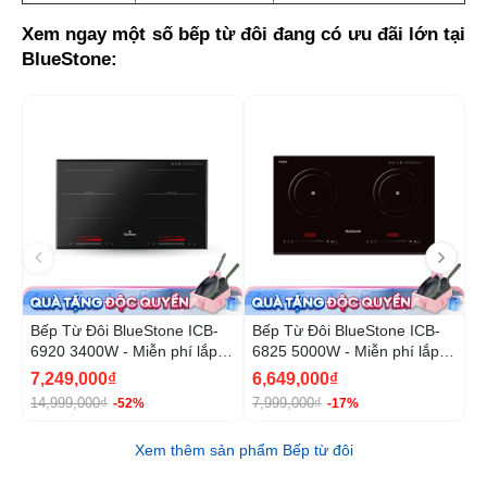
Xem ngay một số bếp từ đôi đang có ưu đãi lớn tại 
BlueStone:
-52%
-1
Bếp Từ Đôi BlueStone ICB-
Bếp Từ Đôi BlueStone ICB-
B
6920 3400W - Miễn phí lắp
6825 5000W - Miễn phí lắp
6
đặt, cắt đá
đặt, cắt đá
đ
7,249,000₫
6,649,000₫
1
14,999,000₫
7,999,000₫
2
-52%
-17%
Xem thêm sản phẩm Bếp từ đôi