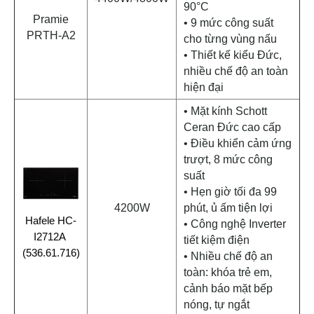
90°C
Pramie
• 9 mức công suất
PRTH-A2
cho từng vùng nấu
• Thiết kế kiểu Đức,
nhiều chế độ an toàn
hiện đại
• Mặt kính Schott
Ceran Đức cao cấp
• Điều khiển cảm ứng
trượt, 8 mức công
suất
• Hẹn giờ tối đa 99
4200W
phút, ủ ấm tiện lợi
Hafele HC-
• Công nghệ Inverter
I2712A 
tiết kiệm điện
(536.61.716)
• Nhiều chế độ an
toàn: khóa trẻ em,
cảnh báo mặt bếp
nóng, tự ngắt