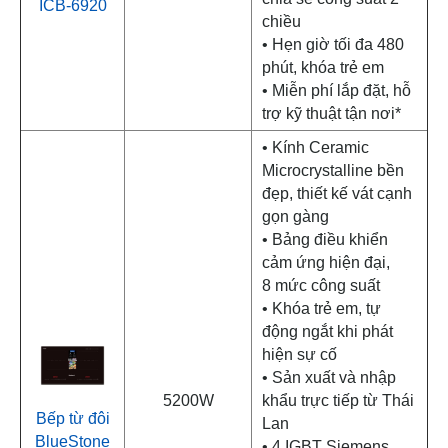
ICB-6920
chiều
• Hẹn giờ tối đa 480
phút, khóa trẻ em
• Miễn phí lắp đặt, hỗ
trợ kỹ thuật tận nơi*
• Kính Ceramic
Microcrystalline bền
đẹp, thiết kế vát cạnh
gọn gàng
• Bảng điều khiển
cảm ứng hiện đại,
8 mức công suất
• Khóa trẻ em, tự
động ngắt khi phát
hiện sự cố
• Sản xuất và nhập
5200W
khẩu trực tiếp từ Thái
Bếp từ đôi
Lan
BlueStone
• 4 IGBT Siemens