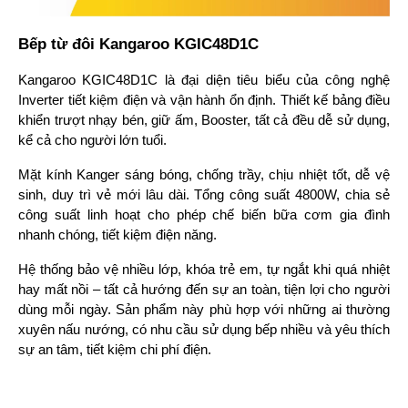
Bếp từ đôi Kangaroo KGIC48D1C
Kangaroo KGIC48D1C là đại diện tiêu biểu của công nghệ 
Inverter tiết kiệm điện và vận hành ổn định. Thiết kế bảng điều 
khiển trượt nhạy bén, giữ ấm, Booster, tất cả đều dễ sử dụng, 
kể cả cho người lớn tuổi.
Mặt kính Kanger sáng bóng, chống trầy, chịu nhiệt tốt, dễ vệ 
sinh, duy trì vẻ mới lâu dài. Tổng công suất 4800W, chia sẻ 
công suất linh hoạt cho phép chế biến bữa cơm gia đình 
nhanh chóng, tiết kiệm điện năng.
Hệ thống bảo vệ nhiều lớp, khóa trẻ em, tự ngắt khi quá nhiệt 
hay mất nồi – tất cả hướng đến sự an toàn, tiện lợi cho người 
dùng mỗi ngày. 
Sản phẩm này phù hợp với những ai thường 
xuyên nấu nướng, có nhu cầu sử dụng bếp nhiều và yêu thích 
sự an tâm, tiết kiệm chi phí điện.