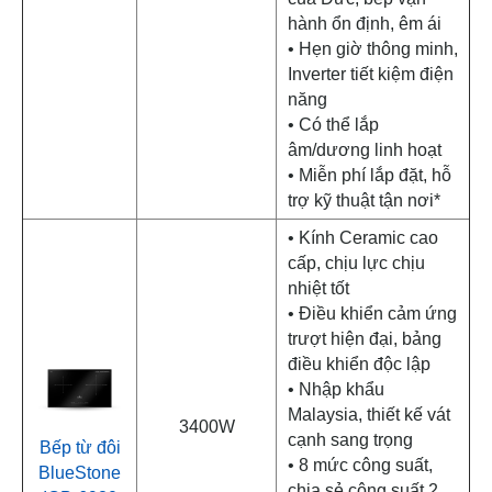
hành ổn định, êm ái
• Hẹn giờ thông minh,
Inverter tiết kiệm điện
năng
• Có thể lắp
âm/dương linh hoạt
• Miễn phí lắp đặt, hỗ
trợ kỹ thuật tận nơi*
• Kính Ceramic cao
cấp, chịu lực chịu
nhiệt tốt
• Điều khiển cảm ứng
trượt hiện đại, bảng
điều khiển độc lập
• Nhập khẩu
Malaysia, thiết kế vát
3400W
cạnh sang trọng
Bếp từ đôi
• 8 mức công suất,
BlueStone
chia sẻ công suất 2