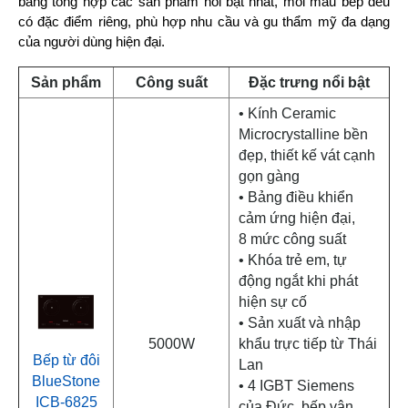
bảng tổng hợp các sản phẩm nổi bật nhất, mỗi mẫu bếp đều 
có đặc điểm riêng, phù hợp nhu cầu và gu thẩm mỹ đa dạng 
của người dùng hiện đại.
Sản phẩm
Công suất
Đặc trưng nổi bật
• Kính Ceramic
Microcrystalline bền
đẹp, thiết kế vát cạnh
gọn gàng
• Bảng điều khiển
cảm ứng hiện đại,
8 mức công suất
• Khóa trẻ em, tự
động ngắt khi phát
hiện sự cố
• Sản xuất và nhập
5000W
khẩu trực tiếp từ Thái
Bếp từ đôi
Lan
BlueStone
• 4 IGBT Siemens
ICB-6825
của Đức, bếp vận