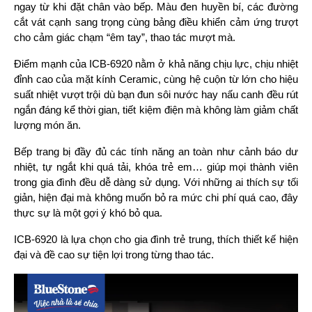
ngay từ khi đặt chân vào bếp. Màu đen huyền bí, các đường 
cắt vát cạnh sang trọng cùng bảng điều khiển cảm ứng trượt 
cho cảm giác chạm “êm tay”, thao tác mượt mà.
Điểm mạnh của ICB-6920 nằm ở khả năng chịu lực, chịu nhiệt 
đỉnh cao của mặt kính Ceramic, cùng hệ cuộn từ lớn cho hiệu 
suất nhiệt vượt trội dù bạn đun sôi nước hay nấu canh đều rút 
ngắn đáng kể thời gian, tiết kiệm điện mà không làm giảm chất 
lượng món ăn.
Bếp trang bị đầy đủ các tính năng an toàn như cảnh báo dư 
nhiệt, tự ngắt khi quá tải, khóa trẻ em… giúp mọi thành viên 
trong gia đình đều dễ dàng sử dụng. Với những ai thích sự tối 
giản, hiện đại mà không muốn bỏ ra mức chi phí quá cao, đây 
thực sự là một gợi ý khó bỏ qua.
ICB-6920 là lựa chọn cho gia đình trẻ trung, thích thiết kế hiện 
đại và đề cao sự tiện lợi trong từng thao tác.