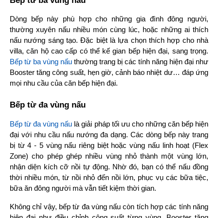
Bếp từ ba vùng nấu
Dòng bếp này phù hợp cho những gia đình đông người, 
thường xuyên nấu nhiều món cùng lúc, hoặc những ai thích 
nấu nướng sáng tạo. Đặc biệt là lựa chọn thích hợp cho nhà 
villa, căn hộ cao cấp có thể kế gian bếp hiện đại, sang trọng. 
Bếp từ ba vùng nấu
 thường trang bị các tính năng hiện đại như 
Booster tăng công suất, hẹn giờ, cảnh báo nhiệt dư… đáp ứng 
mọi nhu cầu của căn bếp hiện đại.
Bếp từ đa vùng nấu
Bếp từ đa vùng nấu
 là giải pháp tối ưu cho những căn bếp hiện 
đại với nhu cầu nấu nướng đa dạng. Các dòng bếp này trang 
bị từ 4 - 5 vùng nấu riêng biệt hoặc vùng nấu linh hoạt (Flex 
Zone) cho phép ghép nhiều vùng nhỏ thành một vùng lớn, 
nhận diện kích cỡ nồi tự động. Nhờ đó, bạn có thể nấu đồng 
thời nhiều món, từ nồi nhỏ đến nồi lớn, phục vụ các bữa tiệc, 
bữa ăn đông người mà vẫn tiết kiệm thời gian.
Không chỉ vậy, bếp từ đa vùng nấu còn tích hợp các tính năng 
hiện đại như điều chỉnh công suất từng vùng, Booster tăng 