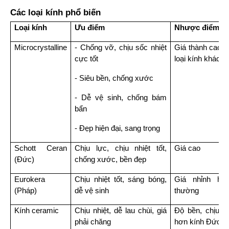
Các loại kính phổ biến
Loại kính
Ưu điểm
Nhược điểm
Microcrystalline
- Chống vỡ, chịu sốc nhiệt 
Giá thành cao h
cực tốt
loại kính khác
- Siêu bền, chống xước
- Dễ vệ sinh, chống bám 
bẩn
- Đẹp hiện đại, sang trọng
Schott Ceran 
Chịu lực, chịu nhiệt tốt, 
Giá cao
(Đức)
chống xước, bền đẹp
Eurokera 
Chịu nhiệt tốt, sáng bóng, 
Giá nhỉnh hơn
(Pháp)
dễ vệ sinh
thường
Kính ceramic
Chịu nhiệt, dễ lau chùi, giá 
Độ bền, chịu l
phải chăng
hơn kính Đức