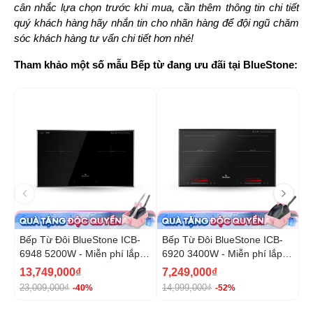
cân nhắc lựa chọn trước khi mua, cần thêm thông tin chi tiết
quý khách hàng hãy nhắn tin cho nhãn hàng để đội ngũ chăm
sóc khách hàng tư vấn chi tiết hơn nhé!
Tham khảo một số mẫu Bếp từ đang ưu đãi tại BlueStone:
-40%
-5
Bếp Từ Đôi BlueStone ICB-
Bếp Từ Đôi BlueStone ICB-
B
6948 5200W - Miễn phí lắp
6920 3400W - Miễn phí lắp
6
đặt, cắt đá
đặt, cắt đá
13,749,000₫
7,249,000₫
8
23,009,000₫
14,999,000₫
1
-40%
-52%