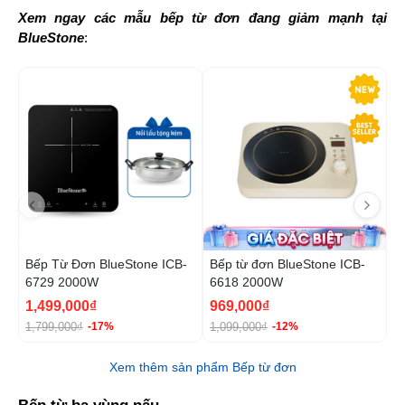
Xem ngay các mẫu bếp từ đơn đang giảm mạnh tại 
BlueStone
:
-17%
-1
Bếp Từ Đơn BlueStone ICB-
Bếp từ đơn BlueStone ICB-
B
6729 2000W
6618 2000W
6
1,499,000₫
969,000₫
1
1,799,000₫
1,099,000₫
2
-17%
-12%
Xem thêm sản phẩm Bếp từ đơn