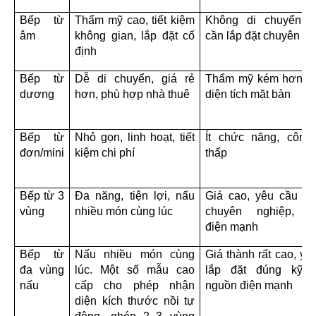
Bếp từ 
Thẩm mỹ cao, tiết kiệm 
Không di chuyển đư
âm
không gian, lắp đặt cố 
cần lắp đặt chuyên n
định
Bếp từ 
Dễ di chuyển, giá rẻ 
Thẩm mỹ kém hơn, c
dương
hơn, phù hợp nhà thuê
diện tích mặt bàn
Bếp từ 
Nhỏ gọn, linh hoạt, tiết 
Ít chức năng, công 
đơn/mini
kiệm chi phí
thấp
Bếp từ 3 
Đa năng, tiện lợi, nấu 
Giá cao, yêu cầu lắp
vùng
nhiều món cùng lúc
chuyên nghiệp, ng
điện mạnh
Bếp từ 
Nấu nhiều món cùng 
Giá thành rất cao, yêu
đa vùng 
lúc. Một số mẫu cao 
lắp đặt đúng kỹ th
nấu
cấp cho phép nhận 
nguồn điện mạnh
diện kích thước nồi tự 