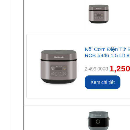
Nồi Cơm Điện Tử B
RCB-5946 1.5 Lít 
1,25
2,499,000đ
Xem chi tiết