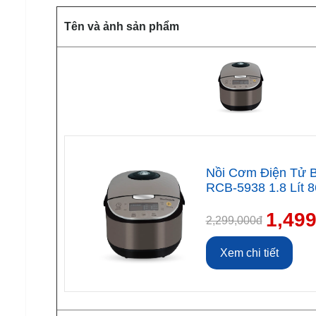
Tên và ảnh sản phẩm
Nồi Cơm Điện Tử B
RCB-5938 1.8 Lít 
1,49
2,299,000đ
Xem chi tiết