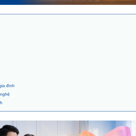
gia đình
 nghệ
ch