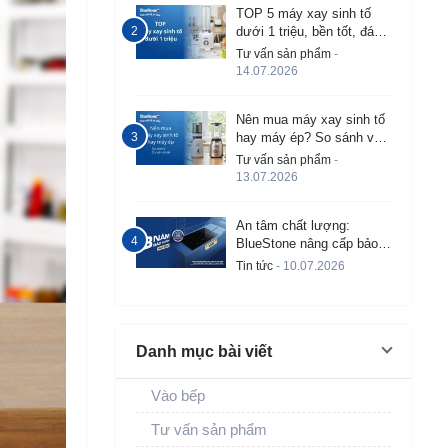
TOP 5 máy xay sinh tố
dưới 1 triệu, bền tốt, đáng
mua 2026
Tư vấn sản phẩm
-
14.07.2026
Nên mua máy xay sinh tố
hay máy ép? So sánh và
tư vấn chi tiết
Tư vấn sản phẩm
-
13.07.2026
An tâm chất lượng:
BlueStone nâng cấp bảo
hành bếp từ âm lên đến 3
Tin tức
- 10.07.2026
năm
Danh mục bài viết
Vào bếp
Tư vấn sản phẩm