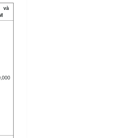
 và
M
0,000