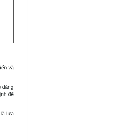
iến và
ễ dàng
ịnh để
là lựa