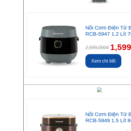
Nồi Cơm Điện Tử B
RCB-5947 1.2 Lít 
1,59
2,599,000đ
Xem chi tiết
Nồi Cơm Điện Tử B
RCB-5949 1.5 Lít 