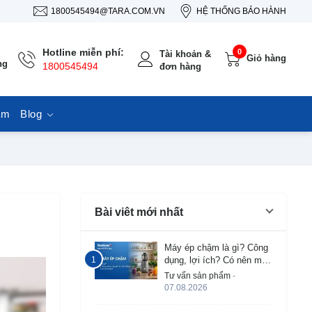
1800545494@TARA.COM.VN
HỆ THỐNG BẢO HÀNH
Hotline miễn phí:
0
Tài khoản &
Giỏ hàng
ng
1800545494
đơn hàng
ẩm
Blog
Bài viêt mới nhất
Máy ép chậm là gì? Công
dụng, lợi ích? Có nên mua
không?
Tư vấn sản phẩm
-
07.08.2026