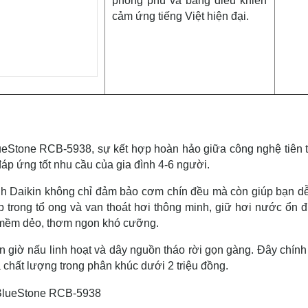
phong phú và bảng điều khiển
cảm ứng tiếng Việt hiện đại.
ueStone RCB-5938, sự kết hợp hoàn hảo giữa công nghệ tiên t
 đáp ứng tốt nhu cầu của gia đình 4-6 người.
nh Daikin không chỉ đảm bảo cơm chín đều mà còn giúp bạn d
 trong tổ ong và van thoát hơi thông minh, giữ hơi nước ổn đ
mềm dẻo, thơm ngon khó cưỡng.
 giờ nấu linh hoạt và dây nguồn tháo rời gọn gàng. Đây chính 
 chất lượng trong phân khúc dưới 2 triệu đồng.