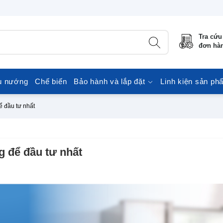
Tra cứu
đơn hà
u nướng
Chế biến
Bảo hành và lắp đặt
Linh kiện sản ph
ể đầu tư nhất
g để đầu tư nhất