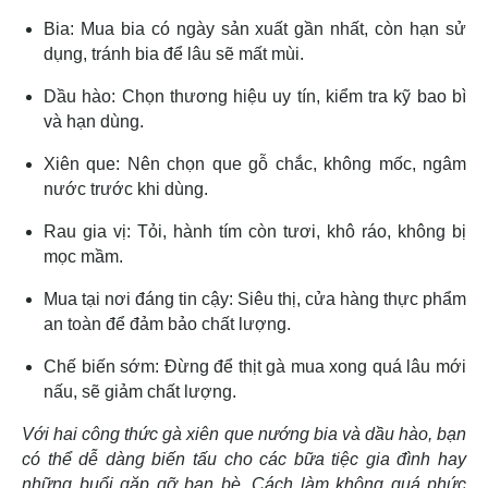
Bia: Mua bia có ngày sản xuất gần nhất, còn hạn sử
dụng, tránh bia để lâu sẽ mất mùi.
Dầu hào: Chọn thương hiệu uy tín, kiểm tra kỹ bao bì
và hạn dùng.
Xiên que: Nên chọn que gỗ chắc, không mốc, ngâm
nước trước khi dùng.
Rau gia vị: Tỏi, hành tím còn tươi, khô ráo, không bị
mọc mầm.
Mua tại nơi đáng tin cậy: Siêu thị, cửa hàng thực phẩm
an toàn để đảm bảo chất lượng.
Chế biến sớm: Đừng để thịt gà mua xong quá lâu mới
nấu, sẽ giảm chất lượng.
Với hai công thức gà xiên que nướng bia và dầu hào, bạn
có thể dễ dàng biến tấu cho các bữa tiệc gia đình hay
những buổi gặp gỡ bạn bè. Cách làm không quá phức