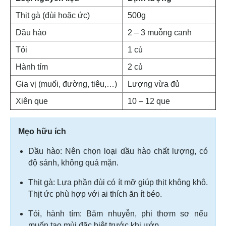
Thịt gà (đùi hoặc ức)
500g
Dầu hào
2 – 3 muỗng canh
Tỏi
1 củ
Hành tím
2 củ
Gia vị (muối, đường, tiêu,…)
Lượng vừa đủ
Xiên que
10 – 12 que
Mẹo hữu ích
Dầu hào: Nên chọn loại dầu hào chất lượng, có
độ sánh, không quá mặn.
Thịt gà: Lựa phần đùi có ít mỡ giúp thịt không khô.
Thịt ức phù hợp với ai thích ăn ít béo.
Tỏi, hành tím: Băm nhuyễn, phi thơm sơ nếu
muốn tạo mùi đặc biệt trước khi ướp.