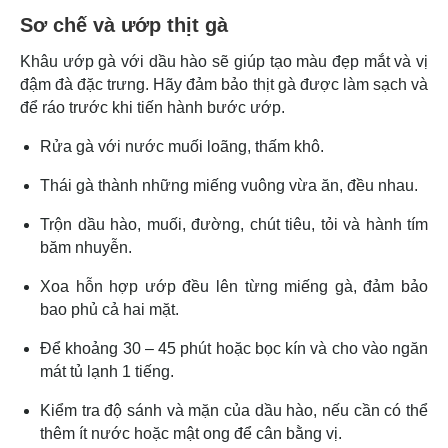
Sơ chế và ướp thịt gà
Khâu ướp gà với dầu hào sẽ giúp tạo màu đẹp mắt và vị
đậm đà đặc trưng. Hãy đảm bảo thịt gà được làm sạch và
để ráo trước khi tiến hành bước ướp.
Rửa gà với nước muối loãng, thấm khô.
Thái gà thành những miếng vuông vừa ăn, đều nhau.
Trộn dầu hào, muối, đường, chút tiêu, tỏi và hành tím
băm nhuyễn.
Xoa hỗn hợp ướp đều lên từng miếng gà, đảm bảo
bao phủ cả hai mặt.
Để khoảng 30 – 45 phút hoặc bọc kín và cho vào ngăn
mát tủ lạnh 1 tiếng.
Kiểm tra độ sánh và mặn của dầu hào, nếu cần có thể
thêm ít nước hoặc mật ong để cân bằng vị.