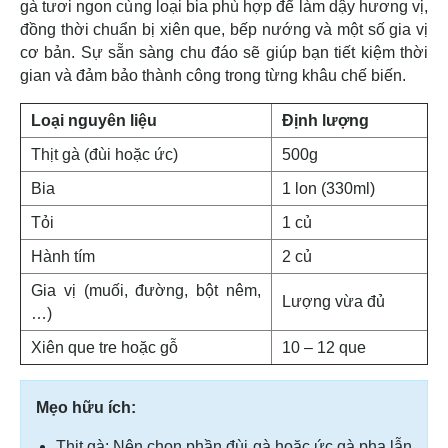
gà tươi ngon cùng loại bia phù hợp để làm dậy hương vị,
đồng thời chuẩn bị xiên que, bếp nướng và một số gia vị
cơ bản. Sự sẵn sàng chu đáo sẽ giúp bạn tiết kiệm thời
gian và đảm bảo thành công trong từng khâu chế biến.
Loại nguyên liệu
Định lượng
Thịt gà (đùi hoặc ức)
500g
Bia
1 lon (330ml)
Tỏi
1 củ
Hành tím
2 củ
Gia vị (muối, đường, bột nêm,
Lượng vừa đủ
…)
Xiên que tre hoặc gỗ
10 – 12 que
Mẹo hữu ích:
Thịt gà: Nên chọn phần đùi gà hoặc ức gà pha lẫn