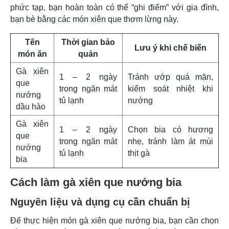
phức tạp, bạn hoàn toàn có thể “ghi điểm” với gia đình,
bạn bè bằng các món xiên que thơm lừng này.
Tên
Thời gian bảo
Lưu ý khi chế biến
món ăn
quản
Gà xiên
1 – 2 ngày
Tránh ướp quá mặn,
que
trong ngăn mát
kiểm soát nhiệt khi
nướng
tủ lạnh
nướng
dầu hào
Gà xiên
1 – 2 ngày
Chọn bia có hương
que
trong ngăn mát
nhẹ, tránh làm át mùi
nướng
tủ lạnh
thịt gà
bia
Cách làm gà xiên que nướng bia
Nguyên liệu và dụng cụ cần chuẩn bị
Để thực hiện món gà xiên que nướng bia, bạn cần chọn