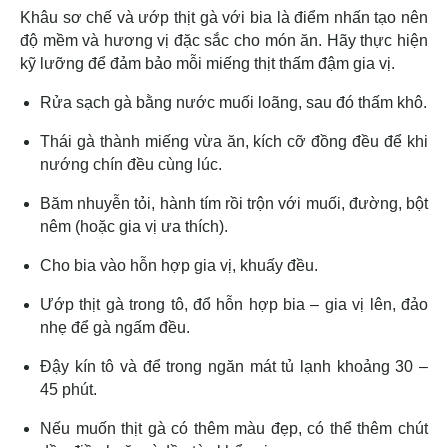
Khâu sơ chế và ướp thịt gà với bia là điểm nhấn tạo nên
độ mềm và hương vị đặc sắc cho món ăn. Hãy thực hiện
kỹ lưỡng để đảm bảo mỗi miếng thịt thấm đậm gia vị.
Rửa sạch gà bằng nước muối loãng, sau đó thấm khô.
Thái gà thành miếng vừa ăn, kích cỡ đồng đều để khi
nướng chín đều cùng lúc.
Băm nhuyễn tỏi, hành tím rồi trộn với muối, đường, bột
nêm (hoặc gia vị ưa thích).
Cho bia vào hỗn hợp gia vị, khuấy đều.
Ướp thịt gà trong tô, đổ hỗn hợp bia – gia vị lên, đảo
nhẹ để gà ngấm đều.
Đậy kín tô và để trong ngăn mát tủ lạnh khoảng 30 –
45 phút.
Nếu muốn thịt gà có thêm màu đẹp, có thể thêm chút