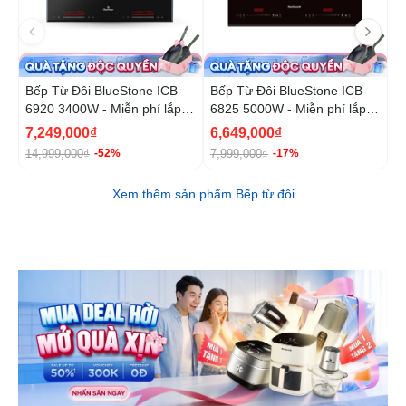
Bếp Từ Đôi BlueStone ICB-
Bếp Từ Đôi BlueStone ICB-
B
6920 3400W - Miễn phí lắp
6825 5000W - Miễn phí lắp
6
đặt, cắt đá
đặt, cắt đá
đ
7,249,000₫
6,649,000₫
1
14,999,000₫
7,999,000₫
2
-52%
-17%
Xem thêm sản phẩm Bếp từ đôi