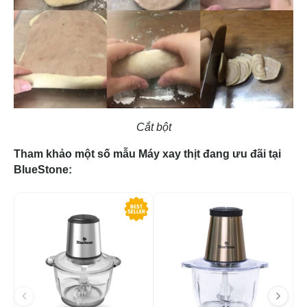
Cắt bột
Tham khảo một số mẫu Máy xay thịt đang ưu đãi tại
BlueStone:
-47%
-4