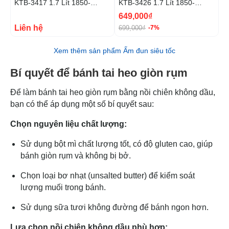
KTB-3417 1.7 Lít 1850-
KTB-3426 1.7 Lít 1850-
K
2000W
2200W
649,000₫
Liên hệ
L
699,000₫
-7%
Xem thêm sản phẩm Ấm đun siêu tốc
Bí quyết để bánh tai heo giòn rụm
Để làm bánh tai heo giòn rụm bằng nồi chiên không dầu,
bạn có thể áp dụng một số bí quyết sau:
Chọn nguyên liệu chất lượng:
Sử dụng bột mì chất lượng tốt, có độ gluten cao, giúp
bánh giòn rụm và không bị bở.
Chọn loại bơ nhạt (unsalted butter) để kiểm soát
lượng muối trong bánh.
Sử dụng sữa tươi không đường để bánh ngon hơn.
Lựa chọn nồi chiên không dầu phù hợp: