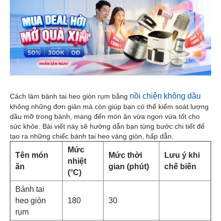
nồi chiên không dầu
Cách làm bánh tai heo giòn rụm bằng
không những đơn giản mà còn giúp bạn có thể kiểm soát lượng
dầu mỡ trong bánh, mang đến món ăn vừa ngon vừa tốt cho
sức khỏe. Bài viết này sẽ hướng dẫn bạn từng bước chi tiết để
tạo ra những chiếc bánh tai heo vàng giòn, hấp dẫn.
Mức
Tên món
Mức thời
Lưu ý khi
nhiệt
ăn
gian (phút)
chế biến
(°C)
Bánh tai
heo giòn
180
30
rụm