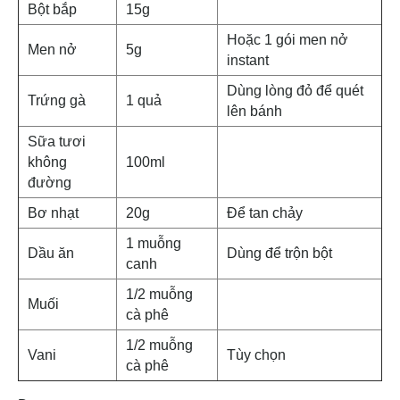
Bột bắp
15g
Hoặc 1 gói men nở
Men nở
5g
instant
Dùng lòng đỏ để quét
Trứng gà
1 quả
lên bánh
Sữa tươi
không
100ml
đường
Bơ nhạt
20g
Để tan chảy
1 muỗng
Dầu ăn
Dùng để trộn bột
canh
1/2 muỗng
Muối
cà phê
1/2 muỗng
Vani
Tùy chọn
cà phê