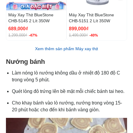
Máy Xay Thịt BlueStone
Máy Xay Thịt BlueStone
M
CHB-5145 2 Lít 350W
CHB-5151 2 Lít 350W
5
689,000₫
899,000₫
1
1,299,000₫
1,499,000₫
-47%
-40%
Xem thêm sản phẩm Máy xay thịt
Nướng bánh
Làm nóng lò nướng không dầu ở nhiệt độ 180 độ C
trong vòng 5 phút.
Quét lòng đỏ trứng lên bề mặt mỗi chiếc bánh tai heo.
Cho khay bánh vào lò nướng, nướng trong vòng 15-
20 phút hoặc cho đến khi bánh vàng giòn.