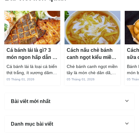
Cá bánh lái là gì? 3
Cách nấu chè bánh
Cách
món ngon hấp dẫn từ
canh ngọt kiểu miền
sữa 
cá bánh lái
Tây ngon chuẩn vị
hấp 
Cá bánh lái là loại cá biển
Chè bánh canh ngọt miền
Bánh 
thịt trắng, ít xương dăm,
tây là món chè dân dã,
món b
vị ngọt và rất dễ ăn khi
gắn liền với đời sống sinh
thuộc
05 Tháng 01, 2026
05 Tháng 01, 2026
05 Thán
chế biến đúng cách. Chỉ
hoạt của người miền sông
yêu t
với vài nguyên liệu quen
nước từ bao đời nay. Sợi
giòn 
thuộc trong bếp, bạn có
bánh canh làm từ bột gạo
phần 
Bài viêt mới nhất
thể...
và...
mùi s
Không
Danh mục bài viết