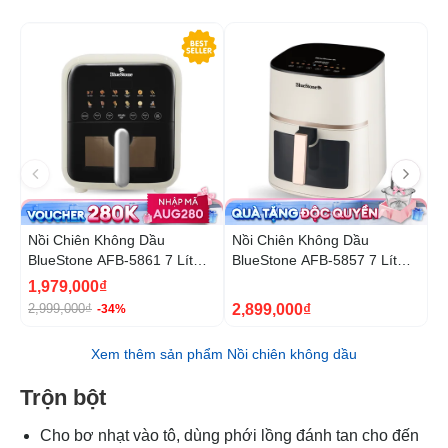
-34%
Nồi Chiên Không Dầu
Nồi Chiên Không Dầu
N
BlueStone AFB-5861 7 Lít
BlueStone AFB-5857 7 Lít
B
1800W
1800W
1
1,979,000₫
5
2,899,000₫
2,999,000₫
9
-34%
Xem thêm sản phẩm Nồi chiên không dầu
Trộn bột
Cho bơ nhạt vào tô, dùng phới lồng đánh tan cho đến