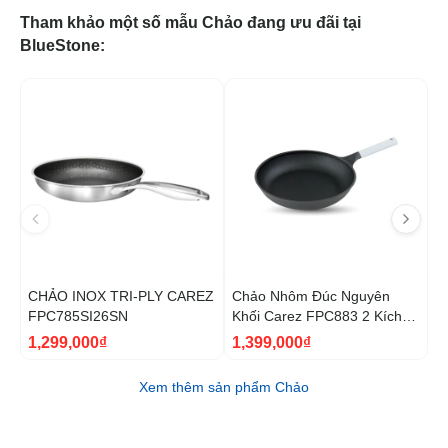
Tham khảo một số mẫu Chảo đang ưu đãi tại
BlueStone:
CHẢO INOX TRI-PLY CAREZ
Chảo Nhôm Đúc Nguyên
C
FPC785SI26SN
Khối Carez FPC883 2 Kích
W
Cỡ 24-28cm
1,299,000₫
1,399,000₫
1
Xem thêm sản phẩm Chảo