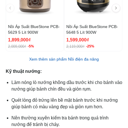
Nồi Áp Suất BlueStone PCB-
Nồi Áp Suất BlueStone PCB-
N
5629 5 Lít 900W
5648 5 Lít 900W
5
1,899,000₫
1,599,000₫
L
2,009,000₫
2,119,000₫
-5%
-25%
Xem thêm sản phẩm Nồi điện đa năng
Kỹ thuật nướng:
Làm nóng lò nướng không dầu trước khi cho bánh vào
nướng giúp bánh chín đều và giòn rụm.
Quét lòng đỏ trứng lên bề mặt bánh trước khi nướng
giúp bánh có màu vàng đẹp và giòn rụm hơn.
Nên thường xuyên kiểm tra bánh trong quá trình
nướng để tránh bị cháy.