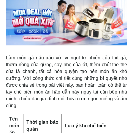
Làm món gà nấu xáo với vị ngọt tự nhiên của thịt gà,
thơm nồng của gừng, cay nhẹ của ớt, thêm chút the the
của lá chanh, tất cả hòa quyện tạo nên món ăn khó
cưỡng. Với công thức chi tiết cùng những bí quyết nhỏ
được chia sẻ trong bài viết này, bạn hoàn toàn có thể tự
tay chế biến món ăn hấp dẫn này ngay tại căn bếp nhà
mình, chiêu đãi gia đình một bữa cơm ngon miệng và ấm
cúng.
Tên
Thời gian bảo
món
Lưu ý khi chế biến
quản
ăn