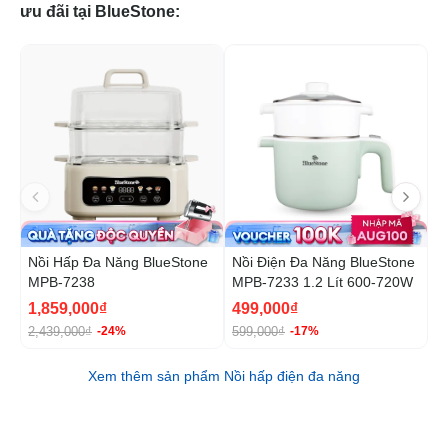
ưu đãi tại BlueStone:
-24%
-1
Nồi Hấp Đa Năng BlueStone
Nồi Điện Đa Năng BlueStone
N
MPB-7238
MPB-7233 1.2 Lít 600-720W
B
1
1,859,000₫
499,000₫
1
2,439,000₫
599,000₫
1
-24%
-17%
Xem thêm sản phẩm Nồi hấp điện đa năng