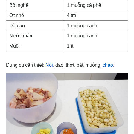
Bột nghệ
1 muỗng cà phê
Ớt nhỏ
4 trái
Dầu ăn
1 muỗng canh
Nước mắm
1 muỗng canh
Muối
1 ít
Dụng cụ cần thiết:
Nồi
, dao, thớt, bát, muỗng,
chảo
.