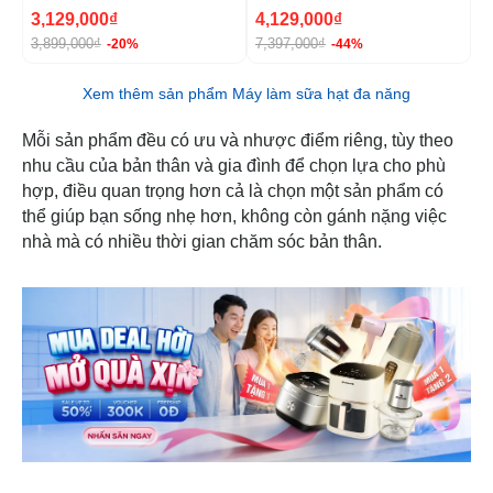
900W
8
3,129,000₫
4,129,000₫
1
3,899,000₫
7,397,000₫
1
-20%
-44%
Xem thêm sản phẩm Máy làm sữa hạt đa năng
Mỗi sản phẩm đều có ưu và nhược điểm riêng, tùy theo
nhu cầu của bản thân và gia đình để chọn lựa cho phù
hợp, điều quan trọng hơn cả là chọn một sản phẩm có
thể giúp bạn sống nhẹ hơn, không còn gánh nặng việc
nhà mà có nhiều thời gian chăm sóc bản thân.