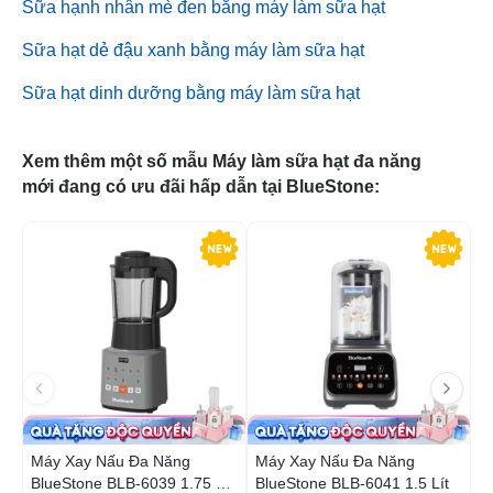
Sữa hạnh nhân mè đen bằng máy làm sữa hạt
Sữa hạt dẻ đậu xanh bằng máy làm sữa hạt
Sữa hạt dinh dưỡng bằng máy làm sữa hạt
Xem thêm một số mẫu Máy làm sữa hạt đa năng
mới đang có ưu đãi hấp dẫn tại BlueStone:
-20%
-4
Máy Xay Nấu Đa Năng
Máy Xay Nấu Đa Năng
M
BlueStone BLB-6039 1.75 Lít
BlueStone BLB-6041 1.5 Lít
B