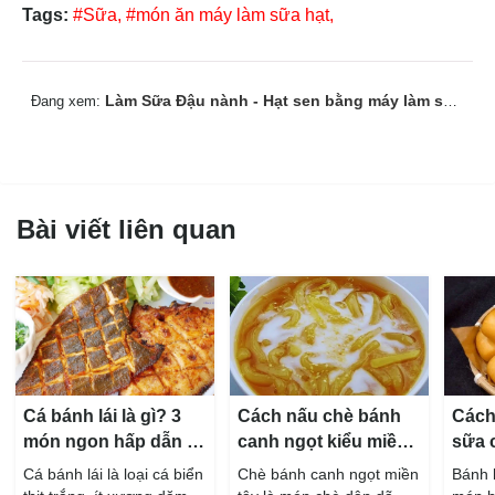
Tags:
#Sữa,
#món ăn máy làm sữa hạt,
Làm Sữa Đậu nành - Hạt sen bằng máy làm sữa hạt BlueStone
Đang xem:
Bài viết liên quan
Cá bánh lái là gì? 3
Cách nấu chè bánh
Cách
món ngon hấp dẫn từ
canh ngọt kiểu miền
sữa 
cá bánh lái
Tây ngon chuẩn vị
hấp 
Cá bánh lái là loại cá biển
Chè bánh canh ngọt miền
Bánh 