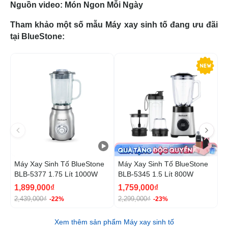
Nguồn video: Món Ngon Mỗi Ngày
Tham khảo một số mẫu Máy xay sinh tố đang ưu đãi
tại BlueStone:
-22%
-2
Máy Xay Sinh Tố BlueStone
Máy Xay Sinh Tố BlueStone
M
BLB-5377 1.75 Lít 1000W
BLB-5345 1.5 Lít 800W
B
1,899,000₫
1,759,000₫
1
2,439,000₫
2,299,000₫
2
-22%
-23%
Xem thêm sản phẩm Máy xay sinh tố