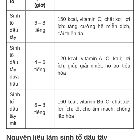
tố
(giờ)
Sinh
150 kcal, vitamin C, chất xơ; lợi
tố
6 – 8
ích: tăng cường hệ miễn dịch,
dâu
tiếng
cải thiện da
tây
Sinh
tố
120 kcal, vitamin A, C, kali; lợi
dâu
4 – 6
ích: giúp giải nhiệt, hỗ trợ tiêu
tây
tiếng
hóa
dưa
hấu
Sinh
tố
160 kcal, vitamin B6, C, chất xơ;
6 – 8
dâu
lợi ích: tốt cho tim mạch, chống
tiếng
tây
lão hóa
mít
Nguyên liệu làm sinh tố dâu tây