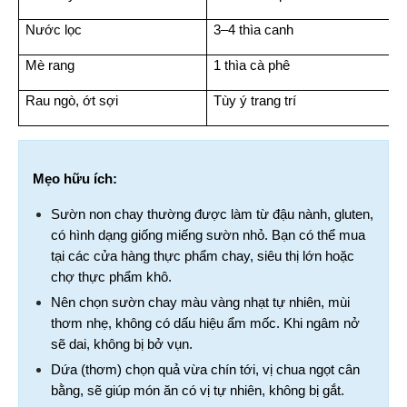
Nước lọc
3–4 thìa canh
Mè rang
1 thìa cà phê
Rau ngò, ớt sợi
Tùy ý trang trí
Mẹo hữu ích:
Sườn non chay thường được làm từ đậu nành, gluten, 
có hình dạng giống miếng sườn nhỏ. Bạn có thể mua 
tại các cửa hàng thực phẩm chay, siêu thị lớn hoặc 
chợ thực phẩm khô.
Nên chọn sườn chay màu vàng nhạt tự nhiên, mùi 
thơm nhẹ, không có dấu hiệu ẩm mốc. Khi ngâm nở 
sẽ dai, không bị bở vụn.
Dứa (thơm) chọn quả vừa chín tới, vị chua ngọt cân 
bằng, sẽ giúp món ăn có vị tự nhiên, không bị gắt.