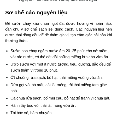
Sơ chế các nguyên liệu
Để sườn chay xào chua ngọt đạt được hương vị hoàn hảo, 
cần chú ý sơ chế sạch sẽ, đúng cách. Các nguyên liệu nên 
được thái đồng đều để dễ thấm gia vị, tạo cảm giác hài hòa khi 
thưởng thức.
Sườn non chay ngâm nước ấm 20–25 phút cho nở mềm, 
vắt ráo nước, có thể cắt đôi những miếng lớn cho vừa ăn.
Ướp sườn với một ít nước tương, tiêu, đường, đảo đều để 
sườn thấm vị trong 10 phút.
Ớt chuông rửa sạch, bỏ hạt, thái miếng vuông vừa ăn.
Dứa gọt vỏ, bỏ mắt, cắt lát mỏng, rồi thái miếng tam giác 
nhỏ.
Cà chua rửa sạch, bổ múi cau, bỏ hạt để tránh vị chua gắt.
Hành tây bóc vỏ, thái lát mỏng vừa ăn.
Tỏi bóc vỏ, băm nhuyễn.