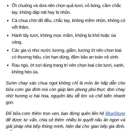
Ớt chuông và dứa nên chọn quả tươi, vỏ bóng, cầm chắc 
tay, không dập nát hay bị nhũn.
Cà chua chín đỏ đều, chắc tay, không mềm nhũn, không có 
vết thâm.
Hành tây tươi, không mọc mầm, không bị khô hoặc úa 
vàng.
Các gia vị như nước tương, giấm, tương ớt nên chọn loại 
có thương hiệu, còn hạn dùng, đảm bảo an toàn vệ sinh.
Rau ngò, ớt sợi dùng trang trí nên chọn loại còn tươi, xanh, 
không héo úa.
Sườn chay xào chua ngọt không chỉ là món ăn hấp dẫn cho 
bữa cơm gia đình mà còn giúp làm phong phú thực đơn chay 
nhờ hương vị hài hòa, nguyên liệu dễ tìm và chế biến nhanh 
gọn.
Để bữa cơm thêm trọn vẹn, bạn đừng quên liên hệ 
BlueStone
để được tư vấn, chia sẻ thêm nhiều bí quyết nấu ăn ngon và 
giải pháp nhà bếp thông minh, hiện đại cho gian bếp gia đình. 