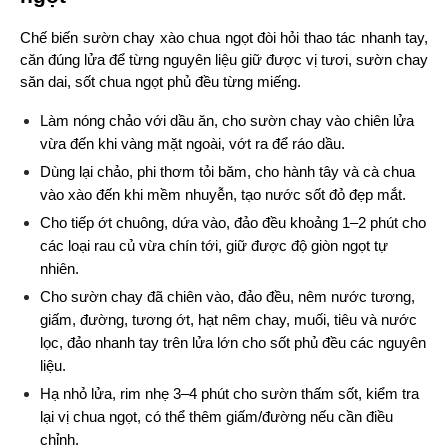
Chế biến sườn chay xào chua ngọt đòi hỏi thao tác nhanh tay, 
căn đúng lửa để từng nguyên liệu giữ được vị tươi, sườn chay 
săn dai, sốt chua ngọt phủ đều từng miếng.
Làm nóng chảo với dầu ăn, cho sườn chay vào chiên lửa 
vừa đến khi vàng mặt ngoài, vớt ra để ráo dầu.
Dùng lại chảo, phi thơm tỏi băm, cho hành tây và cà chua 
vào xào đến khi mềm nhuyễn, tạo nước sốt đỏ đẹp mắt.
Cho tiếp ớt chuông, dứa vào, đảo đều khoảng 1–2 phút cho 
các loại rau củ vừa chín tới, giữ được độ giòn ngọt tự 
nhiên.
Cho sườn chay đã chiên vào, đảo đều, nêm nước tương, 
giấm, đường, tương ớt, hạt nêm chay, muối, tiêu và nước 
lọc, đảo nhanh tay trên lửa lớn cho sốt phủ đều các nguyên 
liệu.
Hạ nhỏ lửa, rim nhẹ 3–4 phút cho sườn thấm sốt, kiểm tra 
lại vị chua ngọt, có thể thêm giấm/đường nếu cần điều 
chỉnh.