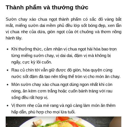
Thành phẩm và thưởng thức
Sườn chay xào chua ngọt thành phẩm có sắc đỏ vàng bắt 
mắt, miếng sườn dai mềm phủ đều lớp sốt bóng đẹp, xen lẫn 
vị chua nhẹ của dứa, giòn ngọt của ớt chuông và thơm nồng 
hành tây.
Khi thưởng thức, cảm nhận vị chua ngọt hài hòa bao trọn 
từng miếng sườn chay, vị dai dai, đậm vị mà không bị 
ngấy, cực kỳ lôi cuốn.
Rau củ chín tới vẫn giữ được độ giòn, hòa quyện cùng 
nước sốt đậm đà tạo nên tổng thể tròn vị cho món ăn chay.
Món sườn chay xào chua ngọt dùng ngon nhất khi còn 
nóng, ăn kèm cơm trắng hoặc cuốn bánh tráng với rau 
sống đều rất hợp vị.
Vị thơm nhẹ của mè rang và ngò càng làm món ăn thêm 
hấp dẫn, phù hợp cho mọi lứa tuổi.