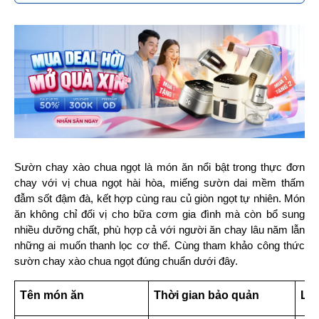
Sườn chay xào chua ngọt là món ăn nổi bật trong thực đơn 
chay với vị chua ngọt hài hòa, miếng sườn dai mềm thấm 
đẫm sốt đậm đà, kết hợp cùng rau củ giòn ngọt tự nhiên. Món 
ăn không chỉ đổi vị cho bữa cơm gia đình mà còn bổ sung 
nhiều dưỡng chất, phù hợp cả với người ăn chay lâu năm lẫn 
những ai muốn thanh lọc cơ thể. Cùng tham khảo công thức 
sườn chay xào chua ngọt đúng chuẩn dưới đây.
Tên món ăn
Thời gian bảo quản
Lưu