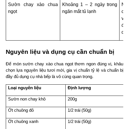
Sườn chay xào chua 
Khoảng 1 – 2 ngày trong 
Nên
ngọt
ngăn mắt tủ lạnh
cho
với
đảo
dai
Nguyên liệu và dụng cụ cần chuẩn bị
Để món sườn chay xào chua ngọt thơm ngon đúng vị, khâu 
chọn lựa nguyên liệu tươi mới, gia vị chuẩn tỷ lệ và chuẩn bị 
đầy đủ dụng cụ nhà bếp là vô cùng quan trọng.
Loại nguyên liệu
Định lượng
Sườn non chay khô
200g
Ớt chuông đỏ
1/2 trái (50g)
Ớt chuông xanh
1/2 trái (50g)