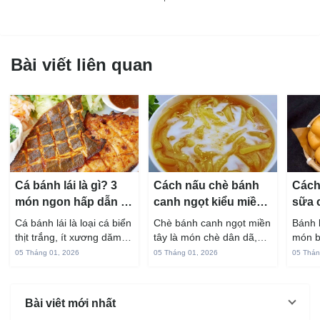
Bài viết liên quan
Cá bánh lái là gì? 3
Cách nấu chè bánh
Cách
món ngon hấp dẫn từ
canh ngọt kiểu miền
sữa 
cá bánh lái
Tây ngon chuẩn vị
hấp 
Cá bánh lái là loại cá biển
Chè bánh canh ngọt miền
Bánh 
thịt trắng, ít xương dăm,
tây là món chè dân dã,
món b
vị ngọt và rất dễ ăn khi
gắn liền với đời sống sinh
thuộc
05 Tháng 01, 2026
05 Tháng 01, 2026
05 Thán
chế biến đúng cách. Chỉ
hoạt của người miền sông
yêu t
với vài nguyên liệu quen
nước từ bao đời nay. Sợi
giòn 
thuộc trong bếp, bạn có
bánh canh làm từ bột gạo
phần 
Bài viêt mới nhất
thể...
và...
mùi s