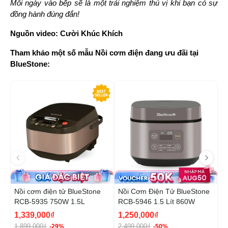
Mỗi ngày vào bếp sẽ là một trải nghiệm thú vị khi bạn có sự 
đồng hành đúng đắn!
Nguồn video: Cười Khúc Khích
Tham khảo một số mẫu Nồi cơm điện đang ưu đãi tại 
BlueStone:
-29%
-5
Nồi cơm điện tử BlueStone
Nồi Cơm Điện Tử BlueStone
N
RCB-5935 750W 1.5L
RCB-5946 1.5 Lít 860W
B
1
1,339,000₫
1,250,000₫
1
1,899,000₫
2,499,000₫
2
-29%
-50%