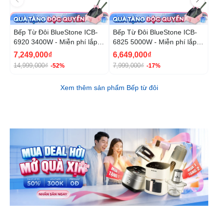
Bếp Từ Đôi BlueStone ICB-
Bếp Từ Đôi BlueStone ICB-
B
6920 3400W - Miễn phí lắp
6825 5000W - Miễn phí lắp
6
đặt, cắt đá
đặt, cắt đá
đ
7,249,000₫
6,649,000₫
1
14,999,000₫
7,999,000₫
2
-52%
-17%
Xem thêm sản phẩm Bếp từ đôi