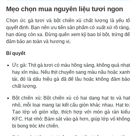
Mẹo chọn mua nguyên liệu tươi ngon
Chọn ức gà tươi và bột chiên xù chất lượng là yếu tố
quyết định. Bạn nên ưu tiên sản phẩm có xuất xứ rõ ràng,
hạn dùng còn xa. Đừng quên xem kỹ bao bì bột, trứng để
đảm bảo an toàn và hương vị.
Bí quyết
Ức gà: Thịt gà tươi có màu hồng sáng, không quá nhạt
hay xỉn màu. Nếu thịt chuyển sang màu nâu hoặc xanh
tái, đó là dấu hiệu gà đã để lâu hoặc không đảm bảo
chất lượng.
Bột chiên xù: Bột chiên xù có hai dạng hạt to và hạt
nhỏ, mỗi loại mang lại kết cấu giòn khác nhau. Hạt to:
Tạo lớp vỏ giòn xốp, thích hợp với món gà rán kiểu
KFC. Hạt nhỏ: Bám sát vào gà hơn, giúp lớp vỏ không
bị bong tróc khi chiên.