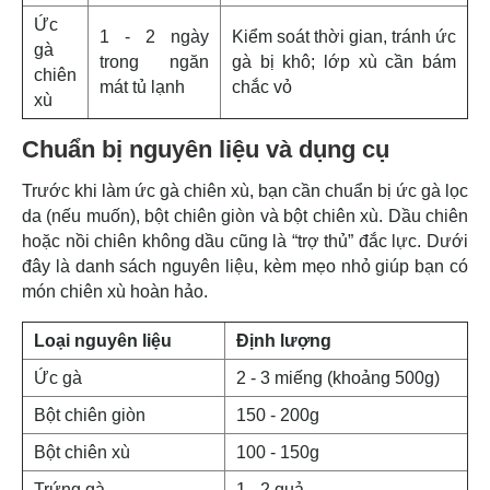
Ức
1 - 2 ngày
Kiểm soát thời gian, tránh ức
gà
trong ngăn
gà bị khô; lớp xù cần bám
chiên
mát tủ lạnh
chắc vỏ
xù
Chuẩn bị nguyên liệu và dụng cụ
Trước khi làm ức gà chiên xù, bạn cần chuẩn bị ức gà lọc
da (nếu muốn), bột chiên giòn và bột chiên xù. Dầu chiên
hoặc nồi chiên không dầu cũng là “trợ thủ” đắc lực. Dưới
đây là danh sách nguyên liệu, kèm mẹo nhỏ giúp bạn có
món chiên xù hoàn hảo.
Loại nguyên liệu
Định lượng
Ức gà
2 - 3 miếng (khoảng 500g)
Bột chiên giòn
150 - 200g
Bột chiên xù
100 - 150g
Trứng gà
1 - 2 quả