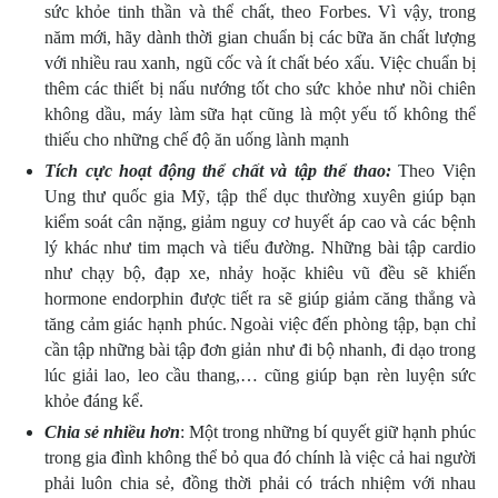
sức khỏe tinh thần và thể chất, theo Forbes. Vì vậy, trong
năm mới, hãy dành thời gian chuẩn bị các bữa ăn chất lượng
với nhiều rau xanh, ngũ cốc và ít chất béo xấu. Việc chuẩn bị
thêm các thiết bị nấu nướng tốt cho sức khỏe như nồi chiên
không dầu, máy làm sữa hạt cũng là một yếu tố không thể
thiếu cho những chế độ ăn uống lành mạnh
Tích cực hoạt động thể chất và tập thể thao:
Theo Viện
Ung thư quốc gia Mỹ, tập thể dục thường xuyên giúp bạn
kiểm soát cân nặng, giảm nguy cơ huyết áp cao và các bệnh
lý khác như tim mạch và tiểu đường. Những bài tập cardio
như chạy bộ, đạp xe, nhảy hoặc khiêu vũ đều sẽ khiến
hormone endorphin được tiết ra sẽ giúp giảm căng thẳng và
tăng cảm giác hạnh phúc.
Ngoài việc đến phòng tập, bạn chỉ
cần tập những bài tập đơn giản như đi bộ nhanh, đi dạo trong
lúc giải lao, leo cầu thang,… cũng giúp bạn rèn luyện sức
khỏe đáng kể.
Chia sẻ nhiều hơn
: Một trong những bí quyết giữ hạnh phúc
trong gia đình không thể bỏ qua đó chính là việc cả hai người
phải luôn chia sẻ, đồng thời phải có trách nhiệm với nhau