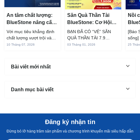
An tâm chất lượng:
Săn Quà Thần Tài
Nồi 
BlueStone nâng cấp
BlueStone: Cơ Hội
Blue
bảo hành bếp từ âm
Trúng Bộ Bếp 7.9
chuẩ
Với mục tiêu khẳng định
BẠN ĐÃ CÓ “VÉ” SĂN
[Báo 
lên đến 3 năm
Triệu (0 Đồng)
trọn
chất lượng vượt trội và
QUÀ THẦN TÀI 7.9
sống] 
không ngừng nâng cao
TRIỆU & VOUCHER
thành
10 Tháng 07, 2026
03 Tháng 01, 2026
25 Thán
trải nghiệm an tâm cho
KHỦNGChúc mừng bạn
gia đì
người tiêu dùng Việt,
đã hoàn tất đặt hàng
bữa ăn
thương hiệu gia dụng cao
trong chiến dịch "DỌN
toàn 
Bài viêt mới nhất
cấp BlueStone chính thức
KHO - ĐÓN TẾT LỚN"
trọng.
công bố chiến...
tháng 1/2026! Cảm ơn
bạn đã...
Danh mục bài viết
Đăng ký nhận tin
Đừng bỏ lỡ hàng trăm sản phẩm và chương trình khuyến mãi siêu hấp dẫn