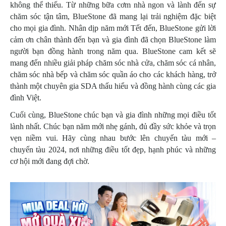
không thể thiếu. Từ những bữa cơm nhà ngon và lành đến sự
chăm sóc tận tâm, BlueStone đã mang lại trải nghiệm đặc biệt
cho mọi gia đình. Nhân dịp năm mới Tết đến, BlueStone gửi lời
cảm ơn chân thành đến bạn và gia đình đã chọn BlueStone làm
người bạn đồng hành trong năm qua. BlueStone cam kết sẽ
mang đến nhiều giải pháp chăm sóc nhà cửa, chăm sóc cá nhân,
chăm sóc nhà bếp và chăm sóc quần áo cho các khách hàng, trở
thành một chuyên gia SDA thấu hiểu và đồng hành cùng các gia
đình Việt.
Cuối cùng, BlueStone chúc bạn và gia đình những mọi điều tốt
lành nhất. Chúc bạn năm mới nhẹ gánh, đủ đầy sức khỏe và trọn
vẹn niềm vui. Hãy cùng nhau bước lên chuyến tàu mới –
chuyến tàu 2024, nơi những điều tốt đẹp, hạnh phúc và những
cơ hội mới đang đợi chờ.