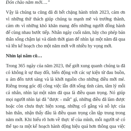
Đón chào năm mới….”
Vậy là chúng ta cũng đã đi hết chặng hành trình 2023, cảm ơn
vì những thử thách giúp chúng ta mạnh mẽ và trưởng thành,
cảm ơn vì những khó khăn mang đến những người đồng hành
để cùng nhau bước tiếp. Nhân ngày cuối năm, hãy cho phép bản
thân sống chậm lại và dành thời gian để nhìn lại một năm đã qua
và lên kế hoạch cho một năm mới với nhiều hy vọng mới.
Nhìn lại năm cũ…
Trong 365 ngày của năm 2023, thế giới xung quanh chúng ta đã
có không ít sự thay đổi, biến động với các sự kiện từ đau buồn,
u ám đến tươi sáng và là khởi nguồn cho những điều mới mẻ.
Riêng trong góc độ công việc lẫn đời sống tình cảm, tâm lý mỗi
cá nhân, nhìn lại một năm đã qua là điều quan trọng. Nó giúp
mọi người nhìn lại đã "được - mất" gì, những điều đã làm được
hoặc còn chưa thực hiện xong, những cố gắng và nỗ lực của
bản thân, nhận thấy đâu là điều quan trọng cần tập trung trong
năm mới. Khi hiểu rõ hơn về thực tế của mình, mỗi người sẽ có
thể tạo ra một kế hoạch hành động hiệu quả hơn thông qua việc